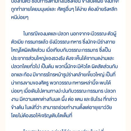
ป้องกันตัว ชอบทำรังตามกิ่งไม้ซึ่งค่อน ข้างเปิดเผย จึงมักจะ
ถูกทำลายโดยมนุษย์และ ศัตรูอื่นๆ ได้ง่าย ต้องย้ายรังหลีก
หนีบ่อยๆ
ในกรณีของมดและปลวก นอกจากจะมีวรรณะตัวผู้
ตัวเมีย กรรมกรแล้ว ยังมีวรรณะทหาร ซึ่งมักจะมีร่างกาย
ใหญ่โตผิดสัดส่วน เมื่อเทียบกับวรรณะกรรมกร ซึ่งเป็น
ประชากรส่วนใหญ่ของรวงรัง ดังจะเห็นได้จากมดง่ามและ
ปลวกโดยทั่วไป เป็นต้น พวกนี้มักจะมีหัวโต ผิดสัดส่วนกับ
อกและท้อง มีขากรรไกรหน้ารูปร่างคล้ายเขี้ยวใหญ่ เป็นที่
น่าเกรงขามของศัตรู พวกวรรณะทหารเหล่านี้จะพบได้
บ่อยๆ เมื่อเดินไปตามทางปะปนกับวรรณะกรรมกร ปลวก
งาน มีความแตกต่างกับมด ผึ้ง ต่อ แตน และชันโรง ที่กล่าว
ข้างต้น ในแง่ที่ว่า สามารถช่วยทำงานตั้งแต่อายุเยาว์วัย
โดยไม่ต้องรอให้เจริญเติบโตเต็มที่