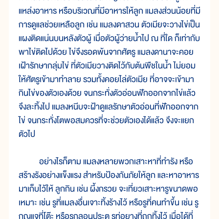
แหล่งอาหาร หรือบริเวณที่มีอาหารให้ลูก แมลงส่วนน้อยที่มี
การดูแลช่วยเหลือลูก เช่น แมลงดาสวน ตัวเมียจะวางไข่เป็น
แผงติดแน่นบนหลังตัวผู้ เมื่อตัวผู้ว่ายน้ำไป ณ ที่ใด ก็เท่ากับ
พาไข่ติดไปด้วย ไข่จึงรอดพ้นจากศัตรู แมลงดานาจะคอย
เฝ้ารักษากลุ่มไข่ ที่ตัวเมียวางติดไว้กับต้นพืชในน้ำ ไม่ยอม
ให้ศัตรูเข้ามาทำลาย รวมทั้งคอยไล่ตัวเมีย ที่อาจจะเข้ามา
กินไข่ของตัวเองด้วย จนกระทั่งตัวอ่อนฟักออกจากไข่แล้ว
จึงละทิ้งไป แมลงหนีบจะฝ้าดูแลรักษาตัวอ่อนที่ฟักออกจาก
ไข่ จนกระทั่งโตพอสมควรที่จะช่วยตัวเองได้แล้ว จึงจะแยก
ตัวไป
อย่างไรก็ตาม แมลงหลายพวกเสาะหาที่ทำรัง หรือ
สร้างรังอย่างแข็งแรง สำหรับป้องกันภัยให้ลูก และหาอาหาร
มาเก็บไว้ให้ ลูกกิน เช่น ผึ้งกรวย จะเที่ยวเสาะหารูขนาดพอ
เหมาะ เช่น รูที่แมลงอื่นเจาะทิ้งร้างไว้ หรือรูที่คนทำขึ้น เช่น รู
กุญแจที่โต๊ะ หรือรูกลอนประตู รูท่อยางที่ถูกทิ้งไว้ เมื่อได้ที่