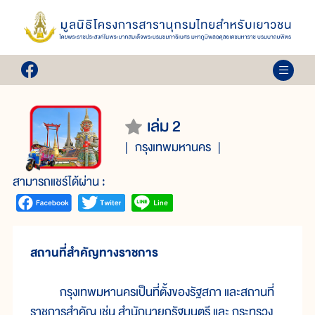
เล่ม 2
กรุงเทพมหานคร
สามารถแชร์ได้ผ่าน :
สถานที่สำคัญทางราชการ
กรุง
เทพ
มหา
นคร
เป็น
ที่
ตั้ง
ของ
รัฐสภา และ
สถาน
ที่
ราช
การ
สำคัญ เช่น สำนัก
นายก
รัฐมนตรี และ กระทรวง