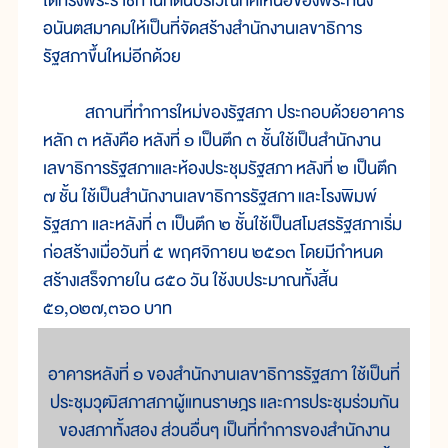
ได้
ทรง
พระ
ราช
ทาน
ที่
ดิน
บริเวณ
ทิศ
เหนือ
ของ
พระ
ที่
นั่ง
อนันตสมาคม
ให้
เป็น
ที่
จัดสร
้างสำนัก
งาน
เลขาธิการ
รัฐสภา
ขึ้น
ใหม่
อีก
ด้วย
สถาน
ที่
ทำ
การ
ใหม่
ของ
รัฐสภา ประกอบ
ด้วย
อาคาร
หลัก ๓ หลัง
คือ หลัง
ที่ ๑ เป็น
ตึก ๓ ชั้น
ใช้
เป็น
สำนัก
งาน
เลขาธิการ
รัฐสภา
และ
ห้อง
ประชุม
รัฐสภา
หลัง
ที่ ๒ เป็น
ตึก
๗ ชั้น ใช้
เป็น
สำนัก
งาน
เลขาธิการ
รัฐสภา
และ
โรง
พิมพ์
รัฐสภา และ
หลัง
ที่ ๓ เป็น
ตึก ๒ ชั้น
ใช้
เป็น
สโมสร
รัฐสภา
เริ่ม
ก่อ
สร้าง
เมื่อ
วัน
ที่ ๕ พฤศจิ
กายน ๒๕๑๓ โดย
มี
กำหนด
สร้าง
เสร็จ
ภาย
ใน ๘๕๐ วัน ใช้
งบ
ประมาณ
ทั้ง
สิ้น
๕๑,๐๒๗,๓๖๐ บาท
อาคารหลังที่ ๑ ของสำนักงานเลขาธิการรัฐสภา ใช้เป็นที่
ประชุมวุฒิสภาสภาผู้แทนราษฎร และการประชุมร่วมกัน
ของสภาทั้งสอง ส่วนอื่นๆ เป็นที่ทำการของสำนักงาน