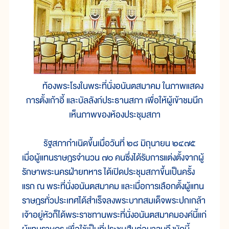
ท้องพระโรงในพระที่นั่งอนันตสมาคม ในภาพแสดง
การตั้งเก้าอี้ และบัลลังก์ประธานสภา เพื่อให้ผู้เข้าชมนึก
เห็นภาพของห้องประชุมสภา
รัฐสภา
กำเนิด
ขึ้น
เมื่อ
วัน
ที่ ๒๘ มิถุนายน ๒๔๗๕
เมื่อ
ผู้
แทน
ราษฎร
จำนวน ๗๐ คน
ซึ่ง
ได้
รับ
การ
แต่ง
ตั้ง
จาก
ผู้
รักษา
พระ
นคร
ฝ่าย
ทหาร ได้
เปิด
ประชุม
สภา
ขึ้น
เป็น
ครั้ง
แรก ณ พระที่นั่งอนันตสมาคม และ
เมื่อ
การ
เลือก
ตั้ง
ผู้
แทน
ราษฎร
ทั่ว
ประเทศ
ได้
สำเร็จ
ลง
พระบาทสมเด็จ
พระ
ปก
เกล้า
เจ้าอ
ยู่
หัว
ก็
ได้
พระ
ราช
ทาน
พระ
ที่
นั่งอนันตสมาคม
องค์
นี้
แก่