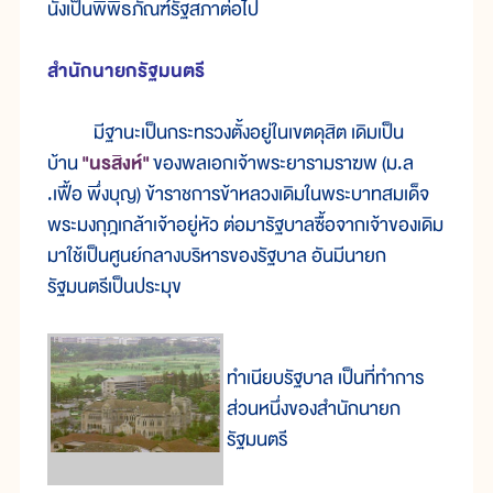
นั่ง
เป็น
พิพิธภัณฑ์
รัฐสภา
ต่อ
ไป
สำนัก
นายก
รัฐมนตรี
มี
ฐานะ
เป็น
กระทรวง
ตั้ง
อยู่
ใน
เขต
ดุสิต เดิมเป็น
บ้าน
"นรสิงห์
"
ของ
พล
เอกเจ้า
พระ
ยา
ราม
ราฆพ (ม.ล
.เฟื้อ พึ่ง
บุญ) ข้า
ราช
การ
ข้าหลวงเดิมใน
พระบาทสมเด็จ
พระมงกุฎเกล้า
เจ้า
อยู่
หัว ต่อ
มา
รัฐ
บาล
ซื้อ
จาก
เจ้า
ของเดิม
มา
ใช้
เป็น
ศูนย์
กลาง
บริหาร
ของ
รัฐบาล อัน
มี
นายก
รัฐมนตรี
เป็น
ประมุข
ทำเนียบรัฐบาล เป็นที่ทำการ
ส่วนหนึ่งของสำนักนายก
รัฐมนตรี