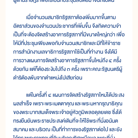
ผู้แทน
ราษฎร เพื่อ
ใช้
เป็น
ที่
ประชุม
สืบ
ต่อ
มา
จน
ถึง
บัด
นี้
เมื่อ
จำนวน
สมาชิก
รัฐสภา
ต้อง
เพิ่ม
มาก
ขึ้น
ตาม
อัตรา
ส่วน
ของ
จำนวน
ประชา
กร
ที่
เพิ่ม
ขึ้น จึง
เกิด
ความ
จำ
เป็น
ที่
จะ
ต้อง
จัด
สร้าง
อาคาร
รัฐสภา
ที่
มี
ขนาด
ใหญ่
กว่า เพื่อ
ให้
มี
ที่
ประชุม
เพียง
พอกับจำนวน
สมาชิก
และ
มี
ที่
ให้
ข้า
ราช
การ
สำนัก
งาน
เลขาธิการ
รัฐ
สภา
ใช้
เป็น
ที่
ทำ
งาน จึง
ได้
มี
การ
วาง
แผน
การ
จัด
สร้าง
อาคาร
รัฐสภา
ขึ้น
ใหม่
ถึง ๔ ครั้ง
ด้วย
กัน แต่
ก็
ต้อง
ระงับ
ไป
ถึง ๓ ครั้ง เพราะ
คณะ
รัฐมนตรี
ผู้
ดำริ
ต้อง
พ้น
จาก
ตำแหน่ง
ไป
เสีย
ก่อน
แต่
ใน
ครั้ง
ที่ ๔ แผน
การ
จัด
สร้าง
รัฐสภา
ใหม่
ได้
ประ
สง
ผล
สำเร็จ เพราะ
พระ
เมตตา
คุณ
และ
พระ
มหา
กรุณาธิคุณ
ของ
พระ
บาท
สมเด็จ
พระ
เจ้า
อยู่
หัวภูมิ
พล
อดุลยเดช ซึ่ง
ได้
ทรง
ยืน
ยัน
พระราช
ประสงค์เดิมที่
จะ
ให้
ใช้
พระ
ที่
นั่งอนันต
สมาคม
และ
บริเวณ เป็น
ที่
ทำ
การ
ของ
รัฐสภา
ต่อ
ไป และ
ยัง