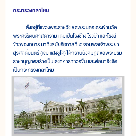
กระทรวง
กลาโหม
ตั้ง
อยู่
ที่
แขวง
พระ
ราช
วัง
เขต
พระ
นคร ตรง
ข้าม
วัด
พระศรีรัตนศาสดาราม เดิมเป็น
โรง
ช้าง โรง
ม้า และ
โรง
สี
ข้าว
ของ
ทหาร มา
ถึง
สมัย
รัช
กาล
ที่ ๕ จอม
พล
เจ้า
พระ
ยา
สุรศักดิ์
มนตรี (เจิม แสง
ชู
โต) ได้
กราบ
บังคม
ทูลขอ
พระบรม
ราชานุญาตสร้าง
เป็น
โรง
ทหาร
ถาวร
ขึ้น และ
ต่อ
มา
จึง
จัด
เป็น
กระทรวง
กลาโหม