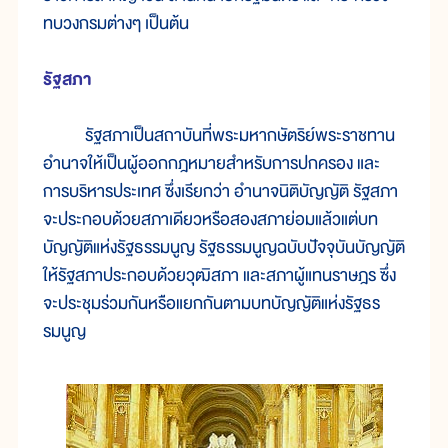
ทบวง
กรม
ต่างๆ เป็น
ต้น
รัฐสภา
รัฐสภา
เป็น
สถาบัน
ที่
พระ
มหา
กษัตริย์
พระ
ราช
ทาน
อำนาจ
ให้
เป็น
ผู้
ออก
กฎหมาย
สำหรับ
การ
ปกครอ
ง และ
การ
บริหาร
ประเทศ ซึ่ง
เรียก
ว่า อำนาจ
นิติ
บัญญัติ รัฐสภา
จะ
ประกอบ
ด้วย
สภา
เดียว
หรือ
สอง
สภา
ย่อม
แล้ว
แต่
บท
บัญญัติ
แห่งรัฐ
ธรรมนูญ รัฐ
ธรรมนูญฉบับ
ปัจจุบัน
บัญญัติ
ให้
รัฐสภา
ประกอบ
ด้วย
วุฒิสภา และ
สภา
ผู้
แทน
ราษฎร ซึ่ง
จะ
ประชุม
ร่วม
กัน
หรือ
แยก
กัน
ตาม
บท
บัญญัติ
แห่งรัฐ
ธร
รมนู
ญ