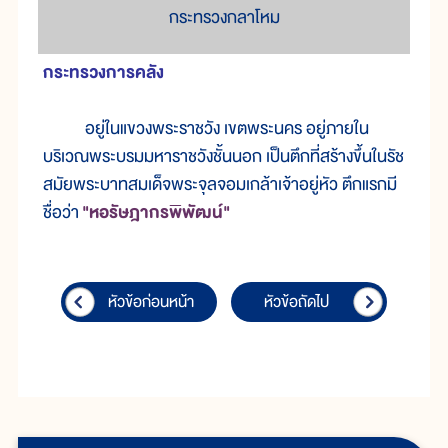
กระทรวงกลาโหม
กระทรวง
การ
คลัง
อยู่
ใน
แขวง
พระ
ราช
วัง เขต
พระ
นคร อยู่
ภาย
ใน
บริเวณ
พระบรมมหาราชวัง
ชั้น
นอก เป็น
ตึก
ที่
สร้าง
ขึ้น
ใน
รัช
สมัย
พระบาทสมเด็จพระจุลจอมเกล้าเจ้าอยู่
หัว ตึก
แรก
มี
ชื่อ
ว่า
"หอ
รัษฎากร
พิพัฒน์
"
หัวข้อก่อนหน้า
หัวข้อถัดไป