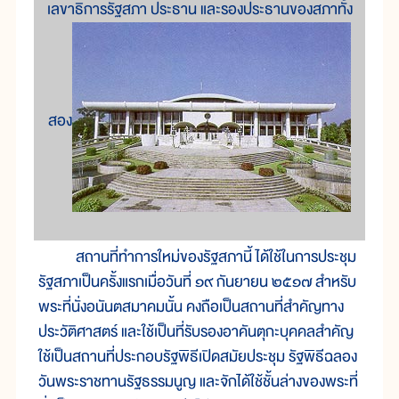
เลขาธิการรัฐสภา ประธาน และรองประธานของสภาทั้ง
สอง
สถาน
ที่
ทำ
การ
ใหม่
ของ
รัฐสภา
นี้ ได้
ใช้
ใน
การ
ประชุม
รัฐสภา
เป็น
ครั้ง
แรก
เมื่อ
วัน
ที่ ๑๙ กันยายน ๒๕๑๗ สำหรับ
พระ
ที่
นั่งอนันตสมาคม
นั้น คง
ถือ
เป็น
สถาน
ที่
สำคัญ
ทาง
ประวัติศาสตร์ และ
ใช้
เป็น
ที่
รับ
รอง
อาคันตุกะ
บุคคล
สำคัญ
ใช้
เป็น
สถาน
ที่
ประกอบ
รัฐ
พิธี
เปิด
สมัย
ประชุม รัฐ
พิธี
ฉลอง
วัน
พระ
ราช
ทาน
รัฐ
ธรรมนูญ และ
จัก
ได้
ใช้
ชั้น
ล่าง
ของ
พระ
ที่