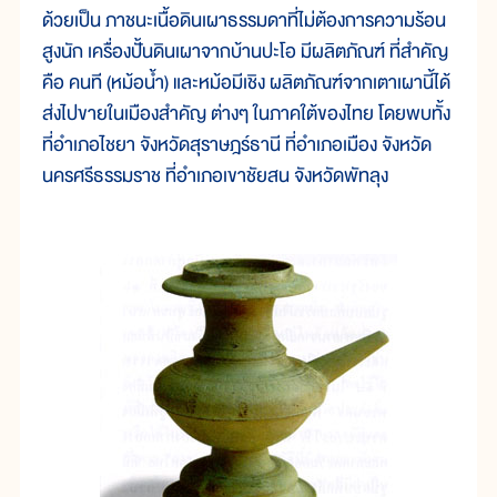
ด้วยเป็น ภาชนะเนื้อดินเผาธรรมดาที่ไม่ต้องการความร้อน
สูงนัก เครื่องปั้นดินเผาจากบ้านปะโอ มีผลิตภัณฑ์ ที่สำคัญ
คือ คนที (หม้อน้ำ) และหม้อมีเชิง ผลิตภัณฑ์จากเตาเผานี้ได้
ส่งไปขายในเมืองสำคัญ ต่างๆ ในภาคใต้ของไทย โดยพบทั้ง
ที่อำเภอไชยา จังหวัดสุราษฎร์ธานี ที่อำเภอเมือง จังหวัด
นครศรีธรรมราช ที่อำเภอเขาชัยสน จังหวัดพัทลุง