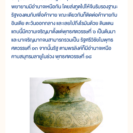
พยายามมีอำนาจเหนือกัน โดยส่งทูตไปให้จีนรับรองฐานะ
รัฐของตนกับเพื่อค้าขาย ขณะเดียวกันก็ติดต่อค้าขายกับ
อินเดีย ตะวันออกกลาง และเลยไปถึงโรมันด้วย ดินแดน
แถบนี้มีความเจริญมาตั้งแต่พุทธศตวรรษที่ ๖ เป็นต้นมา
และมาเจริญมากจนสามารถรวมเป็น รัฐศรีวิชัยในพุทธ
ศตวรรษที่ ๑๓ จากนั้นรัฐ ตามพรลิงค์ก็มีอำนาจเหนือ
คาบสมุทรมลายูในช่วง พุทธศตวรรษที่ ๑๘