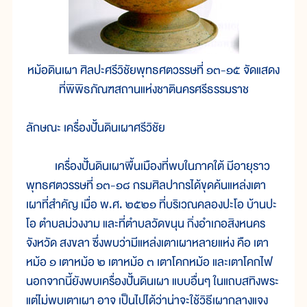
หม้อดินเผา ศิลปะศรีวิชัยพุทธศตวรรษที่ ๑๓-๑๕ จัดแสดง
ที่พิพิธภัณฑสถานแห่งชาตินครศรีธรรมราช
ลักษณะ เครื่องปั้นดินเผาศรีวิชัย
เครื่องปั้นดินเผาพื้นเมืองที่พบในภาคใต้ มีอายุราว
พุทธศตวรรษที่ ๑๓-๑๘ กรมศิลปากรได้ขุดค้นแหล่งเตา
เผาที่สำคัญ เมื่อ พ.ศ. ๒๕๒๑ ที่บริเวณคลองปะโอ บ้านปะ
โอ ตำบลม่วงงาม และที่ตำบลวัดขนุน กิ่งอำเภอสิงหนคร
จังหวัด สงขลา ซึ่งพบว่ามีแหล่งเตาเผาหลายแห่ง คือ เตา
หม้อ ๑ เตาหม้อ ๒ เตาหม้อ ๓ เตาโคกหม้อ และเตาโคกไฟ
นอกจากนี้ยังพบเครื่องปั้นดินเผา แบบอื่นๆ ในแถบสทิงพระ
แต่ไม่พบเตาเผา อาจ เป็นไปได้ว่าน่าจะใช้วิธีเผากลางแจง