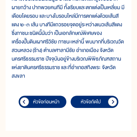
ผายกว้าง ปากพวยคนทีมี ทั้งเรียบและตกแต่งเป็นเหลี่ยม มี
เดือยโดยรอบ และบางใบรอบไหล่มีการตกแต่งด้วยเส้นสี
แดง ๒-๓ เส้น บางทีมีแถวรอยจุดอยู่ระหว่างแนวเส้นสีแดง
ซึ่งภาชนะชนิดนี้นับว่า เป็นเอกลักษณ์พิเศษของ
เครื่องปั้นดินเผาศรีวิชัย ภาชนะเหล่านี้ พบมากที่บริเวณวัด
สวนหลวง (ร้าง) ตำบลศาลามีชัย อำเภอเมือง จังหวัด
นครศรีธรรมราช ปัจจุบันอยู่ข้างบริเวณพิพิธภัณฑสถาน
แห่งชาตินครศรีธรรมราช และที่อำเภอสทิงพระ จังหวัด
สงขลา
หัวข้อก่อนหน้า
หัวข้อถัดไป