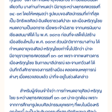
เดียวกัน บางท่านกำหนดว่า มีอายุระหว่างพุทธศตวรรษที่
๑๔-๑๙ โดยให้เหตุผลว่า รูปแบบของศิลปกรรมที่เก่าที่สุด
เป็น อิทธิพลศิลปะอินเดียราชวงศ์ปาละ และเมืองหริภุญไชย
หมดความเป็นเอกราช เมื่อพระเจ้ามังราย จากนครเงินยาง
เชียงแสนมาตีได้ ใน พ.ศ. ๑๘๓๖ ก่อนที่จะเสด็จไปสร้าง
เมืองเชียงใหม่ใน พ.ศ. ๑๘๓๙ ส่วนนักวิชาการบางท่าน ได้
กำหนดอายุของศิลปะหริภุญไชยเก่าขึ้นไปอีกว่า น่าจะ
มีอายุราวพุทธศตวรรษที่ ๑๓-๑๙ เพราะจากพงศาวดาร
เมืองหริภุญไชย ชินกาลมาลีปกรณ์ และจามเทวีวงศ์ ได้
บันทึกถึงศักราชของการสร้างเมือง ตลอดจนเหตุการณ์
ต่างๆ เมื่อตรวจสอบแล้ว น่าที่จะอยู่ในช่วงดังกล่าว
สำหรับผู้เขียนเข้าใจว่า การกำหนดอายุศิลปะหริภุญ
ไชย ระหว่างพุทธศตวรรษที่ ๑๓-๑๙ น่าจะถูกต้อง เพราะ
จากการศึกษารูปแบบศิลปกรรมยุคแรกๆ ที่พบในเมืองหริ
ภุญไชยนี้ จะเป็นประติมากรรมที่แสดงอิทธิพลของศิลปะ