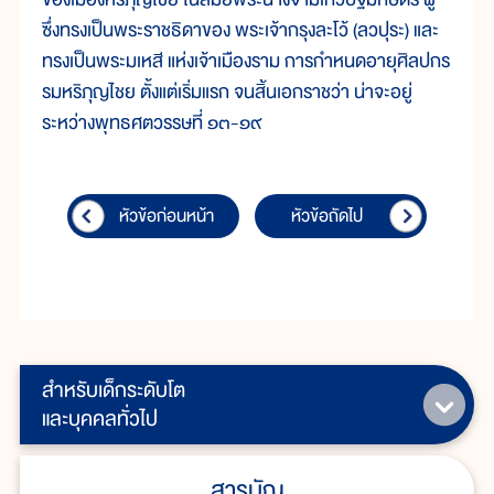
ซึ่งทรงเป็นพระราชธิดาของ พระเจ้ากรุงละโว้ (ลวปุระ) และ
ทรงเป็นพระมเหสี แห่งเจ้าเมืองราม การกำหนดอายุศิลปกร
รมหริภุญไชย ตั้งแต่เริ่มแรก จนสิ้นเอกราชว่า น่าจะอยู่
ระหว่างพุทธศตวรรษที่ ๑๓-๑๙
หัวข้อก่อนหน้า
หัวข้อถัดไป
สำหรับเด็กระดับโต
และบุคคลทั่วไป
สารบัญ