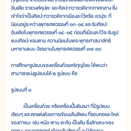
อินเดีย ราชวงศ์คุปตะ และศิลปะทวารวดีจากภาคกลาง ซึ่ง
เข้าใจว่าเป็นศิลปะทวารวดีจากเมืองละโว้หรือ ลวปุระ ที่
นิยมอยู่ระหว่างพุทธศตวรรษที่ ๑๓-๑๔ และรับศิลปะ
อินเดียในพุทธศตวรรษที่ ๑๔-๑๕ ก่อนที่เมืองละโว้จะรับรูป
แบบศิลปะขอมตาม ความนิยมในพระพุทธศาสนาลัทธิ
มหายานแบบ วัชรยานในพุทธศตวรรษที่ ๑๗-๑๘
การศึกษารูปแบบของเครื่องถ้วยหริภุญไชย ได้พบว่า
สามารถแบ่งรูปแบบได้ ๒ รูปแบบ คือ
รูปแบบที่ ๑
เป็นเครื่องถ้วย หรือเครื่องปั้นดินเผา ที่มีรูปแบบ
เรียบๆ และตกแต่งด้วยการเขียนเส้นสีแดง ที่รอบคอและไหล่
ของภาชนะ เช่น หม้อ พาน ตะคัน เป็นต้น ซึ่งลักษณะของ
ภาชนะ และการตกแต่งด้วยเส้นสีแดงนี้ จะมีลักษณะ