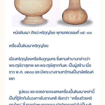
หม้อดินเผา ศิลปะหริภุญไชย พุทธศตวรรษที่ ๑๕-๑๖
เครื่องปั้นดินเผาหริภุญไชย
เมืองหริภุญไชยหรือลัมภูญนคร ซึ่งตามตำนานกล่าวว่า
พระฤาษีวาสุเทพ และพระฤาษีสุกกทันตะ เป็นผู้สร้าง เมื่อ
ราว พ.ศ. ๑๒๐๐ และมีพระนางจามเทวีทรงเป็นกษัตรีองค์
แรก
รูปแบบ และลวดลายของเศษเครื่องปั้นดินเผาเหล่านี้
เป็นที่รู้จักกันในวงการโบราณคดี เรียกว่า "เครื่องถ้วยหริ
ภุญไชย" ซึ่งการกำหนดอายุของนักวิชาการยังไม่เป็นมติ