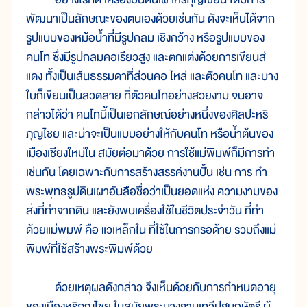
พัฒนาเป็นลักษณะของตนเองด้วยเช่นกัน ดังจะเห็นได้จาก
รูปแบบของหม้อน้ำที่มีรูปกลม เชิงกว้าง หรือรูปแบบของ
คนโท ซึ่งมีรูปกลมคอเรียวสูง และตกแต่งด้วยการเขียนสี
แดง ทั้งเป็นเส้นธรรมดาที่ส่วนคอ ไหล่ และตัวคนโท และบาง
ใบก็เขียนเป็นลวดลาย ที่ตัวคนโทอย่างสวยงาม จนอาจ
กล่าวได้ว่า คนโทนี้เป็นเอกลักษณ์อย่างหนึ่งของศิลปะหริ
ภุญไชย และน่าจะเป็นแบบอย่างให้กับคนโท หรือน้ำต้นของ
เมืองเชียงใหม่ใน สมัยต่อมาด้วย การใช้แม่พิมพ์ก็มีการทำ
เช่นกัน โดยเฉพาะกับการสร้างสรรค์งานปั้น เช่น การ ทำ
พระพุทธรูปดินเผาอันลือชื่อว่าเป็นยอดแห่ง ความงามของ
สิ่งที่ทำจากดิน และยังพบเครื่องใช้ในชีวิตประจำวัน ที่ทำ
ด้วยแม่พิมพ์ คือ แวเหล็กใน ที่ใช้ในการกรอด้าย รวมถึงแม่
พิมพ์ที่ใช้สร้างพระพิมพ์ด้วย
ด้วยเหตุผลดังกล่าว จึงเห็นด้วยกับการกำหนดอายุ
ของเมืองหริภุญไชย ในสมัยพระนางจามเทวีปฐมกษัตรี ผู้