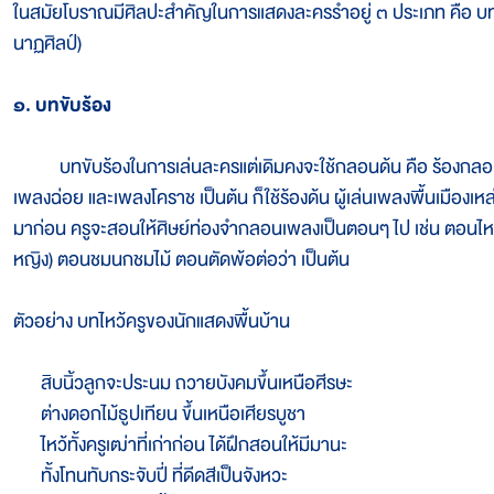
ในสมัยโบราณมีศิลปะสำคัญในการแสดงละครรำอยู่ ๓ ประเภท คือ บทข
นาฏศิลป์)
๑. บทขับร้อง
บทขับร้องในการเล่นละครแต่เดิมคงจะใช้กลอนด้น คือ ร้องกลอนสด
เพลงฉ่อย และเพลงโคราช เป็นต้น ก็ใช้ร้องด้น ผู้เล่นเพลงพื้นเมืองเ
มาก่อน ครูจะสอนให้ศิษย์ท่องจำกลอนเพลงเป็นตอนๆ ไป เช่น ตอนไ
หญิง) ตอนชมนกชมไม้ ตอนตัดพ้อต่อว่า เป็นต้น
ตัวอย่าง บทไหว้ครูของนักแสดงพื้นบ้าน
สิบนิ้วลูกจะประนม ถวายบังคมขึ้นเหนือศีรษะ
ต่างดอกไม้ธูปเทียน ขึ้นเหนือเศียรบูชา
ไหว้ทั้งครูเฒ่าที่เก่าก่อน ได้ฝึกสอนให้มีมานะ
ทั้งโทนทับกระจับปี่ ที่ดีดสีเป็นจังหวะ