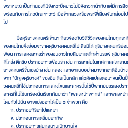
พราหมณ์ เป็นทำนองที่มีจังหวะยืดยาวไม่มีจังหวะหน้าทับ แต่มีการ
พร้อมกับการไกวบัณเฑาวะว์ เมื่อข้าหลวงหรือพระพี่เลี้ยงขับกล่อมไป
ไป
เมื่อดุริยางคดนตรีเข้ามาเกี่ยวข้องกับวิถีชีวิตของคนไทยทุกระดับเ
ของคนไทยจึงย่อมจะขาดดุริยางคดนตรีไปเสียมิได้ ดุริยางคดนตรีย่
ฟ้อน การแสดงละครรำของชนชาวไทยสืบมาแต่ดึกดำบรรพ์ ดุริยางคด
ตีโกร่ง ตีกรับ ประกอบการฟ้อนรำ เช่น การละเล่นในเทศกาลสงกรานต์ต
ยางคดนตรีขึ้นเองบ้าง เช่น กลอง และเอาแบบอย่างมาจากชาติอื่นบ้าง เ
จาก "ปัญจดุริยางค์" ของอินเดียเป็นหลัก แล้วดัดแปลงต่อมาจนเป็นปี่พา
วงดนตรีที่ใช้ประกอบการแสดงโขนและละครนั้นใช้ปี่พาทย์บรรเลงป
ละครที่ไม่ใช้บทร้องนั้นเรียกกันมาว่า "เพลงหน้าพาทย์" และเพลงหน
โดยทั่วไปนั้น อาจแบ่งออกได้เป็น ๘ จำพวก คือ
ก. ประกอบกิริยาไปและมา
ข. ประกอบการเตรียมยกทัพ
ค. ประกอบการสนุกสนานเบิกบานใจ