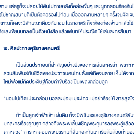
็ตาม แต่ครูก็จะปล่อยให้ด้นไปภายหลังก็คล่องขึ้นๆ และผูกกลอนร้องด
ังไม่ชาญสนามก็เป็นตัวคอรองไปก่อน เมื่อออกงานหลายๆ ครั้งจนจัดเจนขึ
บราณก็คงจะมีลักษณะเดียวกัน เช่น โนราชาตรี ก็จะต้องท่องจำบทแล้วใช้
ต่งและเขียนบทลงเป็นตัวหนังสือ แล้วแต่บทให้ประณีต ใช้เล่นละครสืบมา
๒. ศิลปะทางดุริยางคดนตรี
เป็นส่วนประกอบที่สำคัญอย่างยิ่งของการเล่นละครรำ เพราะการขั
ส่วนสัมพันธ์กับชีวิตของประชาชนคนไทยตั้งแต่เกิดจนตาย เห็นได้จา
ใหม่พ่อแม่คิดประดิษฐ์ถ้อยคำขับร้องเป็นเพลงกล่อมลูก
"นอนไปเถิดแม่จะกล่อม นวลละม่อมแม่จะไกว แม่อย่าร้องไห้ สายสุดใจ
ถ้าเป็นลูกเจ้าฟ้าเจ้าแผ่นดิน ก็จะมีพิธีบรรเลงดุริยางคดนตรีขับกล
บทละครเรื่องอุณรุท กล่าวถึงพระพี่เลี้ยงเชิญพระกุมารลงพระอู่แล้ว
ลูกหลวง" การเห่กล่อมพระบรรทมที่สืบทอดกันมา เริ่มต้นด้วยทำนอง "