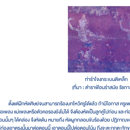
ท่ารำโจงกระเบนตีเหล็ก
(ที่มา : ตำราฟ้อนรำสมัย รัชกาล
ั้งแต่ฝึกหัดศิษย์จนสามารถร้องบทไหว้ครูได้แล้ว ถ้ามีโอกาส ครูเพล
่อเพลง แม่เพลงหรือตัวคอรองยังไม่ได้ จึงต้องหัดเป็นลูกคู่ไปก่อน แ
อนนั้นๆ ได้คล่อง จึงหัดด้น หมายถึง หัดผูกกลอนขับร้องด้วย ปฏิภาณข
ห้ท่องเอาตรงนั้นมาต่อตอนนี้ เอาตอนนี้ไปต่อตอนโน้น ถึงจะตะกุกตะกัก