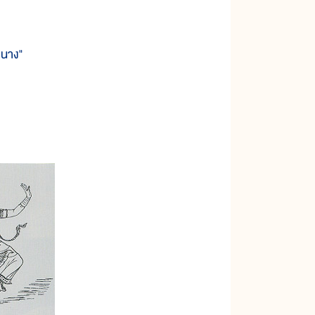
านาง"