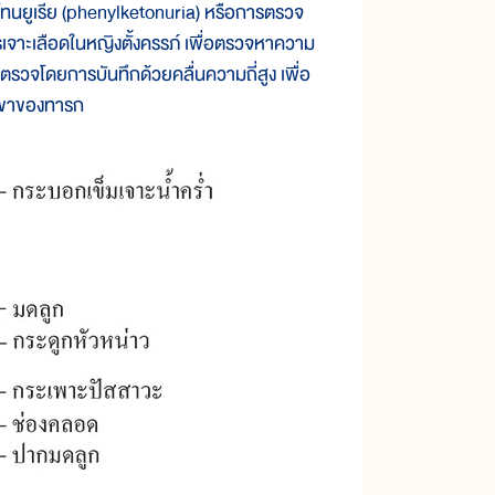
ทนยูเรีย (phenylketonuria) หรือการตรวจ
รเจาะเลือดในหญิงตั้งครรภ์ เพื่อตรวจหาความ
ตรวจโดยการบันทึกด้วยคลื่นความถี่สูง เพื่อ
นขาของทารก