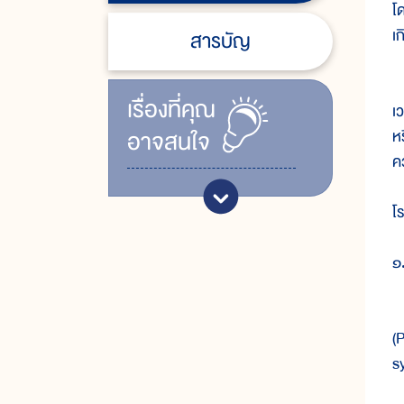
โ
เ
สารบัญ
ใ
เรื่ิองที่คุณ
เ
อาจสนใจ
ห
ค
โ
๑
เ
(
s