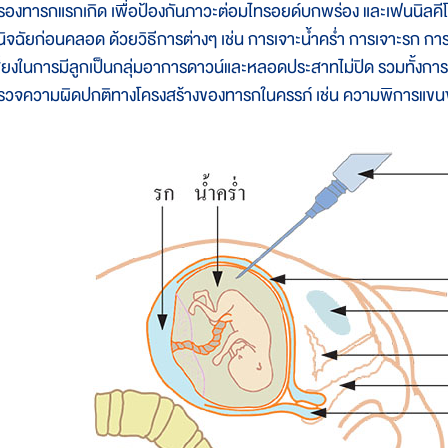
รองทารกแรกเกิด เพื่อป้องกันภาวะต่อมไทรอยด์บกพร่อง และเฟนนิลคีโ
ินิจฉัยก่อนคลอด ด้วยวิธีการต่างๆ เช่น การเจาะน้ำคร่ำ การเจาะรก กา
สี่ยงในการมีลูกเป็นกลุ่มอาการดาวน์และหลอดประสาทไม่ปิด รวมทั้งการ
รวจความผิดปกติทางโครงสร้างของทารกในครรภ์ เช่น ความพิการแข