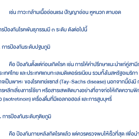
ช่น ภาวะกล้ามเนื้ออ่อนแรง ปัญญาอ่อน หูหนวก ตาบอด
ารป้องกันโรคพันธุกรรมมี ๓ ระดับ ดังต่อไปนี้
. การป้องกันระดับปฐมภูมิ
ือ ป้องกันตั้งแต่ก่อนเกิดโรค เช่น การให้คำปรึกษาแนะนำแก่คู่สามี
ระเทศไทย และประเทศแถบทะเลเมดิเตอร์เรเนียน รวมทั้งในสหรัฐอเมริกา โด
าจเป็นพาหะ ของโรคเทย์แซกส์ (Tay-Sachs disease) นอกจากนี้ยังมี การใ
ารหลีกเลี่ยงการใช้ยา หรือสารเสพติดบางอย่างที่อาจก่อให้เกิดความพิก
ว (isotretinoin) เครื่องดื่มที่มีแอลกอฮอล์ และการสูบบุหรี่
. การป้องกันระดับทุติยภูมิ
ือ ป้องกันภายหลังเกิดโรคแล้ว แต่ควรตรวจพบให้เร็วที่สุด เพื่อนำไ