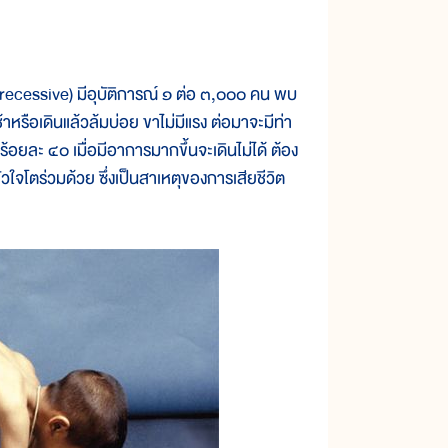
ecessive) มีอุบัติการณ์ ๑ ต่อ ๓,๐๐๐ คน พบ
าหรือเดินแล้วล้มบ่อย ขาไม่มีแรง ต่อมาจะมีท่า
้อยละ ๔๐ เมื่อมีอาการมากขึ้นจะเดินไม่ได้ ต้อง
ใจโตร่วมด้วย ซึ่งเป็นสาเหตุของการเสียชีวิต