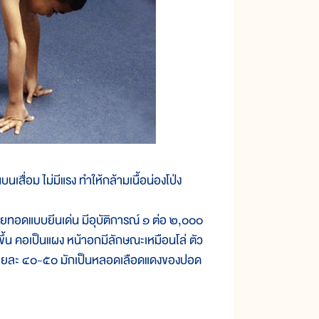
สื่อม ไม่มีแรง ทำให้กล้ามเนื้อน่องโป่ง
ยทอดแบบยีนเด่น มีอุบัติการณ์ ๑ ต่อ ๒,๐๐๐
ึ้น คอเป็นแผง หน้าอกมีลักษณะเหมือนโล่ ตัว
ึงร้อยละ ๔๐-๕๐ มักเป็นหลอดเลือดแดงของปอด