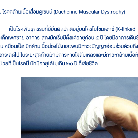
. โรคกล้ามเนื้อเสื่อมดูเชนน์ (Duchenne Muscular Dystrophy)
ป็นโรคพันธุกรรมที่มียีนผิดปกติอยู่บนโครโมโซมเอกซ์ (X-linked r
นเด็กเพศชาย อาการแสดงมักเริ่มมีตั้งแต่อายุก่อน ๕ ปี โดยมีอาการเดินช้
ดินเหมือนเป็ด มีกล้ามเนื้อน่องโป่ง และพบมีภาวะปัญญาอ่อนร่วมด้วยถึงร
ั่งกระถดไป ในระยะสุดท้ายมักมีการหายใจล้มเหลวและมีภาวะกล้ามเนื้อหัว
้ป่วยที่เป็นโรคนี้ มักมีอายุได้ไม่เกิน ๒๐ ปี ก็เสียชีวิต