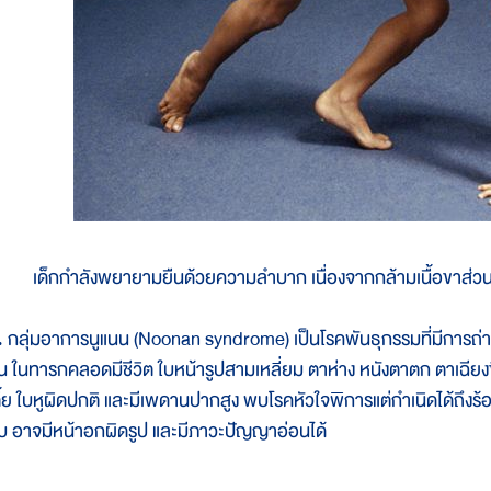
เด็กกำลังพยายามยืนด้วยความลำบาก เนื่องจากกล้ามเนื้อขาส่วนบนเ
. กลุ่มอาการนูแนน (Noonan syndrome) เป็นโรคพันธุกรรมที่มีการถ่า
น ในทารกคลอดมีชีวิต ใบหน้ารูปสามเหลี่ยม ตาห่าง หนังตาตก ตาเฉียงข
ตี้ย ใบหูผิดปกติ และมีเพดานปากสูง พบโรคหัวใจพิการแต่กำเนิดได้ถ
ีบ อาจมีหน้าอกผิดรูป และมีภาวะปัญญาอ่อนได้