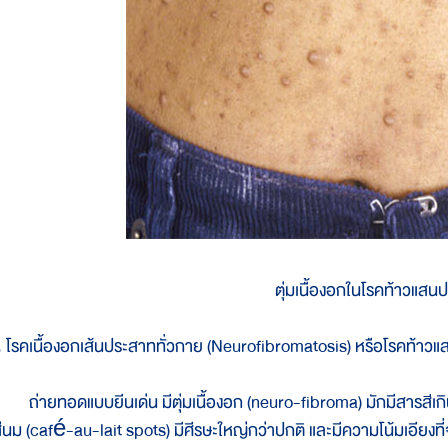
ตุ่มเนื้องอกในโรคท้าวแสน
. โรคเนื้องอกเส้นประสาททั่วกาย (Neurofibromatosis) หรือโรคท้าว
่ายทอดแบบยีนเด่น มีตุ่มเนื้องอก (neuro-fibroma) มักมีสารสีเกิน 
ส่นม (café-au-lait spots) มีศีรษะใหญ่กว่าปกติ และมีความโน้มเอียงที่จ