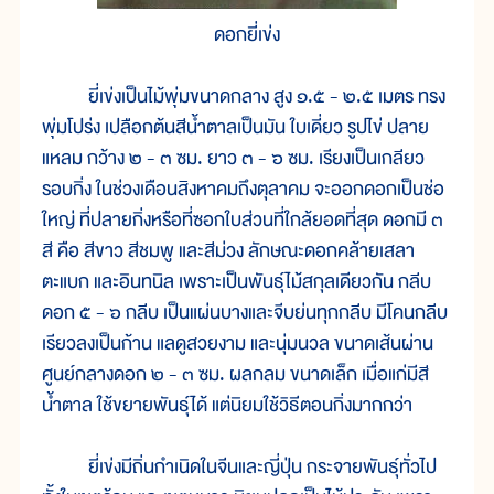
ดอกยี่เข่ง
ยี่เข่งเป็นไม้พุ่มขนาดกลาง สูง ๑.๕ - ๒.๕ เมตร ทรง
พุ่มโปร่ง เปลือกต้นสีน้ำตาลเป็นมัน ใบเดี่ยว รูปไข่ ปลาย
แหลม กว้าง ๒ - ๓ ซม. ยาว ๓ - ๖ ซม. เรียงเป็นเกลียว
รอบกิ่ง ในช่วงเดือนสิงหาคมถึงตุลาคม จะออกดอกเป็นช่อ
ใหญ่ ที่ปลายกิ่งหรือที่ซอกใบส่วนที่ใกล้ยอดที่สุด ดอกมี ๓
สี คือ สีขาว สีชมพู และสีม่วง ลักษณะดอกคล้ายเสลา
ตะแบก และอินทนิล เพราะเป็นพันธุ์ไม้สกุลเดียวกัน กลีบ
ดอก ๕ - ๖ กลีบ เป็นแผ่นบางและจีบย่นทุกกลีบ มีโคนกลีบ
เรียวลงเป็นก้าน แลดูสวยงาม และนุ่มนวล ขนาดเส้นผ่าน
ศูนย์กลางดอก ๒ - ๓ ซม. ผลกลม ขนาดเล็ก เมื่อแก่มีสี
น้ำตาล ใช้ขยายพันธุ์ได้ แต่นิยมใช้วิธีตอนกิ่งมากกว่า
ยี่เข่งมีถิ่นกำเนิดในจีนและญี่ปุ่น กระจายพันธุ์ทั่วไป