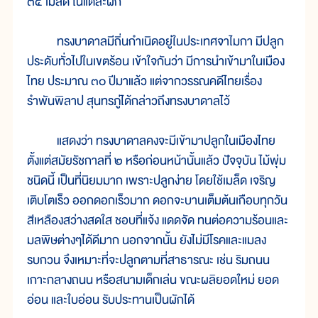
๓๕ เมล็ด ในแต่ละฝัก
ทรงบาดาลมีถิ่นกำเนิดอยู่ในประเทศจาไมกา มีปลูก
ประดับทั่วไปในเขตร้อน เข้าใจกันว่า มีการนำเข้ามาในเมือง
ไทย ประมาณ ๓๐ ปีมาแล้ว แต่จากวรรณคดีไทยเรื่อง
รำพันพิลาป สุนทรภู่ได้กล่าวถึงทรงบาดาลไว้
แสดงว่า ทรงบาดาลคงจะมีเข้ามาปลูกในเมืองไทย
ตั้งแต่สมัยรัชกาลที่ ๒ หรือก่อนหน้านั้นแล้ว ปัจจุบัน ไม้พุ่ม
ชนิดนี้ เป็นที่นิยมมาก เพราะปลูกง่าย โดยใช้เมล็ด เจริญ
เติบโตเร็ว ออกดอกเร็วมาก ดอกจะบานเต็มต้นเกือบทุกวัน
สีเหลืองสว่างสดใส ชอบที่แจ้ง แดดจัด ทนต่อความร้อนและ
มลพิษต่างๆได้ดีมาก นอกจากนั้น ยังไม่มีโรคและแมลง
รบกวน จึงเหมาะที่จะปลูกตามที่สาธารณะ เช่น ริมถนน
เกาะกลางถนน หรือสนามเด็กเล่น ขณะผลิยอดใหม่ ยอด
อ่อน และใบอ่อน รับประทานเป็นผักได้