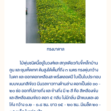
ทรงบาดาล
ไม้พุ่มชนิดนี้อยู่ในวงศ์และสกุลเดียวกับขี้เหล็กบ้าน
คูน และชุมเห็ดเทศ ต้นสูงได้เต็มที่ถึง ๓ เมตร ทรงพุ่มกว้าง
ใบดก และออกดอกเหลืองสะพรั่งตลอดปี ใบเป็นใบประกอบ
แบบขนนกสีเขียว มีนวลขาวทางด้านล่าง ดอกเป็นช่อ ๑๐ -
๒๐ ช่อ ออกที่ปลายกิ่ง และข้างกิ่ง มี ๒ สี คือ สีเหลืองเข้ม
และสีเหลืองอมเขียว ดอก ๕ กลีบ ไม่มีกลิ่น ฝักแบนและงอ
โค้ง กว้าง ๑.๒ - ๑.๘ ซม. ยาว ๑๕ - ๒๐ ซม. มีเมล็ด ๒๐ -