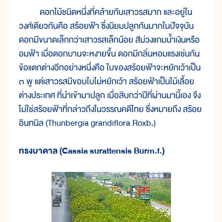
ดอกไม้ชนิดหนึ่งที่คล้ายกับเสาวรสมาก และอยู่ใน
วงศ์เดียวกันคือ สร้อยฟ้า ซึ่งนิยมปลูกกันมากในปัจจุบัน
ดอกมีขนาดเล็กกว่าเสาวรสเล็กน้อย สีม่วงแกมน้ำเงินหรือ
อมฟ้า เมื่อดอกบานจะหงายขึ้น ดอกมีกลิ่นหอมแรงเช่นกัน
ข้อแตกต่างอีกอย่างหนึ่งคือ ใบของสร้อยฟ้าจะหยักเว้าเป็น
๓ พู แต่เสาวรสมีขอบใบไม่หยักเว้า สร้อยฟ้าเป็นไม้เลื้อย
ต่างประเทศ ที่นำเข้ามาปลูก เมื่อสิบกว่าปีที่ผ่านมานี้เอง จึง
ไม่ใช่สร้อยฟ้าที่กล่าวถึงในวรรณคดีไทย ซึ่งหมายถึง สร้อย
อินทนิล (Thunbergia grandiflora Roxb.)
ทรงบาดาล (Cassia surattensis Burm.f.)