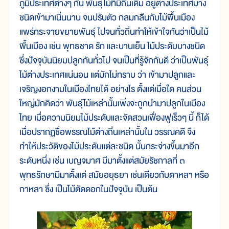
ภูมิประเทศต่างๆ กัน พันธุ์ไม้ที่มีถิ่นเดิม อยู่ต่างประเทศบาง
ชนิดเข้ามาเนิ่นนาน จนปรับตัว กลมกลืนกับไม้พื้นเมือง
แพร่กระจายขยายพันธุ์ ไปจนทั่วถิ่นทำให้เข้าใจกันว่าเป็นไม้
พื้นเมือง เช่น พุทธชาด รัก และบานเย็น ไม้ประดับบางชนิด
ซึ่งปัจจุบันนิยมปลูกกันทั่วไป จนเป็นที่รู้จักกันดี ว่าเป็นพันธุ์
ไม้ต่างประเทศแน่นอน แต่มักไม่ทราบ ว่า เข้ามาปลูกและ
เจริญงอกงามในเมืองไทยได้ อย่างไร ตั้งแต่เมื่อใด คนส่วน
ใหญ่มักคิดว่า พันธุ์ไม้เหล่านั้นเพิ่งจะถูกนำมาปลูกในเมือง
ไทย เมื่อความนิยมไม้ประดับและจัดสวนเฟื่องฟูเร็วๆ นี้ ก็ได้
เมื่อปรากฏชื่อพรรณไม้ต่างถิ่นเหล่านั้นใน วรรณคดี จึง
ทำให้ประวัติของไม้ประดับแต่ละชนิด นั้นกระจ่างขึ้นมาอีก
ระดับหนึ่ง เช่น เบญจมาศ มีมาตั้งแต่สมัยรัชกาลที่ ๓
พุทธรักษามีมาตั้งแต่ สมัยอยุธยา เช่นเดียวกับดาหลา หรือ
กาหลา ซึ่ง เป็นไม้ตัดดอกในปัจจุบัน เป็นต้น