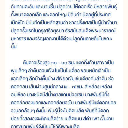
กับทานตะวัน และบานชื่น ปลูกง่าย ให้ดอกเร็ว มีหลายพันธุ์
ทั้งขนาดดอกเล็ก และดอกใหญ่ มีถิ่นกำเนิดอยู่ที่ประเทศ
เม็กซิโก มีบันทึกเป็นหลักฐานว่า ชาวฝรั่งเศสเป็นผู้นำเข้ามา
ปลูกครั้งแรกในกรุงศรีอยุธยา รัชสมัยสมเด็จพระนารายณ์
มหาราช และเจริญงอกงามได้ดีจนปลูกกันดาษดื่นในขณะ
นั้น
ต้นดาวเรืองสูง ๓๐ - ๖๐ ซม. แตกกิ่งก้านสาขาเป็น
พุ่มเล็กๆ ลำต้นอวบแข็ง ใบเป็นใบเดี่ยว ขอบหยักเว้าเป็น
แฉกเล็กๆ ลึกบ้างตื้นบ้าง สีเขียวเข้มเช่นเดียวกับลำต้น ช่อ
ดอกกลม เส้นผ่านศูนย์กลาง ๒ - ๗ ซม. สีเหลือง เหลือง
อมเขียว บางชนิดมีสีน้ำตาลแกมม่วงแซม บางพันธุ์มีทั้ง
ดอกย่อยวงนอกและดอกย่อยวงใน บางพันธุ์มีแต่ดอกย่อย
วงนอกล้วนๆ ดังนั้น พันธุ์นี้จะไม่ติดเมล็ด พันธุ์ที่มีดอก
ย่อยทั้งสองวงจะติดเมล็ดง่าย เมล็ดแบน สีดำ เพาะขึ้นง่าย
การขยายพันธุ์จึงนิยมใช้วิธีเพาะเมล็ด