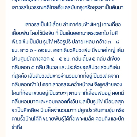
เสาวรสในวรรณคดีไทยตั้งแต่สมัยกรุงศรีอยุธยาเป็นต้นมา
เสาวรสเป็นไม้เลื้อย ลำเถาค่อนข้างใหญ่ เกาะเกี่ยว
เลื้อยพัน โดยใช้มือจับ ที่เป็นเส้นออกมาตรงซอกใบ ใบสี
เขียวเข้มเป็นมัน รูปไข่ หรือรูปรี ปลายแหลม กว้าง ๓ - ๘
ซม. ยาว ๖ - ๑๒ซม. ดอกเดี่ยวสีม่วงเข้ม มีขนาดใหญ่ เส้น
ผ่านศูนย์กลางดอก ๔ - ๕ ซม. กลีบเลี้ยง ๕ กลีบ สีเขียว
กลีบดอก ๕ กลีบ สีนวล และประด้วยจุดสีม่วง ส่วนที่เด่น
ที่สุดคือ เส้นสีม่วงปนขาวจำนวนมากที่อยู่เป็นวงถัดจาก
กลีบดอกเข้าไป ดอกเสาวรสจะคว่ำหน้าลง จึงดูคล้ายดวง
โคมที่ห้อยแขวนอยู่เป็นระยะๆ ตามเถาที่เลื้อยพันอยู่ ดอกมี
กลิ่นหอมมากและหอมตลอดทั้งวัน ผลเป็นรูปไข่ เมื่อผลสุก
จะเป็นสีเหลือง มีเมล็ดจำนวนมาก ปลูกประดับตามซุ้ม หรือ
ตามรั้วบ้านได้ดี ขยายพันธุ์ได้ทั้งเพาะเมล็ด ตอนกิ่ง และปัก
ชำกิ่ง