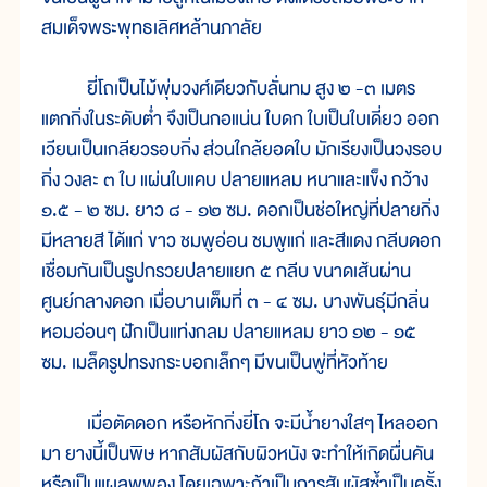
สมเด็จพระพุทธเลิศหล้านภาลัย
ยี่โถเป็นไม้พุ่มวงศ์เดียวกับลั่นทม สูง ๒ -๓ เมตร
แตกกิ่งในระดับต่ำ จึงเป็นกอแน่น ใบดก ใบเป็นใบเดี่ยว ออก
เวียนเป็นเกลียวรอบกิ่ง ส่วนใกล้ยอดใบ มักเรียงเป็นวงรอบ
กิ่ง วงละ ๓ ใบ แผ่นใบแคบ ปลายแหลม หนาและแข็ง กว้าง
๑.๕ - ๒ ซม. ยาว ๘ - ๑๒ ซม. ดอกเป็นช่อใหญ่ที่ปลายกิ่ง
มีหลายสี ได้แก่ ขาว ชมพูอ่อน ชมพูแก่ และสีแดง กลีบดอก
เชื่อมกันเป็นรูปกรวยปลายแยก ๕ กลีบ ขนาดเส้นผ่าน
ศูนย์กลางดอก เมื่อบานเต็มที่ ๓ - ๔ ซม. บางพันธุ์มีกลิ่น
หอมอ่อนๆ ฝักเป็นแท่งกลม ปลายแหลม ยาว ๑๒ - ๑๕
ซม. เมล็ดรูปทรงกระบอกเล็กๆ มีขนเป็นพู่ที่หัวท้าย
เมื่อตัดดอก หรือหักกิ่งยี่โถ จะมีน้ำยางใสๆ ไหลออก
มา ยางนี้เป็นพิษ หากสัมผัสกับผิวหนัง จะทำให้เกิดผื่นคัน
หรือเป็นแผลพุพอง โดยเฉพาะถ้าเป็นการสัมผัสซ้ำเป็นครั้ง