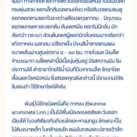
ริมน้ำ ทางภาคใต้ และภาคตะวันออกเฉียงเหนือ เป็นไม้ใบดก
ทรงพุ่มสวย ดอกเล็กสีนวลแกมเขียว หรือสีนวลแกมชมพู
ออกดอกตามซอกใบระหว่างเดือนพฤษภาคม - มิถุนายน
ดอกแยกเพศ และแยกต้น ต้นเพศเมีย ดอกไม่มีกลิ่น มัก
เรียกว่า กระเบา ส่วนต้นเพศผู้ดอกมีกลิ่นหอมมากเรียกว่า
แก้วกาหลง ผลกลม เปลือกแข็ง มีขนสีน้ำตาลแกมแดง
ขนาดเส้นผ่านศูนย์กลาง ๘ - ๑๐ ซม. ภายในผล มีเมล็ด
จำนวนมาก เมล็ดเหล่านี้มีเนื้อนุ่มหุ้มอยู่ มีรสหวานมัน รับ
ประทานได้ ตำรายาไทยใช้น้ำมันที่บีบจากเมล็ด รักษาโรค
เรื้อนและโรคผิวหนัง ซึ่งสรรพคุณดังกล่าวนี้ มีรายงานวิจัย
รับรองว่า ใช้รักษาโรคได้จริง
พันธุ์ไม้อีกชนิดหนึ่งคือ กาหลง (Bauhinia
acuminata Linn.) เป็นไม้พื้นเมืองของเอเชียตะวันออก
เฉียงใต้ ในวงศ์เดียวกันกับชงโคและหางนกยูง ลักษณะเป็น
ไม้ต้นขนาดเล็ก ใบคล้ายชงโค แผ่นใบกลมและปลายเว้าลึก