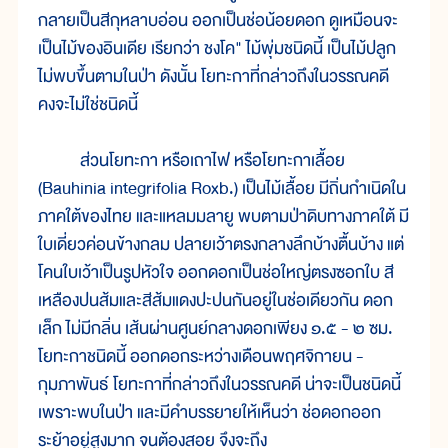
กลายเป็นสีกุหลาบอ่อน ออกเป็นช่อน้อยดอก ดูเหมือนจะ
เป็นไม้ของอินเดีย เรียกว่า ชงโค" ไม้พุ่มชนิดนี้ เป็นไม้ปลูก
ไม่พบขึ้นตามในป่า ดังนั้น โยทะกาที่กล่าวถึงในวรรณคดี
คงจะไม่ใช่ชนิดนี้
ส่วนโยทะกา หรือเถาไฟ หรือโยทะกาเลื้อย
(Bauhinia integrifolia Roxb.) เป็นไม้เลื้อย มีถิ่นกำเนิดใน
ภาคใต้ของไทย และแหลมมลายู พบตามป่าดิบทางภาคใต้ มี
ใบเดี่ยวค่อนข้างกลม ปลายเว้าตรงกลางลึกบ้างตื้นบ้าง แต่
โคนใบเว้าเป็นรูปหัวใจ ออกดอกเป็นช่อใหญ่ตรงซอกใบ สี
เหลืองปนส้มและสีส้มแดงปะปนกันอยู่ในช่อเดียวกัน ดอก
เล็ก ไม่มีกลิ่น เส้นผ่านศูนย์กลางดอกเพียง ๑.๕ - ๒ ซม.
โยทะกาชนิดนี้ ออกดอกระหว่างเดือนพฤศจิกายน -
กุมภาพันธ์ โยทะกาที่กล่าวถึงในวรรณคดี น่าจะเป็นชนิดนี้
เพราะพบในป่า และมีคำบรรยายให้เห็นว่า ช่อดอกออก
ระย้าอยู่สูงมาก จนต้องสอย จึงจะถึง