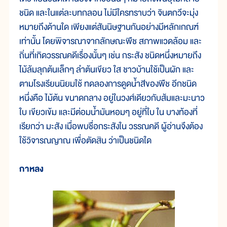
ชนิด และในแต่ละบทกลอน ไม่มีใครทราบว่า จินตกวีจะมุ่ง
หมายถึงด้านใด เพียงแต่สันนิษฐานกันอย่างมีหลักเกณฑ์
เท่านั้น โดยพิจารณาจากลักษณะพืช สภาพแวดล้อม และ
ถิ่นที่เกิดวรรณคดีเรื่องนั้นๆ เช่น กระสัง ชนิดหนึ่งหมายถึง
ไม้ล้มลุกต้นเล็กๆ ลำต้นเขียว ใส ชาวบ้านใช้เป็นผัก และ
ตามโรงเรียนนิยมใช้ ทดลองการดูดน้ำสีของพืช อีกชนิด
หนึ่งคือ ไม้ต้น ขนาดกลาง อยู่ในวงศ์เดียวกับส้มและมะนาว
ใบ เขียวเข้ม และมีต่อมน้ำมันหอมๆ อยู่ที่ใบ ใน บางท้องที่
เรียกว่า มะสัง เมื่อพบชื่อกระสังใน วรรณคดี ผู้อ่านจึงต้อง
ใช้วิจารณญาณ เพื่อตัดสิน ว่าเป็นชนิดใด
กาหลง