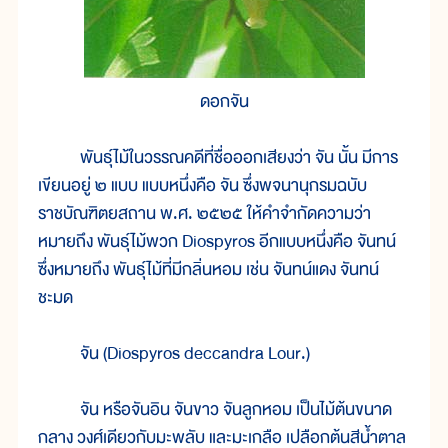
ดอกจัน
พันธุ์ไม้ในวรรณคดีที่ชื่อออกเสียงว่า จัน นั้น มีการ
เขียนอยู่ ๒ แบบ แบบหนึ่งคือ จัน ซึ่งพจนานุกรมฉบับ
ราชบัณฑิตยสถาน พ.ศ. ๒๕๒๕ ให้คำจำกัดความว่า
หมายถึง พันธุ์ไม้พวก Diospyros อีกแบบหนึ่งคือ จันทน์
ซึ่งหมายถึง พันธุ์ไม้ที่มีกลิ่นหอม เช่น จันทน์แดง จันทน์
ชะมด
จัน (Diospyros deccandra Lour.)
จัน หรือจันอิน จันขาว จันลูกหอม เป็นไม้ต้นขนาด
กลาง วงศ์เดียวกับมะพลับ และมะเกลือ เปลือกต้นสีน้ำตาล