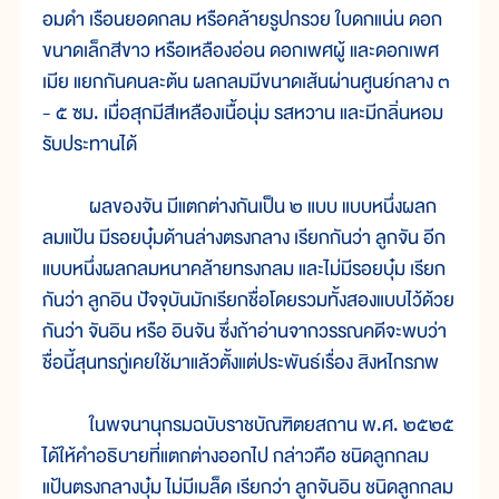
อมดำ เรือนยอดกลม หรือคล้ายรูปกรวย ใบดกแน่น ดอก
ขนาดเล็กสีขาว หรือเหลืองอ่อน ดอกเพศผู้ และดอกเพศ
เมีย แยกกันคนละต้น ผลกลมมีขนาดเส้นผ่านศูนย์กลาง ๓
- ๕ ซม. เมื่อสุกมีสีเหลืองเนื้อนุ่ม รสหวาน และมีกลิ่นหอม
รับประทานได้
ผลของจัน มีแตกต่างกันเป็น ๒ แบบ แบบหนึ่งผลก
ลมแป้น มีรอยบุ๋มด้านล่างตรงกลาง เรียกกันว่า ลูกจัน อีก
แบบหนึ่งผลกลมหนาคล้ายทรงกลม และไม่มีรอยบุ๋ม เรียก
กันว่า ลูกอิน ปัจจุบันมักเรียกชื่อโดยรวมทั้งสองแบบไว้ด้วย
กันว่า จันอิน หรือ อินจัน ซึ่งถ้าอ่านจากวรรณคดีจะพบว่า
ชื่อนี้สุนทรภู่เคยใช้มาแล้วตั้งแต่ประพันธ์เรื่อง สิงหไกรภพ
ในพจนานุกรมฉบับราชบัณฑิตยสถาน พ.ศ. ๒๕๒๕
ได้ให้คำอธิบายที่แตกต่างออกไป กล่าวคือ ชนิดลูกกลม
แป้นตรงกลางบุ๋ม ไม่มีเมล็ด เรียกว่า ลูกจันอิน ชนิดลูกกลม