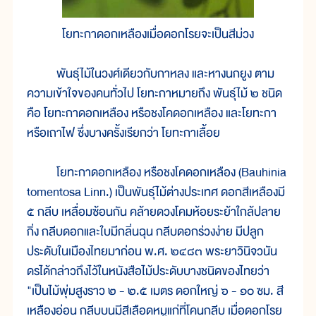
โยทะกาดอกเหลืองเมื่อดอกโรยจะเป็นสีม่วง
พันธุ์ไม้ในวงศ์เดียวกับกาหลง และหางนกยูง ตาม
ความเข้าใจของคนทั่วไป โยทะกาหมายถึง พันธุ์ไม้ ๒ ชนิด
คือ โยทะกาดอกเหลือง หรือชงโคดอกเหลือง และโยทะกา
หรือเถาไฟ ซึ่งบางครั้งเรียกว่า โยทะกาเลื้อย
โยทะกาดอกเหลือง หรือชงโคดอกเหลือง (Bauhinia
tomentosa Linn.) เป็นพันธุ์ไม้ต่างประเทศ ดอกสีเหลืองมี
๕ กลีบ เหลื่อมซ้อนกัน คล้ายดวงโคมห้อยระย้าใกล้ปลาย
กิ่ง กลีบดอกและใบมีกลิ่นฉุน กลีบดอกร่วงง่าย มีปลูก
ประดับในเมืองไทยมาก่อน พ.ศ. ๒๔๘๓ พระยาวินิจวนัน
ดรได้กล่าวถึงไว้ในหนังสือไม้ประดับบางชนิดของไทยว่า
"เป็นไม้พุ่มสูงราว ๒ - ๒.๕ เมตร ดอกใหญ่ ๖ - ๑๐ ซม. สี
เหลืองอ่อน กลีบบนมีสีเลือดหมูแก่ที่โคนกลีบ เมื่อดอกโรย