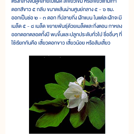
ตรงกลางจนดูคล้ายใบแฝด สีเขียวเข้ม หรือเขียวแกมเทา
ดอกสีขาว ๕ กลีบ ขนาดเส้นผ่านศูนย์กลาง ๕ - ๖ ซม.
ออกเป็นช่อ ๒ - ๓ ดอก ที่ปลายกิ่ง ฝักแบน ในแต่ละฝักจะมี
เมล็ด ๕ - ๘ เมล็ด ขยายพันธุ์ด้วยเมล็ดและกิ่งตอน กาหลง
ออกดอกตลอดทั้งปี พบขึ้นและปลูกประดับทั่วไป ชื่ออื่นๆ ที่
ใช้เรียกกันคือ เสี้ยวดอกขาว เสี้ยวน้อย หรือส้มเสี้ยว