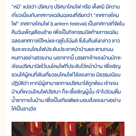
"หมี" แปลว่า ปริศนา) ปริศนาโคมไฟ หรือ เต็งหมี มีความ
เกี่ยวเนื่องกับเทศกาลเฉลิมฉลองที่เรียกว่า "เทศกาลโคม
ไฟ" เทศกาลโคมไฟ (Lantern festival) เป็นเทศกาลที่จัดใน
คืนวันเพ็ญเดือนอ้าย เพื่อเป็นกิจกรรมปิดท้ายการเฉลิม
ฉลองเทศกาลปีใหม่และฤดูใบไม้ผลิ ซึ่งในคืนดังกล่าว ชาว
จีนจะแขวนโคมไฟประดับประดาหน้าบ้านและตามถนน
หนทางอย่างสวยงาม นอกจากนี้ บรรดาเจ้าของบ้านมักจะ
เขียนปริศนาปิดไว้บนโคมไฟที่ประดับไว้หน้าบ้าน เพื่อเชิญ
ชวนให้ผู้คนที่เดินเที่ยวชมโคมไฟได้ลองทาย มีธรรมเนียม
ปฏิบัติว่า หากมีผู้สามารถทายปริศนาได้ถูกต้อง เจ้าของ
บ้านที่แขวนโคมไฟปริศนา ก็จะเชื้อเชิญผู้นั้น เข้าไปร่วมดื่ม
น้ำชาภายในบ้าน เพื่อเป็นเกียรติและมอบสิ่งของบางอย่าง
ให้เป็นรางวัล