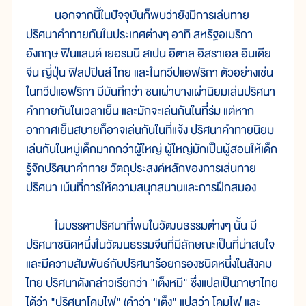
นอกจากนี้ในปัจจุบันก็พบว่ายังมีการเล่นทาย
ปริศนาคำทายกันในประเทศต่างๆ อาทิ สหรัฐอเมริกา
อังกฤษ ฟินแลนด์ เยอรมนี สเปน อิตาล อิสราเอล อินเดีย
จีน ญี่ปุ่น ฟิลิปปินส์ ไทย และในทวีปแอฟริกา ตัวอย่างเช่น
ในทวีปแอฟริกา มีบันทึกว่า ชนเผ่าบางเผ่านิยมเล่นปริศนา
คำทายกันในเวลาเย็น และมักจะเล่นกันในที่ร่ม แต่หาก
อากาศเย็นสบายก็อาจเล่นกันในที่แจ้ง ปริศนาคำทายนิยม
เล่นกันในหมู่เด็กมากกว่าผู้ใหญ่ ผู้ใหญ่มักเป็นผู้สอนให้เด็ก
รู้จักปริศนาคำทาย วัตถุประสงค์หลักของการเล่นทาย
ปริศนา เน้นที่การให้ความสนุกสนานและการฝึกสมอง
ในบรรดาปริศนาที่พบในวัฒนธรรมต่างๆ นั้น มี
ปริศนาชนิดหนึ่งในวัฒนธรรมจีนที่มีลักษณะเป็นที่น่าสนใจ
และมีความสัมพันธ์กับปริศนาร้อยกรองชนิดหนึ่งในสังคม
ไทย ปริศนาดังกล่าวเรียกว่า "เต็งหมี" ซึ่งแปลเป็นภาษาไทย
ได้ว่า "ปริศนาโคมไฟ" (คำว่า "เต็ง" แปลว่า โคมไฟ และ