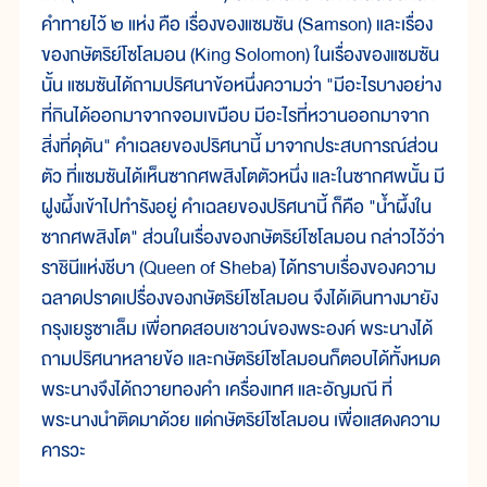
คำทายไว้ ๒ แห่ง คือ เรื่องของแซมซัน (Samson) และเรื่อง
ของกษัตริย์โซโลมอน (King Solomon) ในเรื่องของแซมซัน
นั้น แซมซันได้ถามปริศนาข้อหนึ่งความว่า "มีอะไรบางอย่าง
ที่กินได้ออกมาจากจอมเขมือบ มีอะไรที่หวานออกมาจาก
สิ่งที่ดุดัน" คำเฉลยของปริศนานี้ มาจากประสบการณ์ส่วน
ตัว ที่แซมซันได้เห็นซากศพสิงโตตัวหนึ่ง และในซากศพนั้น มี
ฝูงผึ้งเข้าไปทำรังอยู่ คำเฉลยของปริศนานี้ ก็คือ "น้ำผึ้งใน
ซากศพสิงโต" ส่วนในเรื่องของกษัตริย์โซโลมอน กล่าวไว้ว่า
ราชินีแห่งชีบา (Queen of Sheba) ได้ทราบเรื่องของความ
ฉลาดปราดเปรื่องของกษัตริย์โซโลมอน จึงได้เดินทางมายัง
กรุงเยรูซาเล็ม เพื่อทดสอบเชาวน์ของพระองค์ พระนางได้
ถามปริศนาหลายข้อ และกษัตริย์โซโลมอนก็ตอบได้ทั้งหมด
พระนางจึงได้ถวายทองคำ เครื่องเทศ และอัญมณี ที่
พระนางนำติดมาด้วย แด่กษัตริย์โซโลมอน เพื่อแสดงความ
คารวะ