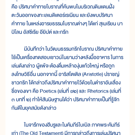
คือ ปริศนาคำทายโบราณที่ค้นพบในบริเวณดินแดนฝั่ง
ตะวันออกของทะเลเมดิเตอร์เรเนียน และยังพบปริศนา
คำทาย ในแหล่งอารยธรรมโบราณต่างๆ ได้แก่ สุเมเรียน บา
บิโลน อัสซีเรีย อียิปต์ และกรีก
มีบันทึกว่า ในวัฒนธรรมกรีกโบราณ ปริศนาคำทาย
ใช้เป็นเครื่องทดสอบเชาวน์ในยามว่างหลังมื้ออาหาร ในการ
เล่นดังกล่าว ผู้แพ้จะต้องดื่มเหล้าองุ่นแก้วใหญ่ หรือถูก
ลงโทษวิธีอื่น นอกจากนี้ อาริสโตเติล (Aristotle) ปราชญ์
ชาวกรีก ได้กล่าวถึงปริศนาคำทายไว้ด้วยในตำราอันเลื่อง
ชื่อของเขา คือ Poetics (เล่มที่ ๑๒) และ Rhetorics (เล่มที่
๓ บทที่ ๒) ทำให้สันนิษฐานได้ว่า ปริศนาคำทายเป็นที่รู้จัก
กันดีในยุคสมัยดังกล่าว
ในจารึกของฮีบรูและในคัมภีร์ไบเบิล ภาคพระคัมภีร์
เก่า (The Old Testament) มีการกล่าวถึงการเล่นปริศนา