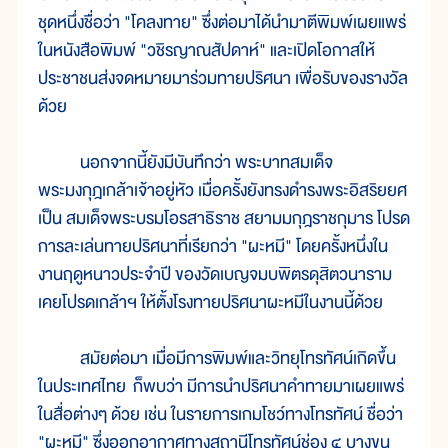
ชุดหนึ่งชื่อว่า "โคลงทาย" ซึ่งต่อมาได้นำมาตีพิมพ์เผยแพร่
ในหนังสือพิมพ์ "วชิรญาณสัปดาห์" และเปิดโอกาสให้
ประชาชนส่งจดหมายมาร่วมทายปริศนา เพื่อรับของรางวัล
ด้วย
นอกจากนี้ยังมีบันทึกว่า พระบาทสมเด็จ
พระมงกุฎเกล้าเจ้าอยู่หัว เมื่อครั้งยังทรงดำรงพระอิสริยยศ
เป็น สมเด็จพระบรมโอรสาธิราช สยามมกุฎราชกุมาร โปรด
การละเล่นทายปริศนาที่เรียกว่า "ผะหมี" โดยครั้งหนึ่งใน
งานฤดูหนาวประจำปี ของวัดเบญจมบพิตรดุสิตวนาราม
เคยโปรดเกล้าฯ ให้ตั้งโรงทายปริศนาผะหมีในงานนี้ด้วย
สมัยต่อมา เมื่อมีการพิมพ์และวิทยุโทรทัศน์เกิดขึ้น
ในประเทศไทย ก็พบว่า มีการนำปริศนาคำทายมาเผยแพร่
ในสื่อต่างๆ ด้วย เช่น ในรายการเกมโชว์ทางโทรทัศน์ ชื่อว่า
"ผะหมี" ซึ่งออกอากาศทางสถานีโทรทัศน์ช่อง ๔ บางขุน