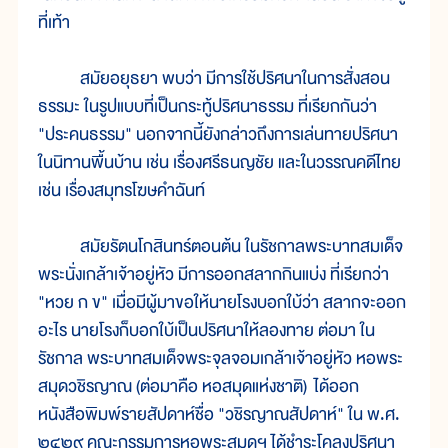
ที่เท้า
สมัยอยุธยา พบว่า มีการใช้ปริศนาในการสั่งสอน
ธรรมะ ในรูปแบบที่เป็นกระทู้ปริศนาธรรม ที่เรียกกันว่า
"ประคนธรรม" นอกจากนี้ยังกล่าวถึงการเล่นทายปริศนา
ในนิทานพื้นบ้าน เช่น เรื่องศรีธนญชัย และในวรรณคดีไทย
เช่น เรื่องสมุทรโฆษคำฉันท์
สมัยรัตนโกสินทร์ตอนต้น ในรัชกาลพระบาทสมเด็จ
พระนั่งเกล้าเจ้าอยู่หัว มีการออกสลากกินแบ่ง ที่เรียกว่า
"หวย ก ข" เมื่อมีผู้มาขอให้นายโรงบอกใบ้ว่า สลากจะออก
อะไร นายโรงก็บอกใบ้เป็นปริศนาให้ลองทาย ต่อมา ใน
รัชกาล พระบาทสมเด็จพระจุลจอมเกล้าเจ้าอยู่หัว หอพระ
สมุดวชิรญาณ (ต่อมาคือ หอสมุดแห่งชาติ) ได้ออก
หนังสือพิมพ์รายสัปดาห์ชื่อ "วชิรญาณสัปดาห์" ใน พ.ศ.
๒๔๒๙ คณะกรรมการหอพระสมุดฯ ได้ชำระโคลงปริศนา