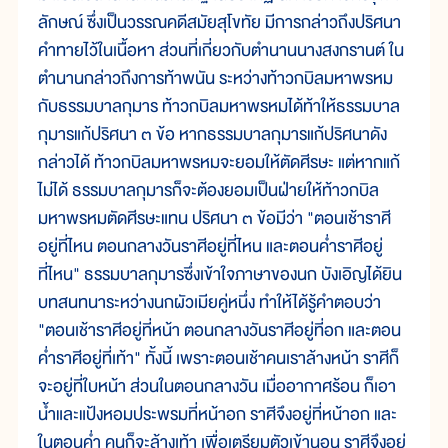
ลักษณ์ ซึ่งเป็นวรรณคดีสมัยสุโขทัย มีการกล่าวถึงปริศนา
คำทายไว้ในเนื้อหา ส่วนที่เกี่ยวกับตำนานนางสงกรานต์ ใน
ตำนานกล่าวถึงการท้าพนัน ระหว่างท้าวกบิลมหาพรหม
กับธรรมบาลกุมาร ท้าวกบิลมหาพรหมได้ท้าให้ธรรมบาล
กุมารแก้ปริศนา ๓ ข้อ หากธรรมบาลกุมารแก้ปริศนาดัง
กล่าวได้ ท้าวกบิลมหาพรหมจะยอมให้ตัดศีรษะ แต่หากแก้
ไม่ได้ ธรรมบาลกุมารก็จะต้องยอมเป็นฝ่ายให้ท้าวกบิล
มหาพรหมตัดศีรษะแทน ปริศนา ๓ ข้อมีว่า "ตอนเช้าราศี
อยู่ที่ไหน ตอนกลางวันราศีอยู่ที่ไหน และตอนค่ำราศีอยู่
ที่ไหน" ธรรมบาลกุมารซึ่งเข้าใจภาษาของนก บังเอิญได้ยิน
บทสนทนาระหว่างนกผัวเมียคู่หนึ่ง ทำให้ได้รู้คำตอบว่า
"ตอนเช้าราศีอยู่ที่หน้า ตอนกลางวันราศีอยู่ที่อก และตอน
ค่ำราศีอยู่ที่เท้า" ทั้งนี้ เพราะตอนเช้าคนเราล้างหน้า ราศีก็
จะอยู่ที่ใบหน้า ส่วนในตอนกลางวัน เมื่ออากาศร้อน ก็เอา
น้ำและแป้งหอมประพรมที่หน้าอก ราศีจึงอยู่ที่หน้าอก และ
ในตอนค่ำ คนก็จะล้างเท้า เพื่อเตรียมตัวเข้านอน ราศีจึงอยู่