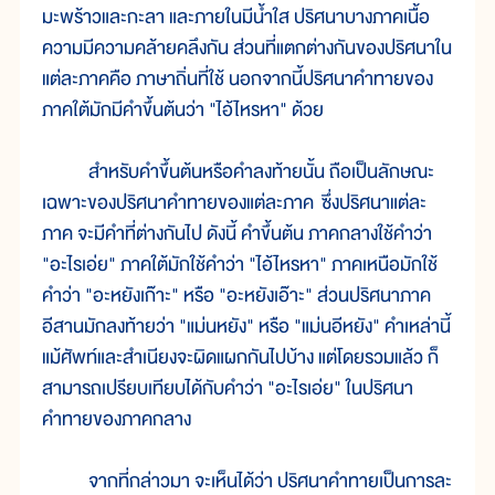
มะพร้าวและกะลา และภายในมีน้ำใส ปริศนาบางภาคเนื้อ
ความมีความคล้ายคลึงกัน ส่วนที่แตกต่างกันของปริศนาใน
แต่ละภาคคือ ภาษาถิ่นที่ใช้ นอกจากนี้ปริศนาคำทายของ
ภาคใต้มักมีคำขึ้นต้นว่า "ไอ้ไหรหา" ด้วย
สำหรับคำขึ้นต้นหรือคำลงท้ายนั้น ถือเป็นลักษณะ
เฉพาะของปริศนาคำทายของแต่ละภาค ซึ่งปริศนาแต่ละ
ภาค จะมีคำที่ต่างกันไป ดังนี้ คำขึ้นต้น ภาคกลางใช้คำว่า
"อะไรเอ่ย" ภาคใต้มักใช้คำว่า "ไอ้ไหรหา" ภาคเหนือมักใช้
คำว่า "อะหยังเก๊าะ" หรือ "อะหยังเอ๊าะ" ส่วนปริศนาภาค
อีสานมักลงท้ายว่า "แม่นหยัง" หรือ "แม่นอีหยัง" คำเหล่านี้
แม้ศัพท์และสำเนียงจะผิดแผกกันไปบ้าง แต่โดยรวมแล้ว ก็
สามารถเปรียบเทียบได้กับคำว่า "อะไรเอ่ย" ในปริศนา
คำทายของภาคกลาง
จากที่กล่าวมา จะเห็นได้ว่า ปริศนาคำทายเป็นการละ