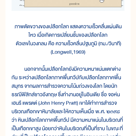
ภาพตัดขวางของเปลือกโลก แสดงความเร็วคลื่นแผ่นดิน
ไหว เมื่อเกิดการเปลี่ยนชั้นของเปลือกโลก
ตัวเลขในวงกลม คือ ความเร็วคลื่นปฐมภูมิ (กม./วินาที)
(Longwell,1969)
นอกจากนั้นเปลือกโลกยังมีความหนาแน่นแตกต่าง
กัน ระหว่างเปลือกโลกภาคพื้นทวีปกับเปลือกโลกภาคพื้น
สมุทร จากผลการสำรวจความโน้มถ่วงของโลก โดยนัก
ธรณีฟิสิกส์ชาวอังกฤษ ซึ่งทำงานอยู่ในอินเดีย ชื่อ จอห์น
เฮนรี แพรตต์ (John Henry Pratt) เขาได้ทำการสำรวจ
บริเวณเทือกเขาหิมาลัยและให้ความเห็นเมื่อ พ.ศ. ๒๓๙๘
ว่า หินเปลือกโลกภาคพื้นทวีป มีความหนาแน่นในบริเวณที่
เป็นเทือกเขาสูง น้อยกว่าหินในบริเวณที่เป็นที่ราบ ในขณะที่