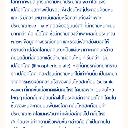
โลกภาคพื้นสมุทรมีความหนาประมาณ ๑๐ กิโลเมตร
เปลือกโลกมีสภาพเป็นของแข็ง ส่วนใหญ่ประกอบด้วยหิน
และแร่ มีความหนาแน่นเฉลี่ยหรือความถ่วงจำเพาะ
ประมาณ ๒.๖ - ๒.๙ ลอยตัวอยู่บนวัสดุที่มีความหนาแน่น
มากกว่า คือ เนื้อโลก ซึ่งมีความถ่วงจำเพาะเฉลี่ยประมาณ
๓.๒๗ ข้อมูลทางธรณีวิทยา และธรณีฟิสิกส์ยังบอกให้
ทราบว่า เปลือกโลกมีลักษณะเป็นแผ่นๆ เกาะติดกันคล้าย
กับผิวส้มที่ฉีกออกแล้วนำมาต่อกันใหม่ ที่เรียกว่า แผ่น
เปลือกโลก (lithospheric plate) เหตุที่นักธรณีวิทยาทราบ
ว่า เปลือกโลกแต่ละส่วนมีความหนาไม่เท่ากันนั้น เป็นผลมา
จากการตรวจวัดความเร็วของคลื่นไหวสะเทือน (seismic
wave) ที่เกิดขึ้นเมื่อเกิดแผ่นดินไหว โดยเฉพาะแผ่นดินไหว
ใหญ่ๆ เมื่อคลื่นเคลื่อนที่ลงไปในระดับลึกจากผิวโลก โดยใน
ชั้นของหินตะกอนบนพื้นผิวโลก คลื่นไหวสะเทือนมีค่า
ประมาณ ๒ กิโลเมตร/วินาที แต่เมื่อลึกลงไป คลื่นไหว
สะเทือนจะมีค่าความเร็วเพิ่มขึ้น กล่าวคือ ถ้าเป็นภายใน