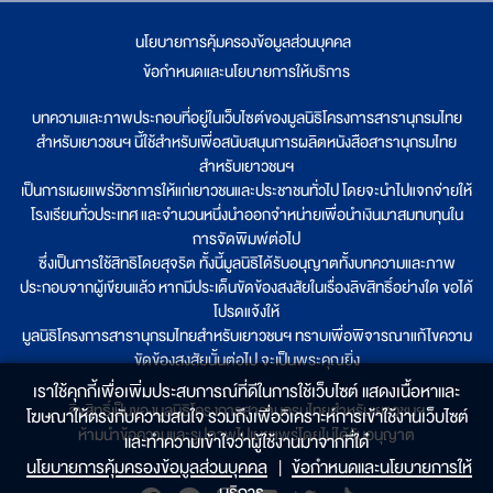
นโยบายการคุ้มครองข้อมูลส่วนบุคคล
|
ข้อกำหนดและนโยบายการให้บริการ
บทความและภาพประกอบที่อยู่ในเว็บไซต์ของมูลนิธิโครงการสารานุกรมไทย
สำหรับเยาวชนฯ นี้ใช้สำหรับเพื่อสนับสนุนการผลิตหนังสือสารานุกรมไทย
สำหรับเยาวชนฯ
เป็นการเผยแพร่วิชาการให้แก่เยาวชนและประชาชนทั่วไป โดยจะนำไปแจกจ่ายให้
โรงเรียนทั่วประเทศ และจำนวนหนึ่งนำออกจำหน่ายเพื่อนำเงินมาสมทบทุนใน
การจัดพิมพ์ต่อไป
ซึ่งเป็นการใช้สิทธิโดยสุจริต ทั้งนี้มูลนิธิได้รับอนุญาตทั้งบทความและภาพ
ประกอบจากผู้เขียนแล้ว หากมีประเด็นขัดข้องสงสัยในเรื่องลิขสิทธิ์อย่างใด ขอได้
โปรดแจ้งให้
มูลนิธิโครงการสารานุกรมไทยสำหรับเยาวชนฯ ทราบเพื่อพิจารณาแก้ไขความ
ขัดข้องสงสัยนั้นต่อไป จะเป็นพระคุณยิ่ง
เราใช้คุกกี้เพื่อเพิ่มประสบการณ์ที่ดีในการใช้เว็บไซต์ แสดงเนื้อหาและ
ลิขสิทธิ์เป็นของมูลนิธิโครงการสารานุกรมไทยสำหรับเยาวชนฯ
โฆษณาให้ตรงกับความสนใจ รวมถึงเพื่อวิเคราะห์การเข้าใช้งานเว็บไซต์
ห้ามนำข้อความและรูปภาพไปเผยแพร่โดยไม่ได้รับอนุญาต
และทำความเข้าใจว่าผู้ใช้งานมาจากที่ใด๋
นโยบายการคุ้มครองข้อมูลส่วนบุคคล
|
ข้อกำหนดและนโยบายการให้