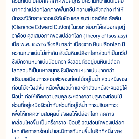
ส่วนที่เป็นเปลือกโลกภาคพื้นสมุทร มีความหนาแน่นเฉลี่ย
มากกว่าเปลือกโลกภาคพื้นทวีป ความเห็นดังกล่าว ทำให้
นักธรณีวิทยาชาวอเมริกันชื่อ แคลเรนซ์ เอดเวิร์ด ดัตตัน
(Clarence Edward Dutton) ในเวลาต่อมาได้เสนอทฤษฎี
ว่าด้วย ดุลเสมอภาคของเปลือกโลก (Theory of Isostasy)
เมื่อ พ.ศ. ๒๔๓๒ ซึ่งอธิบายว่า เนื่องจาก หินเปลือกโลก มี
ความหนาแน่นไม่เท่ากัน ดังนั้นหินเปลือกโลกส่วนที่เป็นทวีป
ซึ่งมีความหนาแน่นน้อยกว่า จึงลอยตัวอยู่บนหินเปลือก
โลกส่วนที่เป็นมหาสมุทร ซึ่งมีความหนาแน่นมากกว่า
เปรียบเสมือนการลอยตัวของท่อนไม้อยู่ในน้ำ ส่วนหนึ่งของ
ท่อนไม้จะโผล่ขึ้นเหนือพื้นผิวน้ำ และอีกส่วนหนึ่งจะจมอยู่ใต้
ผิวน้ำ ก่อให้เกิดความสมดุล ระหว่างความสูงของท่อนไม้
ส่วนที่อยู่เหนือผิวน้ำกับส่วนที่อยู่ใต้น้ำ การปรับสภาวะ
เพื่อให้เกิดความสมดุลนี้ ส่งผลให้เปลือกโลกเกิดการ
เคลื่อนไหวขึ้น เป็นครั้งคราว เมื่อบริเวณส่วนใดของเปลือก
โลก เกิดการกร่อนไป และมีการทับถมขึ้นในอีกที่หนึ่ง ของ