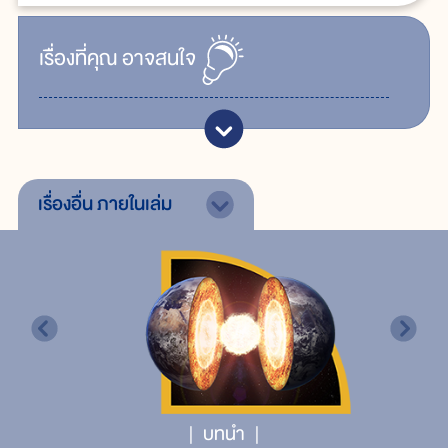
เรื่ิองที่คุณ
อาจสนใจ
เรื่องอื่น
ภายในเล่ม
บทนำ