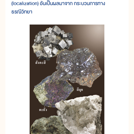
(localization) อันเป็นผลมาจาก กระบวนการทาง
ธรณีวิทยา