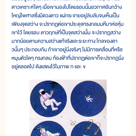
ดาวเคราะห์ใดๆ เมื่อเขามองไปโดยรอบนั้นอวกาศอันกว้าง
ใหญ่ไพศาลซึ่งมีดวงดาว แผ่กระจายอยู่ลิบลับจนเห็นเป็น
เพียงจุดสว่าง จะปรากฏต่อเขาประดุจทรงกลมมหึมาห่อหุ้ม
เขาไว้ โดยรอบ ดาวฤกษ์ที่เป็นจุดสว่างนั้น จะปรากฏสว่าง
มากน้อยตามความสว่างแท้จริงและระยะทาง ไกลของดา
วนั้นๆ ประกอบกัน ถ้าเขาอยู่นิ่งจริงๆ ไม่มีการเคลื่อนที่หรือ
หมุนตัวใดๆ ทรงกลม ท้องฟ้าที่ปรากฏต่อเขาก็จะปรากฏนิ่ง
อยู่ตลอดไป ดังแสดงไว้ในภาพ ก และ ข