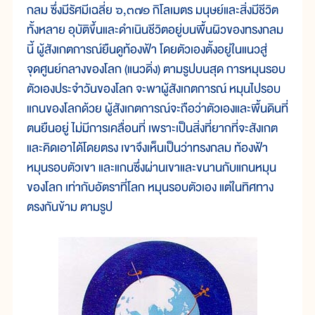
กลม ซึ่งมีรัศมีเฉลี่ย ๖,๓๗๑ กิโลเมตร มนุษย์และสิ่งมีชีวิต
ทั้งหลาย อุบัติขึ้นและดำเนินชีวิตอยู่บนพื้นผิวของทรงกลม
นี้ ผู้สังเกตการณ์ยืนดูท้องฟ้า โดยตัวเองตั้งอยู่ในแนวสู่
จุดศูนย์กลางของโลก (แนวดิ่ง) ตามรูปบนสุด การหมุนรอบ
ตัวเองประจำวันของโลก จะพาผู้สังเกตการณ์ หมุนไปรอบ
แกนของโลกด้วย ผู้สังเกตการณ์จะถือว่าตัวเองและพื้นดินที่
ตนยืนอยู่ ไม่มีการเคลื่อนที่ เพราะเป็นสิ่งที่ยากที่จะสังเกต
และคิดเอาได้โดยตรง เขาจึงเห็นเป็นว่าทรงกลม ท้องฟ้า
หมุนรอบตัวเขา และแกนซึ่งผ่านเขาและขนานกับแกนหมุน
ของโลก เท่ากับอัตราที่โลก หมุนรอบตัวเอง แต่ในทิศทาง
ตรงกันข้าม ตามรูป