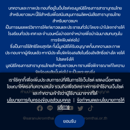
บทความและภาพประกอบที่อยู่ในเว็บไซต์ของมูลนิธิโครงการสารานุกรมไทย
สำหรับเยาวชนฯ นี้ใช้สำหรับเพื่อสนับสนุนการผลิตหนังสือสารานุกรมไทย
สำหรับเยาวชนฯ
เป็นการเผยแพร่วิชาการให้แก่เยาวชนและประชาชนทั่วไป โดยจะนำไปแจกจ่ายให้
โรงเรียนทั่วประเทศ และจำนวนหนึ่งนำออกจำหน่ายเพื่อนำเงินมาสมทบทุนใน
การจัดพิมพ์ต่อไป
ซึ่งเป็นการใช้สิทธิโดยสุจริต ทั้งนี้มูลนิธิได้รับอนุญาตทั้งบทความและภาพ
ประกอบจากผู้เขียนแล้ว หากมีประเด็นขัดข้องสงสัยในเรื่องลิขสิทธิ์อย่างใด ขอได้
โปรดแจ้งให้
มูลนิธิโครงการสารานุกรมไทยสำหรับเยาวชนฯ ทราบเพื่อพิจารณาแก้ไขความ
ขัดข้องสงสัยนั้นต่อไป จะเป็นพระคุณยิ่ง
เราใช้คุกกี้เพื่อเพิ่มประสบการณ์ที่ดีในการใช้เว็บไซต์ แสดงเนื้อหาและ
ลิขสิทธิ์เป็นของมูลนิธิโครงการสารานุกรมไทยสำหรับเยาวชนฯ
โฆษณาให้ตรงกับความสนใจ รวมถึงเพื่อวิเคราะห์การเข้าใช้งานเว็บไซต์
ห้ามนำข้อความและรูปภาพไปเผยแพร่โดยไม่ได้รับอนุญาต
และทำความเข้าใจว่าผู้ใช้งานมาจากที่ใด๋
นโยบายการคุ้มครองข้อมูลส่วนบุคคล
|
ข้อกำหนดและนโยบายการให้
บริการ
@saranukromthai
|
www.saranukromthai.or.th
ยอมรับ