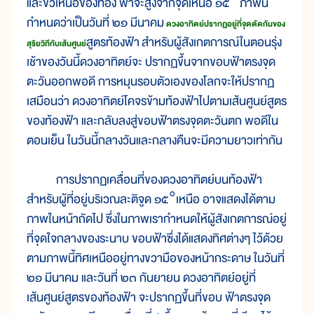
และขั้วเหนือของท้อง ฟ้าจะสูงจากจุดเหนือ ๑๕° ภาพนี้
กำหนดว่าเป็นวันที่ ๒๑ มีนาคม
ดวงอาทิตย์ปรากฏอยู่ที่จุดตัดกันของ
สูตรท้องฟ้า สำหรับผู้สังเกตการณ์ในตอนรุ่ง
สุริยวิถีกับเส้นศูนย์
เช้าของวันนี้ดวงอาทิตย์จะ ปรากฏขึ้นจากขอบฟ้าตรงจุด
ตะวันออกพอดี การหมุนรอบตัวเองของโลกจะให้ปรากฏ
เสมือนว่า ดวงอาทิตย์โคจรข้ามท้องฟ้าไปตามเส้นศูนย์สูตร
ของท้องฟ้า และกลับลงสู่ขอบฟ้าตรงจุดตะวันตก พอดีใน
ตอนเย็น ในวันนี้กลางวันและกลางคืนจะมีความยาวเท่ากัน
การปรากฏเคลื่อนที่ของดวงอาทิตย์บนท้องฟ้า
สำหรับผู้ที่อยู่บริเวณละติจูด ๑๕°เหนือ อาจแสดงได้ตาม
ภาพในหน้าถัดไป ซึ่งในภาพเรากำหนดให้ผู้สังเกตการณ์อยู่
ที่จุดใจกลางของระนาบ ขอบฟ้าซึ่งได้แสดงทิศต่างๆ ไว้ด้วย
ตามภาพนี้ทิศเหนืออยู่ทางขวามือของหน้ากระดาษ ในวันที่
๒๑ มีนาคม และวันที่ ๒๓ กันยายน ดวงอาทิตย์อยู่ที่
เส้นศูนย์สูตรของท้องฟ้า จะปรากฏขึ้นที่ขอบ ฟ้าตรงจุด