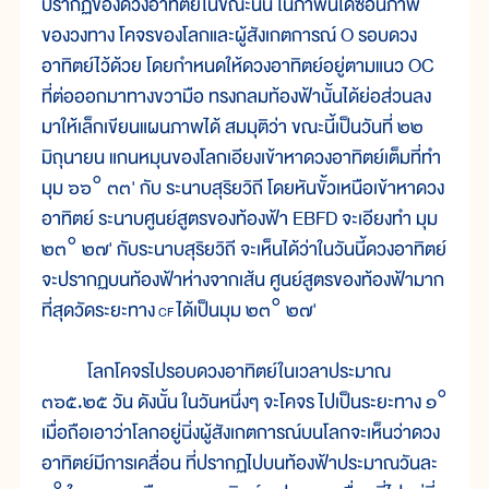
ปรากฏของดวงอาทิตย์ในขณะนั้น ในภาพนี้ได้ซ้อนภาพ
ของวงทาง โคจรของโลกและผู้สังเกตการณ์ O รอบดวง
อาทิตย์ไว้ด้วย โดยกำหนดให้ดวงอาทิตย์อยู่ตามแนว OC
ที่ต่อออกมาทางขวามือ ทรงกลมท้องฟ้านั้นได้ย่อส่วนลง
มาให้เล็กเขียนแผนภาพได้ สมมุติว่า ขณะนี้เป็นวันที่ ๒๒
มิถุนายน แกนหมุนของโลกเอียงเข้าหาดวงอาทิตย์เต็มที่ทำ
มุม ๖๖° ๓๓' กับ ระนาบสุริยวิถี โดยหันขั้วเหนือเข้าหาดวง
อาทิตย์ ระนาบศูนย์สูตรของท้องฟ้า EBFD จะเอียงทำ มุม
๒๓° ๒๗' กับระนาบสุริยวิถี จะเห็นได้ว่าในวันนี้ดวงอาทิตย์
จะปรากฏบนท้องฟ้าห่างจากเส้น ศูนย์สูตรของท้องฟ้ามาก
ที่สุดวัดระยะทาง
ได้เป็นมุม ๒๓° ๒๗'
CF
โลกโคจรไปรอบดวงอาทิตย์ในเวลาประมาณ
๓๖๕.๒๕ วัน ดังนั้น ในวันหนึ่งๆ จะโคจร ไปเป็นระยะทาง ๑°
เมื่อถือเอาว่าโลกอยู่นิ่งผู้สังเกตการณ์บนโลกจะเห็นว่าดวง
อาทิตย์มีการเคลื่อน ที่ปรากฏไปบนท้องฟ้าประมาณวันละ