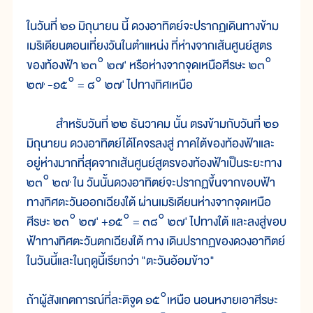
ในวันที่ ๒๑ มิถุนายน นี้ ดวงอาทิตย์จะปรากฏเดินทางข้าม
เมริเดียนตอนเที่ยงวันในตำแหน่ง ที่ห่างจากเส้นศูนย์สูตร
ของท้องฟ้า ๒๓° ๒๗' หรือห่างจากจุดเหนือศีรษะ ๒๓°
๒๗
-๑๕° = ๘° ๒๗' ไปทางทิศเหนือ
'
สำหรับวันที่ ๒๒ ธันวาคม นั้น ตรงข้ามกับวันที่ ๒๑
มิถุนายน ดวงอาทิตย์ได้โคจรลงสู่ ภาคใต้ของท้องฟ้าและ
อยู่ห่างมากที่สุดจากเส้นศูนย์สูตรของท้องฟ้าเป็นระยะทาง
๒๓° ๒๗
ใน วันนั้นดวงอาทิตย์จะปรากฏขึ้นจากขอบฟ้า
'
ทางทิศตะวันออกเฉียงใต้ ผ่านเมริเดียนห่างจากจุดเหนือ
ศีรษะ ๒๓° ๒๗' +๑๕° = ๓๘° ๒๗' ไปทางใต้ และลงสู่ขอบ
ฟ้าทางทิศตะวันตกเฉียงใต้ ทาง เดินปรากฏของดวงอาทิตย์
ในวันนี้และในฤดูนี้เรียกว่า "ตะวันอ้อมข้าว"
ถ้าผู้สังเกตการณ์ที่ละติจูด ๑๕°เหนือ นอนหงายเอาศีรษะ