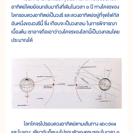
อาทิตย์โดยย้อนกลับมาถึงที่เดิมในเวลา ๑ ปี ทางโคจรของ
โลกรอบดวงอาทิตย์เป็นวงรี และดวงอาทิตย์อยู่ที่จุดโฟกัส
อันหนึ่งของวงรีนี้ ซึ่ง เกือบจะเป็นวงกลม ในการพิจารณา
เบื้องต้น เราอาจถือเอาว่าวงโคจรของโลกนี้เป็นวงกลมโดย
ประมาณได้
โลกโคจรไปรอบดวงอาทิตย์ตามเส้นทาง abcdea
และในขณะ เดียวกันก็หมุนไปรอบตัวเองครบรอบในเวลา ๑