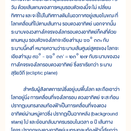
วัน ด้วยเส้นแกนของการหมุนรอบตัวเองนี้จะไม่ เปลี่ยน
ทิศทาง และจะชี้ไปในทิศทางเดิมในอวกาศอยู่เสมอในขณะที่
โลกเคลื่อนที่ไปตามเส้นทาง รอบดวงอาทิตย์ นอกจากนั้น
ระนาบของวงทางโคจรของโลกรอบดวงอาทิตย์ก็คงที่ด้วย
แกนหมุน รอบตัวของโลกจะเอียงทำมุม ๖๖° ๓๓
กับ
ข
ระนาบนี้คงที่ หมายความว่าระนาบเส้นศูนย์สูตรของ โลกจะ
เอียงทำมุม ๙๐° - ๖๖° ๓๓' = ๒๓° ๒๗
กับระนาบของวง
'
ทางโคจรของโลกรอบดวงอาทิตย์ ซึ่งเราเรียกว่า ระนาบ
สุริยวิถี (ecliptic plane)
สำหรับผู้สังเกตการณ์ซึ่งอยู่บนพื้นโลก และถือเอาว่า
โลกอยู่นิ่ง การเคลื่อนที่ของโลกรอบ ดวงอาทิตย์ จะสะท้อน
ปรากฏบนทรงกลมท้องฟ้าเป็นการเคลื่อนที่ของดวง
อาทิตย์ผ่านหมู่ดาวซึ่ง ปรากฏเป็นฉากหลัง (background
stars) ไป และย้อนกลับมาครบรอบในเวลา ๑ ปี เส้นทาง
โคจร ปรากฏของดวงอาทิตย์บนทรงกลมท้องฟ้านี้เรียกว่า