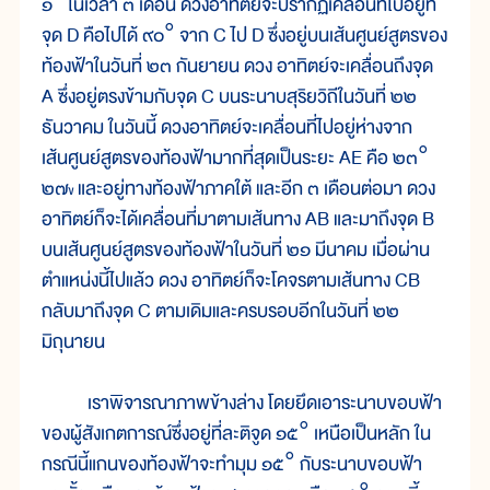
๑° ในเวลา ๓ เดือน ดวงอาทิตย์จะปรากฏเคลื่อนที่ไปอยู่ที่
จุด D คือไปได้ ๙๐° จาก C ไป D ซึ่งอยู่บนเส้นศูนย์สูตรของ
ท้องฟ้าในวันที่ ๒๓ กันยายน ดวง อาทิตย์จะเคลื่อนถึงจุด
A ซึ่งอยู่ตรงข้ามกับจุด C บนระนาบสุริยวิถีในวันที่ ๒๒
ธันวาคม ในวันนี้ ดวงอาทิตย์จะเคลื่อนที่ไปอยู่ห่างจาก
เส้นศูนย์สูตรของท้องฟ้ามากที่สุดเป็นระยะ AE คือ ๒๓°
๒๗
และอยู่ทางท้องฟ้าภาคใต้ และอีก ๓ เดือนต่อมา ดวง
ข
อาทิตย์ก็จะได้เคลื่อนที่มาตามเส้นทาง AB และมาถึงจุด B
บนเส้นศูนย์สูตรของท้องฟ้าในวันที่ ๒๑ มีนาคม เมื่อผ่าน
ตำแหน่งนี้ไปแล้ว ดวง อาทิตย์ก็จะโคจรตามเส้นทาง CB
กลับมาถึงจุด C ตามเดิมและครบรอบอีกในวันที่ ๒๒
มิถุนายน
เราพิจารณาภาพข้างล่าง โดยยึดเอาระนาบขอบฟ้า
ของผู้สังเกตการณ์ซึ่งอยู่ที่ละติจูด ๑๕° เหนือเป็นหลัก ใน
กรณีนี้แกนของท้องฟ้าจะทำมุม ๑๕° กับระนาบขอบฟ้า