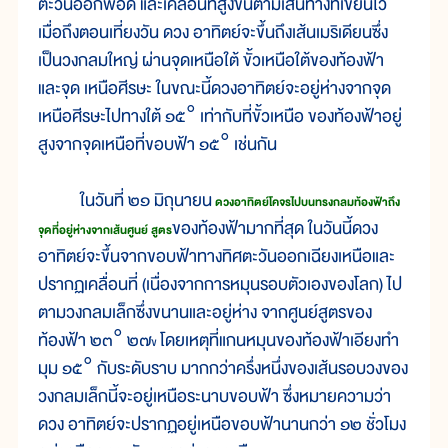
ตะวันออกพอดี และเคลื่อนที่สูงขึ้นตามเส้นทางที่เขียนไว้
เมื่อถึงตอนเที่ยงวัน ดวง อาทิตย์จะขึ้นถึงเส้นเมริเดียนซึ่ง
เป็นวงกลมใหญ่ ผ่านจุดเหนือใต้ ขั้วเหนือใต้ของท้องฟ้า
และจุด เหนือศีรษะ ในขณะนี้ดวงอาทิตย์จะอยู่ห่างจากจุด
เหนือศีรษะไปทางใต้ ๑๕° เท่ากับที่ขั้วเหนือ ของท้องฟ้าอยู่
สูงจากจุดเหนือที่ขอบฟ้า ๑๕° เช่นกัน
ในวันที่ ๒๑ มิถุนายน
ดวงอาทิตย์โคจรไปบนทรงกลมท้องฟ้าถึง
ของท้องฟ้ามากที่สุด ในวันนี้ดวง
จุดที่อยู่ห่างจากเส้นศูนย์ สูตร
อาทิตย์จะขึ้นจากขอบฟ้าทางทิศตะวันออกเฉียงเหนือและ
ปรากฏเคลื่อนที่ (เนื่องจากการหมุนรอบตัวเองของโลก) ไป
ตามวงกลมเล็กซึ่งขนานและอยู่ห่าง จากศูนย์สูตรของ
ท้องฟ้า ๒๓° ๒๗
โดยเหตุที่แกนหมุนของท้องฟ้าเอียงทำ
ข
มุม ๑๕° กับระดับราบ มากกว่าครึ่งหนึ่งของเส้นรอบวงของ
วงกลมเล็กนี้จะอยู่เหนือระนาบขอบฟ้า ซึ่งหมายความว่า
ดวง อาทิตย์จะปรากฏอยู่เหนือขอบฟ้านานกว่า ๑๒ ชั่วโมง