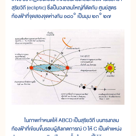
สุริยวิถี (ecliptic) ซึ่งเป็นวงกลมใหญ่ที่ตัดกับ ศูนย์สูตร
ท้องฟ้าที่จุดสองจุดห่างกัน ๑๘๐° เป็นมุม ๒๓° ๒๗
'
ในภาพกำหนดให้ ABCD เป็นสุริยวิถี บนทรงกลม
ท้องฟ้าที่เขียนขึ้นรอบผู้สังเกตการณ์ O ให้ C เป็นตำแหน่ง