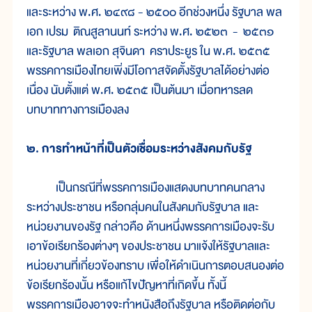
และระหว่าง พ.ศ. ๒๔๙๘ - ๒๕๐๐ อีกช่วงหนึ่ง รัฐบาล พล
เอก เปรม ติณสูลานนท์ ระหว่าง พ.ศ. ๒๕๒๓ - ๒๕๓๑
และรัฐบาล พลเอก สุจินดา คราประยูร ใน พ.ศ. ๒๕๓๕
พรรคการเมืองไทยเพิ่งมีโอกาสจัดตั้งรัฐบาลได้อย่างต่อ
เนื่อง นับตั้งแต่ พ.ศ. ๒๕๓๕ เป็นต้นมา เมื่อทหารลด
บทบาททางการเมืองลง
๒. การทำหน้าที่เป็นตัวเชื่อมระหว่างสังคมกับรัฐ
เป็นกรณีที่พรรคการเมืองแสดงบทบาทคนกลาง
ระหว่างประชาชน หรือกลุ่มคนในสังคมกับรัฐบาล และ
หน่วยงานของรัฐ กล่าวคือ ด้านหนึ่งพรรคการเมืองจะรับ
เอาข้อเรียกร้องต่างๆ ของประชาชน มาแจ้งให้รัฐบาลและ
หน่วยงานที่เกี่ยวข้องทราบ เพื่อให้ดำเนินการตอบสนองต่อ
ข้อเรียกร้องนั้น หรือแก้ไขปัญหาที่เกิดขึ้น ทั้งนี้
พรรคการเมืองอาจจะทำหนังสือถึงรัฐบาล หรือติดต่อกับ