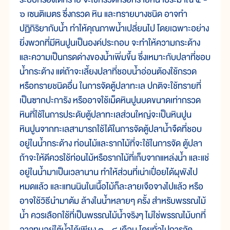
๖ เซนติเมตร ซึ่งกรวด หิน และทรายบางชนิด อาจทำ
ปฏิกิริยากับน้ำ ทำให้คุณภาพน้ำเปลี่ยนไป โดยเฉพาะอย่าง
ยิ่งพวกที่มีหินปูนเป็นองค์ประกอบ จะทำให้ความกระด้าง
และความเป็นกรดด่างของน้ำเพิ่มขึ้น ซึ่งเหมาะกับปลาที่ชอบ
น้ำกระด้าง แต่ถ้าจะเลี้ยงปลาที่ชอบน้ำอ่อนต้องใช้กรวด
หรือทรายชนิดอื่น ในการจัดตู้ปลาทะเล ปกติจะใช้ทรายที่
เป็นซากปะการัง หรืออาจใช้เม็ดหินปูนบดขนาดเท่ากรวด
หินที่ใช้ในการประดับตู้ปลาทะเลส่วนใหญ่จะเป็นหินปูน
หินปูนจากทะเลสามารถใช้ได้ในการจัดตู้ปลาน้ำจืดที่ชอบ
อยู่ในน้ำกระด้าง ท่อนไม้และรากไม้ที่จะใช้ในการจัด ตู้ปลา
ถ้าจะให้ดีควรใช้ท่อนไม้หรือรากไม้ที่เก็บจากแหล่งน้ำ และแช่
อยู่ในน้ำมาเป็นเวลานาน ทำให้ส่วนที่เน่าเปื่อยได้ผุพังไป
หมดแล้ว และแทนนินในเนื้อไม้ก็ละลายเจือจางไปแล้ว หรือ
อาจใช้วิธีนำมาต้ม ล้างในน้ำหลายๆ ครั้ง สำหรับพรรณไม้
น้ำ ควรเลือกใช้ที่เป็นพรรณไม้น้ำจริงๆ ไม่ใช่พรรณไม้บกที่
อาจทนอยู่ใต้น้ำได้เพียง ๓ - ๔ เดือน โดยทั่วไปการจัด