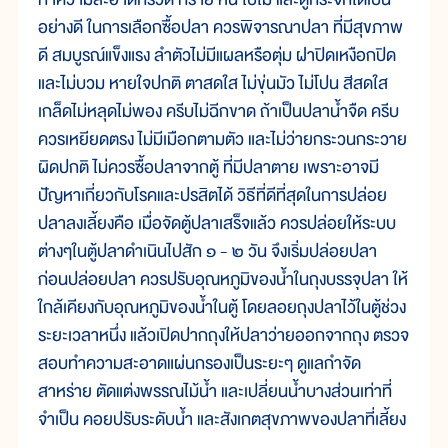
อย่างดี ในการเลือกซื้อปลา ควรพิจารณาปลา ที่มีสุขภาพ
ดี สมบูรณ์แข็งแรง ลำตัวไม่มีแผลหรือตุ่ม ฝาปิดเหงือกปิด
และไม่บวม หายใจปกติ ตาสดใส ไม่ขุ่นมัว ไม่โปน สีสดใส
เกล็ดไม่หลุดไม่พอง ครีบไม่ฉีกขาด ถ้าเป็นปลาน้ำจืด ครีบ
ควรเหยียดตรง ไม่มีเมือกตามตัว และไม่ว่ายกระวนกระวาย
ผิดปกติ ไม่ควรซื้อปลาจากตู้ ที่มีปลาตาย เพราะอาจมี
ปัญหาเกี่ยวกับโรคและปรสิตได้ วิธีที่ดีที่สุดในการปล่อย
ปลาลงเลี้ยงคือ เมื่อจัดตู้ปลาเสร็จแล้ว ควรปล่อยให้ระบบ
ต่างๆในตู้ปลาดำเนินไปสัก ๑ - ๒ วัน จึงเริ่มปล่อยปลา
ก่อนปล่อยปลา ควรปรับอุณหภูมิของน้ำในถุงบรรจุปลา ให้
ใกล้เคียงกับอุณหภูมิของน้ำในตู้ โดยลอยถุงปลาไว้ในตู้ช่วง
ระยะเวลาหนึ่ง แล้วเปิดปากถุงให้ปลาว่ายออกจากถุง ตรวจ
สอบทำความสะอาดแผ่นกรองเป็นระยะๆ ดูแลกำจัด
สาหร่าย ตัดแต่งพรรณไม้น้ำ และเปลี่ยนน้ำบางส่วนเท่าที่
จำเป็น คอยปรับระดับน้ำ และสังเกตสุขภาพของปลาที่เลี้ยง