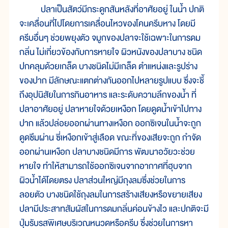
ปลาเป็นสัตว์มีกระดูกสันหลังที่อาศัยอยู่ ในน้ำ ปกติ
จะเคลื่อนที่ไปโดยการเคลื่อนไหวของโคนครีบหาง โดยมี
ครีบอื่นๆ ช่วยพยุงตัว จมูกของปลาจะใช้เฉพาะในการดม
กลิ่น ไม่เกี่ยวข้องกับการหายใจ ผิวหนังของปลาบาง ชนิด
ปกคลุมด้วยเกล็ด บางชนิดไม่มีเกล็ด ตำแหน่งและรูปร่าง
ของปาก มีลักษณะแตกต่างกันออกไปหลายรูปแบบ ซึ่งจะชี้
ถึงอุปนิสัยในการกินอาหาร และระดับความลึกของน้ำ ที่
ปลาอาศัยอยู่ ปลาหายใจด้วยเหงือก โดยดูดน้ำเข้าไปทาง
ปาก แล้วปล่อยออกผ่านทางเหงือก ออกซิเจนในน้ำจะถูก
ดูดซึมผ่าน ซี่เหงือกเข้าสู่เลือด ขณะที่ของเสียจะถูก กำจัด
ออกผ่านเหงือก ปลาบางชนิดมีการ พัฒนาอวัยวะช่วย
หายใจ ทำให้สามารถใช้ออกซิเจนจากอากาศที่ฮุบจาก
ผิวน้ำได้โดยตรง ปลาส่วนใหญ่มีถุงลมซึ่งช่วยในการ
ลอยตัว บางชนิดใช้ถุงลมในการสร้างเสียงหรือขยายเสียง
ปลามีประสาทสัมผัสในการดมกลิ่นค่อนข้างไว และปกติจะมี
ปุ่มรับรสพิเศษบริเวณหนวดหรือครีบ ซึ่งช่วยในการหา