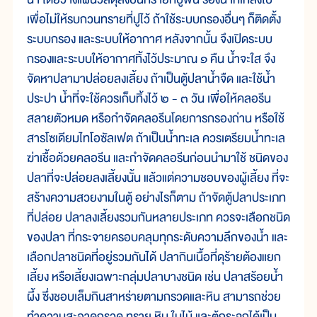
เพื่อไม่ให้รบกวนทรายที่ปูไว้ ถ้าใช้ระบบกรองอื่นๆ ก็ติดตั้ง
ระบบกรอง และระบบให้อากาศ หลังจากนั้น จึงเปิดระบบ
กรองและระบบให้อากาศทิ้งไว้ประมาณ ๑ คืน น้ำจะใส จึง
จัดหาปลามาปล่อยลงเลี้ยง ถ้าเป็นตู้ปลาน้ำจืด และใช้น้ำ
ประปา น้ำที่จะใช้ควรเก็บทิ้งไว้ ๒ - ๓ วัน เพื่อให้คลอรีน
สลายตัวหมด หรือกำจัดคลอรีนโดยการกรองถ่าน หรือใช้
สารโซเดียมไทโอซัลเฟต ถ้าเป็นน้ำทะเล ควรเตรียมน้ำทะเล
ฆ่าเชื้อด้วยคลอรีน และกำจัดคลอรีนก่อนนำมาใช้ ชนิดของ
ปลาที่จะปล่อยลงเลี้ยงนั้น แล้วแต่ความชอบของผู้เลี้ยง ที่จะ
สร้างความสวยงามในตู้ อย่างไรก็ตาม ถ้าจัดตู้ปลาประเภท
ที่ปล่อย ปลาลงเลี้ยงรวมกันหลายประเภท ควรจะเลือกชนิด
ของปลา ที่กระจายครอบคลุมทุกระดับความลึกของน้ำ และ
เลือกปลาชนิดที่อยู่รวมกันได้ ปลากินเนื้อที่ดุร้ายต้องแยก
เลี้ยง หรือเลี้ยงเฉพาะกลุ่มปลาบางชนิด เช่น ปลาสร้อยน้ำ
ผึ้ง ซึ่งชอบเล็มกินสาหร่ายตามกรวดและหิน สามารถช่วย
ทำความสะอาดกรวด ทราย หิน ใบไม้ และตู้กระจกได้เป็น