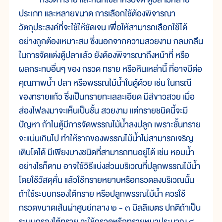
ประเภท และหลายขนาด การเลือกใช้ต้องพิจารณา
วัตถุประสงค์ที่จะใช้ให้ชัดเจน เพื่อให้สามารถเลือกใช้ได้
อย่างถูกต้องเหมาะสม ซึ่งนอกจากความสวยงาม กลมกลืน
ในการจัดแต่งตู้ปลาแล้ว ยังต้องพิจารณาถึงหน้าที่ หรือ
ผลกระทบอื่นๆ ของ กรวด ทราย หรือหินเหล่านี้ ที่อาจมีต่อ
คุณภาพน้ำ ปลา หรือพรรณไม้น้ำในตู้ด้วย เช่น ในกรณี
ของทรายแก้ว ซึ่งเป็นทรายทะเลละเอียด มีสีขาวสวย เมื่อ
ส่องไฟลงมาจะเห็นเป็นชั้น สวยงาม แต่ทรายชนิดนี้จะมี
ปัญหา ถ้าในตู้มีการจัดพรรณไม้น้ำลงปลูก เพราะชั้นทราย
จะแน่นเกินไป ทำให้รากของพรรณไม้น้ำไม่สามารถเจริญ
เติบโตได้ มีเพียงบางชนิดที่สามารถทนอยู่ได้ เช่น หอมน้ำ
อย่างไรก็ตาม อาจใช้วิธีแบ่งส่วนบริเวณที่ปลูกพรรณไม้น้ำ
โดยใช้วัสดุคั่น แล้วใช้ทรายหยาบหรือกรวดลงบริเวณนั้น
ถ้าใช้ระบบกรองใต้ทราย หรือปลูกพรรณไม้น้ำ ควรใช้
กรวดขนาดเส้นผ่าศูนย์กลาง ๒ - ๓ มิลลิเมตร ปกติถ้าเป็น
ระบบกรองใต้ทราย จะใช้กรวดหรือทรายหนาประมาณ ๔ -