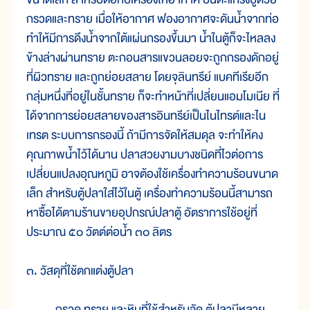
กรวดและทราย เมื่อให้อากาศ ฟองอากาศจะดันน้ำจากท่อ
ทำให้มีการดึงน้ำจากใต้แผ่นกรองขึ้นมา น้ำในตู้ก็จะไหลลง
ข้างล่างผ่านทราย ตะกอนสารแขวนลอยจะถูกกรองดักอยู่
ที่ผิวทราย และถูกย่อยสลาย โดยจุลินทรีย์ แบคทีเรียอีก
กลุ่มหนึ่งที่อยู่ในชั้นทราย ก็จะทำหน้าที่เปลี่ยนแอมโมเนีย ที่
ได้จากการย่อยสลายของสารอินทรีย์เป็นไนไทรต์และไน
เทรต ระบบการกรองนี้ ถ้ามีการจัดให้สมดุล จะทำให้คง
คุณภาพน้ำไว้ได้นาน ปลาสวยงามบางชนิดที่ไวต่อการ
เปลี่ยนแปลงอุณหภูมิ อาจต้องใช้เครื่องทำความร้อนขนาด
เล็ก สำหรับตู้ปลาใส่ไว้ในตู้ เครื่องทำความร้อนนี้สามารถ
หาซื้อได้ตามร้านขายอุปกรณ์ปลาตู้ อัตราการใช้อยู่ที่
ประมาณ ๕๐ วัตต์ต่อน้ำ ๓๐ ลิตร
๓. วัสดุที่ใช้ตกแต่งตู้ปลา
กรวด ทราย และหินที่ใช้สำหรับจัด ตู้ปลามีหลาย