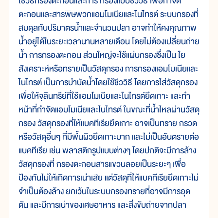
ใช้วิธีกรองตะกอนและการ กรองแบบชีววิธี เพื่อกำจัด
ตะกอนและสารพิษพวกแอมโมเนียและไนไทรต์ ระบบกรองที่
สมดุลกับปริมาตรน้ำและจำนวนปลา อาจทำให้คงคุณภาพ
น้ำอยู่ได้ในระยะเวลานานหลายเดือน โดยไม่ต้องเปลี่ยนถ่าย
น้ำ การกรองตะกอน ส่วนใหญ่จะใช้แผ่นกรองซึ่งเป็น ใย
สังเคราะห์หรือทรายเป็นวัสดุกรอง การกรองแอมโมเนียและ
ไนไทรต์ เป็นการบำบัดน้ำโดยใช้ชีววิธี โดยการใส่วัสดุกรอง
เพื่อให้จุลินทรีย์ที่ใช้แอมโมเนียและไนไทรต์ยึดเกาะ และทำ
หน้าที่กำจัดแอมโมเนียและไนไทรต์ ในขณะที่น้ำไหลผ่านวัสดุ
กรอง วัสดุกรองที่ให้แบคทีเรียยึดเกาะ อาจเป็นทราย กรวด
หรือวัสดุอื่นๆ ที่มีพื้นผิวยึดเกาะมาก และไม่เป็นอันตรายต่อ
แบคทีเรีย เช่น พลาสติกรูปแบบต่างๆ โดยปกติจะมีการล้าง
วัสดุกรองที่ กรองตะกอนสารแขวนลอยเป็นระยะๆ เพื่อ
ป้องกันไม่ให้เกิดการเน่าเสีย แต่วัสดุที่ให้แบคทีเรียยึดเกาะไม่
จำเป็นต้องล้าง ยกเว้นในระบบกรองทรายที่อาจมีการอุด
ตัน และมีการเน่าของเศษอาหาร และสิ่งขับถ่ายจากปลา