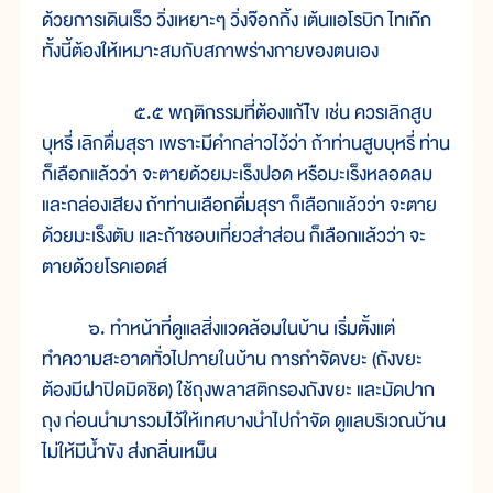
ด้วยการเดินเร็ว วิ่งเหยาะๆ วิ่งจ๊อกกิ้ง เต้นแอโรบิก ไทเก๊ก
ทั้งนี้ต้องให้เหมาะสมกับสภาพร่างกายของตนเอง
๕.๕ พฤติกรรมที่ต้องแก้ไข เช่น ควรเลิกสูบ
บุหรี่ เลิกดื่มสุรา เพราะมีคำกล่าวไว้ว่า ถ้าท่านสูบบุหรี่ ท่าน
ก็เลือกแล้วว่า จะตายด้วยมะเร็งปอด หรือมะเร็งหลอดลม
และกล่องเสียง ถ้าท่านเลือกดื่มสุรา ก็เลือกแล้วว่า จะตาย
ด้วยมะเร็งตับ และถ้าชอบเที่ยวสำส่อน ก็เลือกแล้วว่า จะ
ตายด้วยโรคเอดส์
๖. ทำหน้าที่ดูแลสิ่งแวดล้อมในบ้าน เริ่มตั้งแต่
ทำความสะอาดทั่วไปภายในบ้าน การกำจัดขยะ (ถังขยะ
ต้องมีฝาปิดมิดชิด) ใช้ถุงพลาสติกรองถังขยะ และมัดปาก
ถุง ก่อนนำมารวมไว้ให้เทศบางนำไปกำจัด ดูแลบริเวณบ้าน
ไม่ให้มีน้ำขัง ส่งกลิ่นเหม็น