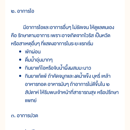
๒. อาการไอ
มีอาการไอและอาการอื่นๆ ไม่ชัดเจน ให้ดูแลตนเอง
คือ รักษาตามอาการ เพราะอาจเกิดจากไวรัส เป็นหวัด
หรือสาเหตุอื่นๆ ที่แสดงอาการในระยะแรกเริ่ม
พักผ่อน
ดื่มน้ำอุ่นมากๆ
กินยาแก้ไอหรือจิบน้ำผึ้งผสมมะนาว
กินยาแก้แพ้ ถ้าคัดจมูกและงดน้ำแข็ง บุหรี่ เหล้า
อาหารทอด อาหารมันๆ ถ้าอาการไม่ดีขึ้นใน ๒
สัปดาห์ ให้รีบพบเจ้าหน้าที่สาธารณสุข หรือปรึกษา
แพทย์
๓. อาการปวด