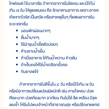
ไทฟอยด์ ไข้มาลาเรีย ถ้าหากอาการไม่ชัดเจน และมีไข้ไม่
เกิน ๗ วัน ให้ดูแลตนเอง คือ รักษาตามอาการ เพราะอาจจะ
เกิดจากไวรัส เป็นหวัด หรือสาเหตุอื่นๆ ที่แสดงอาการใน
ระยะแรกเริ่ม
นอนพักผ่อนมากๆ
ดื่มน้ำมากๆ
ใช้ผ้าชุบน้ำเช็ดตัวบ่อยๆ
ห้ามอาบน้ำเย็น
ถ้าเบื่ออาหาร ให้กินน้ำหวาน ข้าวต้ม
ถ้าเจ็บคอให้ใช้น้ำเกลือกลั้วคอ
กินยาลดไข้
ถ้าหากอาการไม่ดีขึ้นใน ๔ วัน หรือมีไข้เกิน ๗ วัน
หรือมีอาการเปลี่ยนแปลงผิดปกติ เช่น หายใจหอบ ปวด
ศีรษะมาก ปวดท้องมาก อาเจียน กินไม่ได้ ซีด เหลือง มีจุด
แดงจ้ำ ให้รีบไปพบเจ้าหน้าที่สาธารณสุข หรือปรึกษาแพทย์