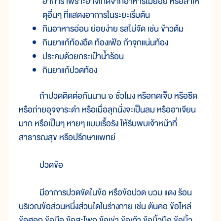
อาการ เพราะอาจเกิดจากอาหารไม่ย่อย หรือสาเห
ตุอื่นๆ ที่แสดงอาการในระยะเริ่มต้น
กินอาหารอ่อน ย่อยง่าย รสไม่จัด เช่น ข้าวต้ม
กินยาแก้ท้องอืด ท้องเฟ้อ ถ้าจุกแน่นท้อง
ประคบด้วยกระเป๋าน้ำร้อน
กินยาแก้ปวดท้อง
ถ้าปวดติดต่อกันนาน ๖ ชั่วโมง หรือกดเจ็บ หรือซีด
หรือถ่ายอุจจาระดำ หรือเมื่อลุกนั่งจะเป็นลม หรืออาเจียน
มาก หรือเป็นๆ หายๆ แบบเรื้อรัง ให้รีบพบเจ้าหน้าที่
สาธารณสุข หรือปรึกษาแพทย์
ปวดข้อ
มีอาการปวดขัดในข้อ หรือข้อปวด บวม แดง ร้อน
บริเวณข้อส่วนหนึ่งส่วนใดในร่างกาย เช่น ต้นคอ ข้อไหล่
ข้อศอก ข้อมือ ข้อสะโพก ข้อเข่า ข้อเท้า ข้อนิ้วมือ ข้อนิ้ว