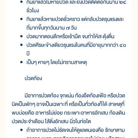
กินยาแล้วไม่หายปวด และยังปวดติดต่อกันนาน ๒๔
ชั่วโมง
กินยาแล้วหายปวดชั่วคราว แต่กลับปวดรุนแรงและ
ถี่มากขึ้นทุกวันนาน ๗ วัน
ปวดมากตอนดึกหรือเช้ามืด จนทำให้สะดุ้งตื่น
ปวดศีรษะข้างเดียวรุนแรงในคนที่มีอายุมากกว่า ๔๐
ปี
เป็นๆ หายๆ โดยไม่ทราบสาเหตุ
ปวดท้อง
มีอาการปวดท้อง จุกแน่น ท้องอืดท้องเฟ้อ หรือปวด
บิดเป็นพักๆ อาจเป็นเฉพาะที่ หรือเป็นทั่วท้องก็ได้ สาเหตุที่
พบบ่อยคือ อาหารไม่ย่อย กระเพาะอาหารอักเสบ ท้องเดิน
ปวดประจำเดือน ไส้ติ่งอักเสบ นิ่วในท่อไต
ถ้าอาการปวดไม่ชัดเจนให้ดูแลตนเองคือ รักษาตาม