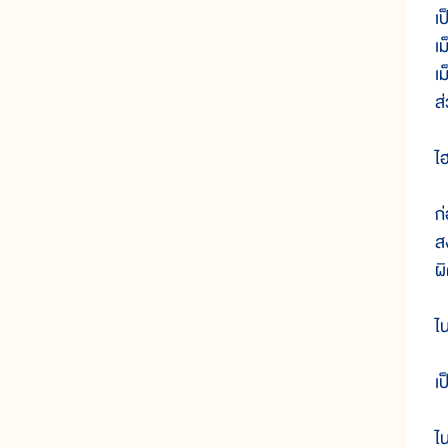
เ
เม
เ
ส
ไ
ก
ส
ผ
ไ
เ
ไ