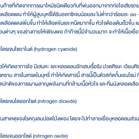
ป็นก๊าซที่เกิดจากการเผาไหม้ชนิดเดียวกับที่พ่นออกมาจากท่อไอเสียรถ
็ดเลือดแดง ทำให้ผู้สูบบุหรี่ได้รับออกซิเจนน้อยลง ไม่ต่ำกว่าร้อยละ ๑๐ -
ม็ดเลือดแดงเพิ่มขึ้น ทำให้เลือดข้นและหนืดมากขึ้น หัวใจต้องเต้นเร็วขึ้
่วนต่างๆ ของร่างกายให้เพียงพอ ถ้าก๊าซนี้มีจำนวนมาก จะทำให้เนื้อเยื
ฮโดรเจนไซยาไนด์ (hydrogen cyanide)
่อให้เกิดอาการไอ มีเสมหะ และหลอดลมอักเสบเรื้อรัง ปวดศีรษะ เวียนศีรษะ
งคราม สารไนเทรตในบุหรี่ ทำให้เกิดสารนี้ สารนี้เป็นตัวสกัดกั้นเอนไซม์
ิดปกติของการเผาผลาญพลังงานที่กล้ามเนื้อหัวใจ และที่ผนังหลอดเลื
นโตรเจนไดออกไซด์ (nitrogen dioxide)
ป็นสาเหตุของโรคถุงลมปอดโป่งพอง โดยจะไปทำลายเยื่อบุหลอดลมส่ว
นโตรเจนออกไซด์ (nitrogen oxide)