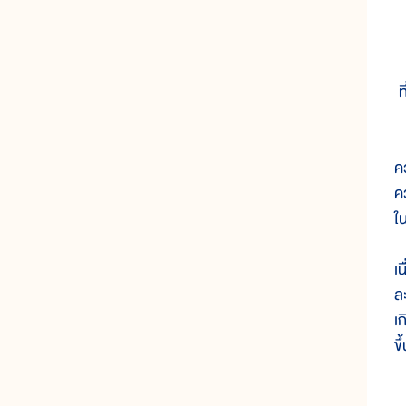
ท
ค
คว
ใ
เ
ล
เ
ข