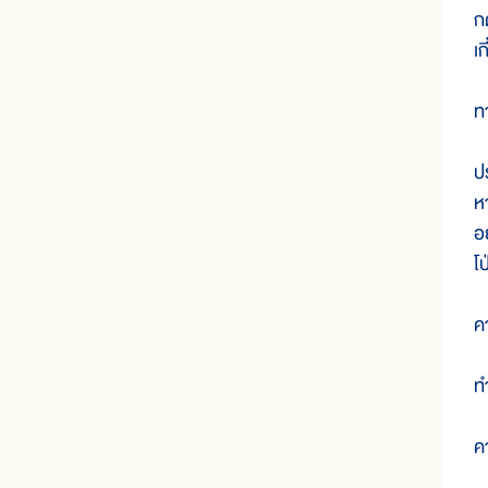
ก
เ
ท
ป
ห
อ
โ
ค
ท
ค