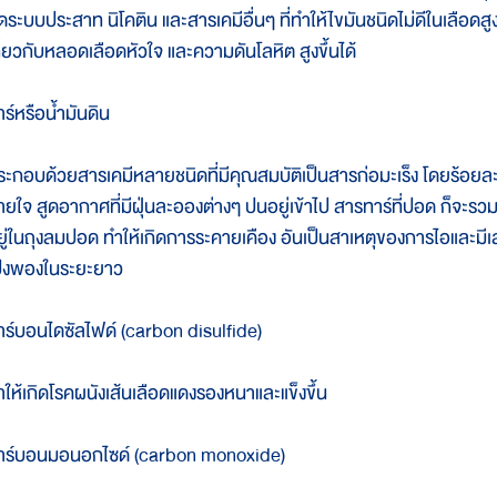
ดระบบประสาท นิโคติน และสารเคมีอื่นๆ ที่ทำให้ไขมันชนิดไม่ดีในเลือดสูง
กี่ยวกับหลอดเลือดหัวใจ และความดันโลหิต สูงขึ้นได้
าร์หรือน้ำมันดิน
ระกอบด้วยสารเคมีหลายชนิดที่มีคุณสมบัติเป็นสารก่อมะเร็ง โดยร้อยละ ๕๐
ายใจ สูดอากาศที่มีฝุ่นละอองต่างๆ ปนอยู่เข้าไป สารทาร์ที่ปอด ก็จะรวมต
ยู่ในถุงลมปอด ทำให้เกิดการระคายเคือง อันเป็นสาเหตุของการไอและมีเ
ป่งพองในระยะยาว
าร์บอนไดซัลไฟด์ (carbon disulfide)
ำให้เกิดโรคผนังเส้นเลือดแดงรองหนาและแข็งขึ้น
าร์บอนมอนอกไซด์ (carbon monoxide)