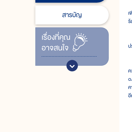
ใ
เ
สารบัญ
ร
เรื่ิองที่คุณ
ค
อาจสนใจ
ป
ค
ค
๐
ค
อ