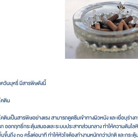
ควันบุหรี่ มีสารพิษดังนี้
โคติน
ิโคตินเป็นสารพิษอย่างแรง สามารถดูดซึมเข้าทางผิวหนัง และเยื่อบุร่างกา
รก ออกฤทธิ์กระตุ้นสมองและระบบประสาทส่วนกลาง ทำให้ความดันโลหิตสู
พิ่มขึ้นถึง ๓๐ ครั้งต่อนาที ทำให้หัวใจต้องทำงานหนักกว่าปกติ และกระตุ