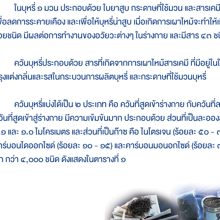
นบุหรี่ ๑ มวน ประกอบด้วย ใบยาสูบ กระดาษที่ใช้มวน และสารเคมีหลา
พื่อลดการระคายเคือง และเพื่อให้บุหรี่น่าสูบ เมื่อเกิดการเผาไหม้จะทำ
้อยชนิด มีผลต่อการทำงานของอวัยวะต่างๆ ในร่างกาย และมีสาร ๔๓ ชนิด
วันบุหรี่ประกอบด้วย สารที่เกิดจากการเผาไหม้สารเคมี ที่มีอยู่ในใ
รุงแต่งกลิ่นและรสในกระบวนการผลิตบุหรี่ และกระดาษที่ใช้มวนบุหรี่
วันบุหรี่แบ่งได้เป็น ๒ ประเภท คือ ควันที่สูดเข้าร่างกาย กับควันที่ล
วันที่สูดเข้าสู่ร่างกาย มีความเข้มข้นมาก ประกอบด้วย ส่วนที่เป็นละ
.๑ และ ๑.๐ ไมโครเมตร และส่วนที่เป็นก๊าซ คือ ไนโตรเจน (ร้อยละ ๕๐ -
าร์บอนไดออกไซด์ (ร้อยละ ๑๐ - ๑๕) และคาร์บอนมอนอกไซด์ (ร้อยละ ๓ - 
ีก กว่า ๔,๐๐๐ ชนิด ดังแสดงในตารางที่ ๑