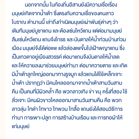
นอกจากนั้น ในท้องถิ่นอีสานยังมีความเชื่อเรื่อง
มนุษย์เกิดจากน้ำเต้า ซึ่งตรงกับความเชื่อของคนลาว
โบราณ ตำนานนี้ เล่าถึงกำเนิดมนุษย์เผ่าพันธุ์ต่างๆ ว่า
เดิมทีมนุษย์บูชาแถน และต้องเซ่นไหว้แถน แต่ต่อมามนุษย์
ลืมเซ่นไหว้แถน แถนจึงโกรธ และบันดาลให้น้ำท่วมบ้านท่วม
เมือง มนุษย์จึงได้ต่อแพ แล้วล่องแพขึ้นไปเฝ้าพญาแถน ซึ่ง
เป็นเทวดาอยู่เมืองสวรรค์ ต่อมาแถนจึงบันดาลให้น้ำลด
และให้ควายลงมาช่วยมนุษย์ทำนา ต่อมาควายตาย และเกิด
มีน้ำเต้าลูกใหญ่ออกมาทางรูจมูก แล้วแถนได้ใช้เหล็กเจาะ
น้ำเต้า ปรากฏว่า มีคนไหลออกมาจากน้ำเต้าสามวันสาม
คืน เป็นคนที่มีผิวคล้ำ คือ พวกลาวเทิง ข่า ขมุ ครั้งที่สอง ใช้
สิ่วเจาะ มีคนผิวขาวไหลออกมาสามวันสามคืน คือ พวก
ลาวลุ่ม ไทดำ ไทขาว ไทพวน ไทลื้อ แถนยังได้สอนวิธีการ
ทำนา การเพาะปลูก การสร้างบ้านเรือน และการทอผ้าให้
แก่มนุษย์