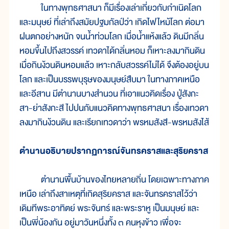
ในทางพุทธศาสนา ก็มีเรื่องเล่าเกี่ยวกับกำเนิดโลก
และมนุษย์ ที่เล่าถึงสมัยปฐมกัลป์ว่า เกิดไฟไหม้โลก ต่อมา
ฝนตกอย่างหนัก จนน้ำท่วมโลก เมื่อน้ำแห้งแล้ว ดินมีกลิ่น
หอมขึ้นไปถึงสวรรค์ เทวดาได้กลิ่นหอม ก็เหาะลงมากินดิน
เมื่อกินง้วนดินหอมแล้ว เหาะกลับสวรรค์ไม่ได้ จึงต้องอยู่บน
โลก และเป็นบรรพบุรุษของมนุษย์สืบมา ในทางภาคเหนือ
และอีสาน มีตำนานบางสำนวน ที่เอาแนวคิดเรื่อง ปู่สังกะ
สา-ย่าสังกะสี ไปปนกับแนวคิดทางพุทธศาสนา เรื่องเทวดา
ลงมากินง้วนดิน และเรียกเทวดาว่า พรหมสังสี-พรหมสังไส้
ตำนานอธิบายปรากฏการณ์จันทรคราสและสุริยคราส
ตำนานพื้นบ้านของไทยหลายถิ่น โดยเฉพาะทางภาค
เหนือ เล่าถึงสาเหตุที่เกิดสุริยคราส และจันทรคราสไว้ว่า
เดิมทีพระอาทิตย์ พระจันทร์ และพระราหู เป็นมนุษย์ และ
เป็นพี่น้องกัน อยู่มาวันหนึ่งทั้ง ๓ คนหุงข้าว เพื่อจะ