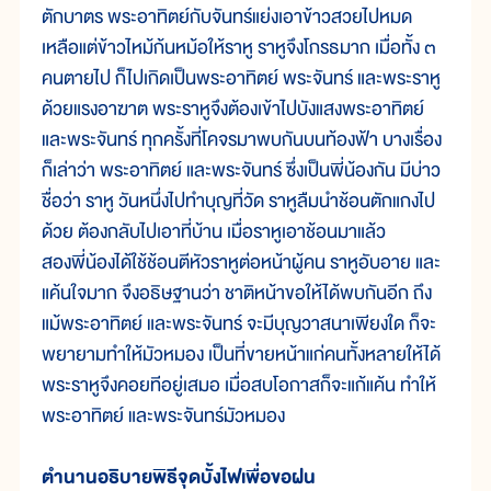
ตักบาตร พระอาทิตย์กับจันทร์แย่งเอาข้าวสวยไปหมด
เหลือแต่ข้าวไหม้ก้นหม้อให้ราหู ราหูจึงโกรธมาก เมื่อทั้ง ๓
คนตายไป ก็ไปเกิดเป็นพระอาทิตย์ พระจันทร์ และพระราหู
ด้วยแรงอาฆาต พระราหูจึงต้องเข้าไปบังแสงพระอาทิตย์
และพระจันทร์ ทุกครั้งที่โคจรมาพบกันบนท้องฟ้า บางเรื่อง
ก็เล่าว่า พระอาทิตย์ และพระจันทร์ ซึ่งเป็นพี่น้องกัน มีบ่าว
ชื่อว่า ราหู วันหนึ่งไปทำบุญที่วัด ราหูลืมนำช้อนตักแกงไป
ด้วย ต้องกลับไปเอาที่บ้าน เมื่อราหูเอาช้อนมาแล้ว
สองพี่น้องได้ใช้ช้อนตีหัวราหูต่อหน้าผู้คน ราหูอับอาย และ
แค้นใจมาก จึงอธิษฐานว่า ชาติหน้าขอให้ได้พบกันอีก ถึง
แม้พระอาทิตย์ และพระจันทร์ จะมีบุญวาสนาเพียงใด ก็จะ
พยายามทำให้มัวหมอง เป็นที่ขายหน้าแก่คนทั้งหลายให้ได้
พระราหูจึงคอยทีอยู่เสมอ เมื่อสบโอกาสก็จะแก้แค้น ทำให้
พระอาทิตย์ และพระจันทร์มัวหมอง
ตำนานอธิบายพิธีจุดบั้งไฟเพื่อขอฝน