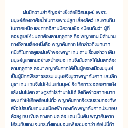
ฝนมีความสำคัญอย่างยิ่งต่อชีวิตมนุษย์ เพราะ
มนุษย์ต้องอาศัยน้ำในการเพาะปลูก เลี้ยงสัตว์ และอาบกิน
ในภาคเหนือ และภาคอีสานมีความเชื่อเหมือนกันว่า ผู้ที่
คอยดูแลให้ฝนตกต้องตามฤดูกาล คือ พญาแถน มีตำนาน
ทางอีสานเรื่องหนึ่งคือ พญาคันคาก ได้กล่าวถึงบทบาท
หนึ่งที่ในการดูแลฝนฟ้าของพญาแถน ตามเรื่องเล่าว่า เดิม
มนุษย์บูชาแถนอย่างสม่ำเสมอ แถนจึงบันดาลให้ฝนตกต้อง
ตามฤดูกาล ต่อมาพญาคันคากได้เป็นผู้ครองเมืองมนุษย์
เป็นผู้มีทศพิธราชธรรม มนุษย์จึงบูชาพญาคันคาก และเลิก
บูชาแถน แถนจึงไม่ให้ฝนแก่มนุษย์ จึงเกิดภาวะอดอยากแห้ง
แล้ง ฝนไม่ตก ราษฎรทำไร่ทำนาไม่ได้ จึงเกิดข้าวยากหมาก
แพง ทำให้เดือดร้อนไปทั่ว พญาคันคากจึงรวบรวมกองทัพ
เพื่อไปรบกับแถนบนเมืองฟ้า กองทัพพญาคันคากประกอบ
ด้วยงู กบ เขียด คางคก มด ต่อ แตน เป็นต้น พญาคันคาก
ได้รบกับแถน จนกระทั่งแถนยอมแพ้ และบอกว่า ต่อไปนี้ถ้า