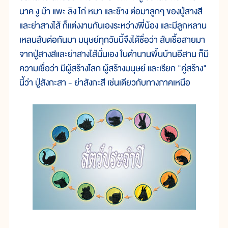
นาค งู ม้า แพะ ลิง ไก่ หมา และช้าง ต่อมาลูกๆ ของปู่สางสี
และย่าสางไส้ ก็แต่งงานกันเองระหว่างพี่น้อง และมีลูกหลาน
เหลนสืบต่อกันมา มนุษย์ทุกวันนี้จึงได้ชื่อว่า สืบเชื้อสายมา
จากปู่สางสีและย่าสางไส้นั่นเอง ในตำนานพื้นบ้านอีสาน ก็มี
ความเชื่อว่า มีผู้สร้างโลก ผู้สร้างมนุษย์ และเรียก "คู่สร้าง"
นี้ว่า ปู่สังกะสา - ย่าสังกะสี เช่นเดียวกับทางภาคเหนือ