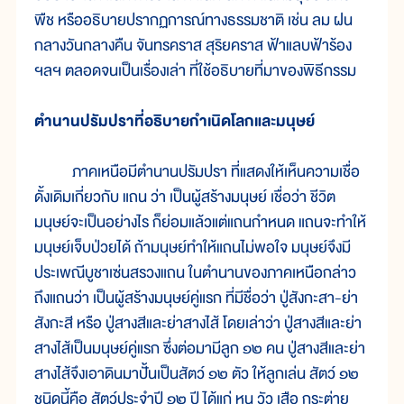
พืช หรืออธิบายปรากฏการณ์ทางธรรมชาติ เช่น ลม ฝน
กลางวันกลางคืน จันทรคราส สุริยคราส ฟ้าแลบฟ้าร้อง
ฯลฯ ตลอดจนเป็นเรื่องเล่า ที่ใช้อธิบายที่มาของพิธีกรรม
ตำนานปรัมปราที่อธิบายกำเนิดโลกและมนุษย์
ภาคเหนือมีตำนานปรัมปรา ที่แสดงให้เห็นความเชื่อ
ดั้งเดิมเกี่ยวกับ แถน ว่า เป็นผู้สร้างมนุษย์ เชื่อว่า ชีวิต
มนุษย์จะเป็นอย่างไร ก็ย่อมแล้วแต่แถนกำหนด แถนจะทำให้
มนุษย์เจ็บป่วยได้ ถ้ามนุษย์ทำให้แถนไม่พอใจ มนุษย์จึงมี
ประเพณีบูชาเซ่นสรวงแถน ในตำนานของภาคเหนือกล่าว
ถึงแถนว่า เป็นผู้สร้างมนุษย์คู่แรก ที่มีชื่อว่า ปู่สังกะสา-ย่า
สังกะสี หรือ ปู่สางสีและย่าสางไส้ โดยเล่าว่า ปู่สางสีและย่า
สางไส้เป็นมนุษย์คู่แรก ซึ่งต่อมามีลูก ๑๒ คน ปู่สางสีและย่า
สางไส้จึงเอาดินมาปั้นเป็นสัตว์ ๑๒ ตัว ให้ลูกเล่น สัตว์ ๑๒
ชนิดนี้คือ สัตว์ประจำปี ๑๒ ปี ได้แก่ หนู วัว เสือ กระต่าย