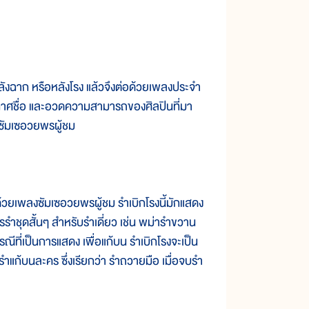
ลังฉาก หรือหลังโรง แล้วจึงต่อด้วยเพลงประจำ
ะกาศชื่อ และอวดความสามารถของศิลปินที่มา
ลงซัมเซอวยพรผู้ชม
ยเพลงซัมเซอวยพรผู้ชม รำเบิกโรงนี้มักแสดง
รรำชุดสั้นๆ สำหรับรำเดี่ยว เช่น พม่ารำขวาน
ณีที่เป็นการแสดง เพื่อแก้บน รำเบิกโรงจะเป็น
ำแก้บนละคร ซึ่งเรียกว่า รำถวายมือ เมื่อจบรำ