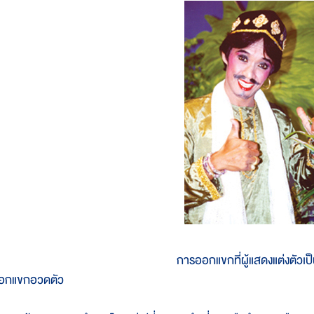
การออกแขกที่ผู้แสดงแต่งตัวเป
อกแขกอวดตัว