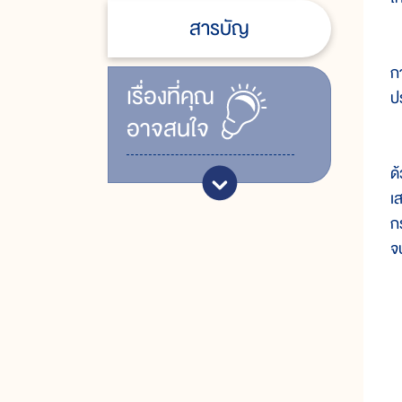
สารบัญ
เ
ก
เรื่ิองที่คุณ
ป
อาจสนใจ
โ
ด
เ
ก
จ