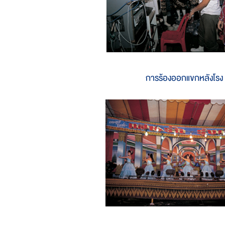
การร้องออกแขกหลังโรง