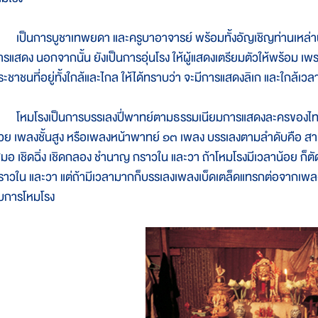
ป็นการบูชาเทพยดา และครูบาอาจารย์ พร้อมทั้งอัญเชิญท่านเหล่านั
ารแสดง นอกจากนั้น ยังเป็นการอุ่นโรง ให้ผู้แสดงเตรียมตัวให้พร้อม เ
ระชาชนที่อยู่ทั้งใกล้และไกล ให้ได้ทราบว่า จะมีการแสดงลิเก และใกล้เ
หมโรงเป็นการบรรเลงปี่พาทย์ตามธรรมเนียมการแสดงละครของไทย เพ
้วย เพลงชั้นสูง หรือเพลงหน้าพาทย์ ๑๓ เพลง บรรเลงตามลำดับคือ สาธ
สมอ เชิดฉิ่ง เชิดกลอง ชำนาญ กราวใน และวา ถ้าโหมโรงมีเวลาน้อย ก็ต
ราวใน และวา แต่ถ้ามีเวลามากก็บรรเลงเพลงเบ็ดเตล็ดแทรกต่อจากเพ
บการโหมโรง