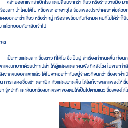
ล้ายออกแขกรำเบิกโรง แต่เปลี่ยนจากรำเดี่ยว หรือรำถวายมือ มาเป็
ครื่องลิเก นำโดยโต้โผ หรือพระเอกอาวุโส ร้องเพลงประจำคณะ ต่อด้วยกา
สดงออกมารำเดี่ยว หรือรำหมู่ หรือรำพร้อมกันทั้งหมด คนที่ไม่ได้รำก็ยื
ม แล้วทยอยกันกลับเข้าไป
ะคร
็นการแสดงลิเกเรื่องราว ที่โต้โผ ซึ่งเป็นผู้เล่าเรื่องกำหนดขึ้น ก่อนก
จกแจงบทบาทด้วยปากเปล่า ให้ผู้แสดงแต่ละคนฟัง ที่หลังโรง ในขณะกำลังแ
ลังจากจบออกแขกแล้ว โต้โผจะคอยกำกับอยู่ข้างเวทีจนกว่าเรื่องจะดำเน
ช่น การแสดงเชื่องช้า ตลกฝืด ตัวแสดงบาดเจ็บ โต้โผก็จะพลิกแพลงให้เรื่
ู้บท รู้หน้าที่ และด้นบทร้องบทเจรจาของตนให้เป็นไปตามแนวเรื่องของโต