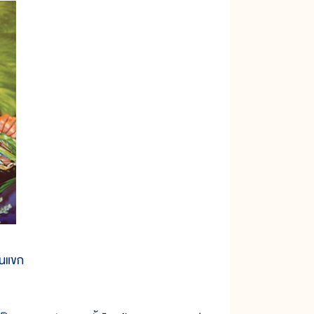
็นแขก