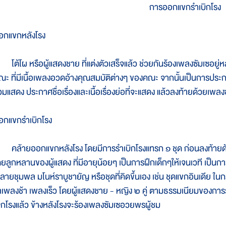
การออกแขกรำเบิกโรง
อกแขกหลังโรง
ต้โผ หรือผู้แสดงชาย ที่แต่งตัวเสร็จแล้ว ช่วยกันร้องเพลงซัมเซอยู่ห
ณะ ที่มีเนื้อเพลงอวดอ้างคุณสมบัติต่างๆ ของคณะ จากนั้นเป็นการปร
่วมแสดง ประกาศชื่อเรื่องและเนื้อเรื่องย่อที่จะแสดง แล้วลงท้ายด้วยเพ
อกแขกรำเบิกโรง
ล้ายออกแขกหลังโรง โดยมีการรำเบิกโรงแทรก ๑ ชุด ก่อนลงท้ายด้ว
ดยลูกหลานของผู้แสดง ที่มีอายุน้อยๆ เป็นการฝึกเด็กๆให้เจนเวที เป็นกา
ลายชุมพล มโนห์ราบูชายัญ หรือชุดที่คิดขึ้นเอง เช่น ชุดแขกอินเดีย ในกร
ำเพลงช้า เพลงเร็ว โดยผู้แสดงชาย - หญิง ๒ คู่ ตามธรรมเนียมของการร
บิกโรงแล้ว ข้างหลังโรงจะร้องเพลงซัมเซอวยพรผู้ชม