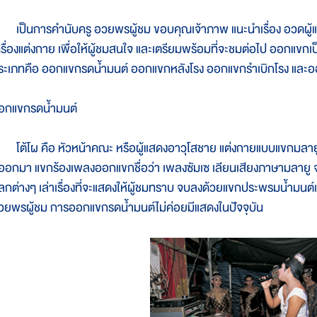
ป็นการคำนับครู อวยพรผู้ชม ขอบคุณเจ้าภาพ แนะนำเรื่อง อวดผู้แ
ครื่องแต่งกาย เพื่อให้ผู้ชมสนใจ และเตรียมพร้อมที่จะชมต่อไป ออกแข
ระเภทคือ ออกแขกรดน้ำมนต์ ออกแขกหลังโรง ออกแขกรำเบิกโรง และ
อกแขกรดน้ำมนต์
ต้โผ คือ หัวหน้าคณะ หรือผู้แสดงอาวุโสชาย แต่งกายแบบแขกมลายูบ้าง
ออกมา แขกร้องเพลงออกแขกชื่อว่า เพลงซัมเซ เลียนเสียงภาษามลายู จ
ลกต่างๆ เล่าเรื่องที่จะแสดงให้ผู้ชมทราบ จบลงด้วยแขกประพรมน้ำมนต์เ
วยพรผู้ชม การออกแขกรดน้ำมนต์ไม่ค่อยมีแสดงในปัจจุบัน