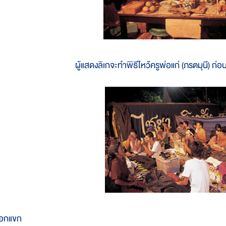
ผู้แสดงลิเกจะทำพิธีไหว้ครูพ่อแก่ (ภรตมุนี) ก่อ
อกแขก