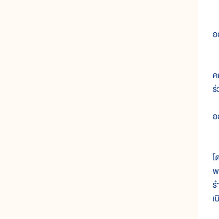
อ
โ
ค
ร
อ
ค
โ
พ
ร
เ