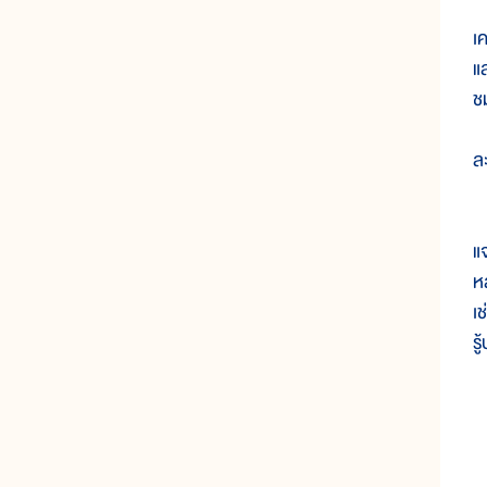
ค
เ
แ
ช
ล
เป
แ
ห
เ
ร