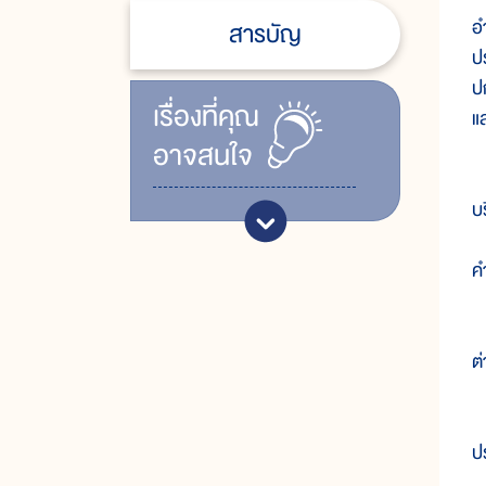
อ
สารบัญ
ป
ป
เรื่ิองที่คุณ
แ
อาจสนใจ
ค
บ
ค
๑
ต
๒
ป