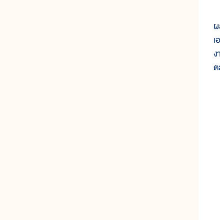
๓
ผ
เ
ง
ต