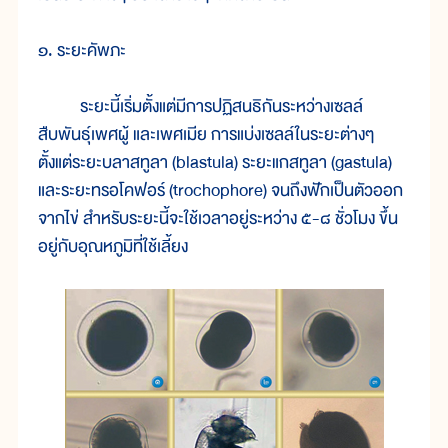
๑. ระยะคัพภะ
ระยะนี้เริ่มตั้งแต่มีการปฏิสนธิกันระหว่างเซลล์
สืบพันธุ์เพศผู้ และเพศเมีย การแบ่งเซลล์ในระยะต่างๆ
ตั้งแต่ระยะบลาสทูลา (blastula) ระยะแกสทูลา (gastula)
และระยะทรอโคฟอร์ (trochophore) จนถึงฟักเป็นตัวออก
จากไข่ สำหรับระยะนี้จะใช้เวลาอยู่ระหว่าง ๕-๘ ชั่วโมง ขึ้น
อยู่กับอุณหภูมิที่ใช้เลี้ยง