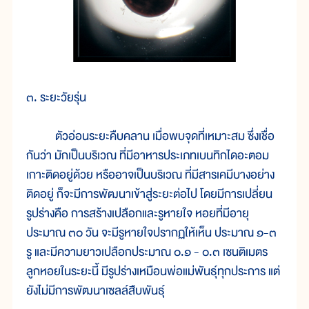
๓. ระยะวัยรุ่น
ตัวอ่อนระยะคืบคลาน เมื่อพบจุดที่เหมาะสม ซึ่งเชื่อ
กันว่า มักเป็นบริเวณ ที่มีอาหารประเภทเบนทิกไดอะตอม
เกาะติดอยู่ด้วย หรืออาจเป็นบริเวณ ที่มีสารเคมีบางอย่าง
ติดอยู่ ก็จะมีการพัฒนาเข้าสู่ระยะต่อไป โดยมีการเปลี่ยน
รูปร่างคือ การสร้างเปลือกและรูหายใจ หอยที่มีอายุ
ประมาณ ๓๐ วัน จะมีรูหายใจปรากฏให้เห็น ประมาณ ๑-๓
รู และมีความยาวเปลือกประมาณ ๐.๑ - ๐.๓ เซนติเมตร
ลูกหอยในระยะนี้ มีรูปร่างเหมือนพ่อแม่พันธุ์ทุกประการ แต่
ยังไม่มีการพัฒนาเซลล์สืบพันธุ์