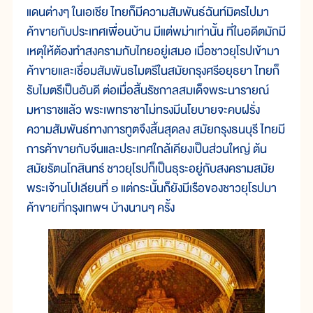
แดนต่างๆ ในเอเชีย ไทยก็มีความสัมพันธ์ฉันท์มิตรไปมา
ค้าขายกับประเทศเพื่อนบ้าน มีแต่พม่าเท่านั้น ที่ในอดีตมักมี
เหตุให้ต้องทำสงครามกับไทยอยู่เสมอ เมื่อชาวยุโรปเข้ามา
ค้าขายและเชื่อมสัมพันธไมตรีในสมัยกรุงศรีอยุธยา ไทยก็
รับไมตรีเป็นอันดี ต่อเมื่อสิ้นรัชกาลสมเด็จพระนารายณ์
มหาราชแล้ว พระเพทราชาไม่ทรงมีนโยบายจะคบฝรั่ง
ความสัมพันธ์ทางการทูตจึงสิ้นสุดลง สมัยกรุงธนบุรี ไทยมี
การค้าขายกับจีนและประเทศใกล้เคียงเป็นส่วนใหญ่ ต้น
สมัยรัตนโกสินทร์ ชาวยุโรปก็เป็นธุระอยู่กับสงครามสมัย
พระเจ้านโปเลียนที่ ๑ แต่กระนั้นก็ยังมีเรือของชาวยุโรปมา
ค้าขายที่กรุงเทพฯ บ้างนานๆ ครั้ง