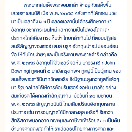
พระบาทสมเด็จพระจอมเกล้าเจ้าอยู่หัวเสด็จขึ้น
เสวยราชสมบัติ เมื่อ พ.ศ. ๒๓๙๔ หลังจากที่ได้ทรงผนวช
มาเป็นเวลาถึง ๒๗ ปี ตลอดเวลานั้นได้ทรงศึกษาภาษา
อังกฤษ วิชาการแผนใหม่ และความเป็นไปของโลกและ
ประเทศใกล้เคียง ทรงเห็นว่า ไทยกล้าเกินไป ที่ตอบปฏิเสธ
สนธิสัญญาของเซอร์ เจมส์ บรูค อังกฤษน่าจะไม่ยอมอ่อน
ข้อ ให้กับไทยง่ายๆ และเป็นจริงตามพระราชดำริ กล่าวคือ
พ.ศ. ๒๓๙๘ อังกฤษได้ส่งเซอร์ จอห์น บาวริง (Sir John
Bowring) ทูตคนที่ ๔ มายังกรุงเทพฯ ทูตผู้นี้เป็นผู้แทน ของ
สมเด็จพระราชินีนาถวิกตอเรีย จึงมีฐานะสูงกว่าทูตที่แล้วๆ
มา รัฐบาลไทยได้ให้การต้อนรับเซอร์ จอห์น บาวริง อย่าง
สมเกียรติ ได้ตกลงทำสัญญากัน เมื่อวันที่ ๑๘ เมษายน
พ.ศ. ๒๓๙๘ สัญญาฉบับนี้ ไทยเสียเปรียบอังกฤษหลาย
ประการ เช่น การอนุญาตให้มีศาลกงสุล (หรือที่เรียกว่า
สิทธิสภาพนอกอาณาเขต) และภาษีขาเข้าร้อยละ ๓ เป็นต้น
อำนาจศาลกงสุลทำให้เราเสียอธิปไตยทางการศาล และ