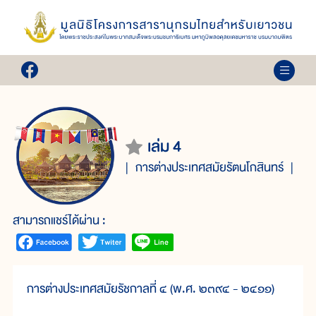
เล่ม 4
การต่างประเทศสมัยรัตนโกสินทร์
สามารถแชร์ได้ผ่าน :
การต่างประเทศสมัยรัชกาลที่ ๔ (พ.ศ. ๒๓๙๔ - ๒๔๑๑)