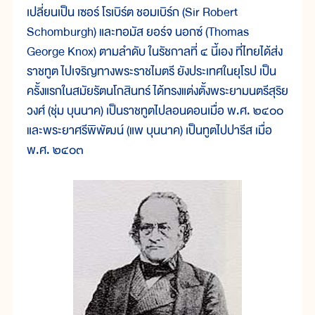
เปลี่ยนเป็น เซอร์ โรเบิร์ต ชอมเบิร์ก (Sir Robert
Schomburgh) และทอมัส ยอร์จ นอกซ์ (Thomas
George Knox) ตามลำดับ ในรัชกาลที่ ๔ นี้เอง ที่ไทยได้ส่ง
ราชทูต ไปเจริญทางพระราชไมตรี ยังประเทศในยุโรป เป็น
ครั้งแรกในสมัยรัตนโกสินทร์ ได้ทรงแต่งตั้งพระยามนตรีสุริย
วงศ์ (ชุ่ม บุนนาค) เป็นราชทูตไปลอนดอนเมื่อ พ.ศ. ๒๔๐๐
และพระยาศรีพิพัฒน์ (แพ บุนนาค) เป็นทูตไปปารีส เมื่อ
พ.ศ. ๒๔๐๓