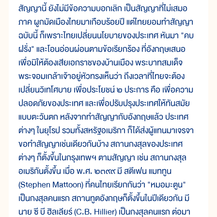
สัญญานี้ ยังไม่มีข้อความบอกเลิก เป็นสัญญาที่ไม่เสมอ
ภาค ผูกมัดเมืองไทยมาเกือบร้อยปี แต่ไทยยอมทำสัญญา
ฉบับนี้ ก็เพราะไทยเปลี่ยนนโยบายของประเทศ หันมา "คบ
ฝรั่ง" และโอนอ่อนผ่อนตามข้อเรียกร้อง ที่อังกฤษเสนอ
เพื่อมิให้ต้องเสียเอกราชของบ้านเมือง พระบาทสมเด็จ
พระจอมเกล้าเจ้าอยู่หัวทรงเห็นว่า ถึงเวลาที่ไทยจะต้อง
เปลี่ยนวิเทโศบาย เพื่อประโยชน์ ๒ ประการ คือ เพื่อความ
ปลอดภัยของประเทศ และเพื่อปรับปรุงประเทศให้ทันสมัย
แบบตะวันตก หลังจากทำสัญญากับอังกฤษแล้ว ประเทศ
ต่างๆ ในยุโรป รวมทั้งสหรัฐอเมริกา ก็ได้ส่งผู้แทนมาเจรจา
ขอทำสัญญาเช่นเดียวกันบ้าง สถานกงสุลของประเทศ
ต่างๆ ก็ตั้งขึ้นในกรุงเทพฯ ตามสัญญา เช่น สถานกงสุล
อเมริกันตั้งขึ้น เมื่อ พ.ศ. ๒๓๙๙ มี สตีเฟน แมททูน
(Stephen Mattoon) ที่คนไทยเรียกกันว่า "หมอมะตูน"
เป็นกงสุลคนแรก สถานทูตอังกฤษก็ตั้งขึ้นในปีเดียวกัน มี
นาย ซี บี ฮิลเลียร์ (C.B. Hillier) เป็นกงสุลคนแรก ต่อมา