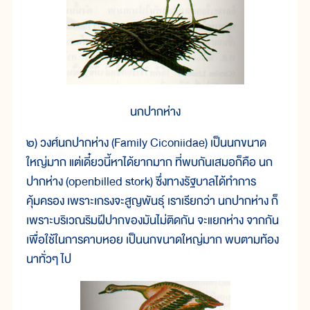
นกปากห่าง
๒) วงศ์นกปากห่าง (Family Ciconiidae) เป็นนกขนาด
ใหญ่มาก แต่เดี๋ยวนี้หาได้ยากมาก ที่พบกันเสมอก็คือ นก
ปากห่าง (openbilled stork) ซึ่งทางรัฐบาลได้ทำการ
คุ้มครอง เพราะเกรงจะสูญพันธุ์ เราเรียกว่า นกปากห่าง ก็
เพราะบริเวณริมฝีปากของมันไม่ติดกัน จะแยกห่าง จากกัน
เพื่อใช้ในการคาบหอย เป็นนกขนาดใหญ่มาก พบตามท้อง
นาทั่วๆ ไป