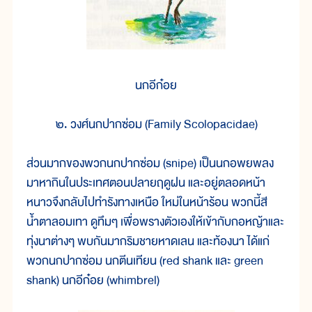
นกอีก๋อย
๒. วงศ์นกปากซ่อม (Family Scolopacidae)
ส่วนมากของพวกนกปากซ่อม (snipe) เป็นนกอพยพลง
มาหากินในประเทศตอนปลายฤดูฝน และอยู่ตลอดหน้า
หนาวจึงกลับไปทำรังทางเหนือ ใหม่ในหน้าร้อน พวกนี้สี
น้ำตาลอมเทา ดูทึมๆ เพื่อพรางตัวเองให้เข้ากับกอหญ้าและ
ทุ่งนาต่างๆ พบกันมากริมชายหาดเลน และท้องนา ได้แก่
พวกนกปากซ่อม นกตีนเทียน (red shank และ green
shank) นกอีก๋อย (whimbrel)