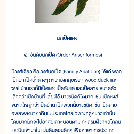
นกเป็ดแดง
๔. อันดับนกเป็ด (Order Anseriformes)
มีวงศ์เดียว คือ วงศ์นกเป็ด (Family Anatidae) ได้แก่ พวก
เป็ดป่า เป็ดน้ำต่างๆ ภาษาอังกฤษเรียก wood duck และ
teal บ้านเราก็มีเป็ดแดง เป็ดคับแค และเป็ดลาย ขนาดตัว
เล็กกว่าเป็ดบ้านที่ เลี้ยงไว้ บางชนิดก็โตมาก เช่น เป็ดหงส์
ขนาดใหญ่กว่าเป็ดบ้าน เป็ดพวกนี้บางชนิด เช่น เป็ดลาย
อพยพลงมาหากินในประเทศไทยเฉพาะฤดูหนาวเท่านั้น
โดยมากมักจะไปอาศัยเกาะ นอนตาม ทะเลริมฝั่งทะเลโคลน
และบินเข้ามาในแผ่นดินตอนดึกๆ เพื่อหาอาหารประเภท