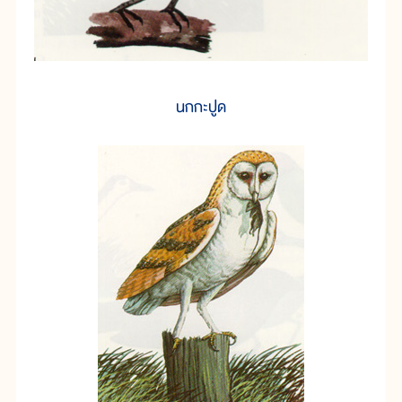
นกกะปูด