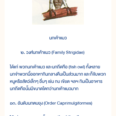
นกเค้าแมว
๒. วงศ์นกเค้าแมว (Family Strigidae)
ได้แก่ พวกนกเค้าแมว และนกถึดทือ (fish owl) ทั้งหลาย
นกจำพวกนี้ออกหากินกลางคืนเป็นส่วนมาก และก็จับพวก
หนูหรือสัตว์เล็กๆ อื่นๆ เช่น กบ เขียด ฯลฯ กินเป็นอาหาร
นกถึดทือนั้นมีขนาดโตกว่านกเค้าแมวมาก
๑๓. อันดับนกตบยุง (Order Caprimulgiformes)