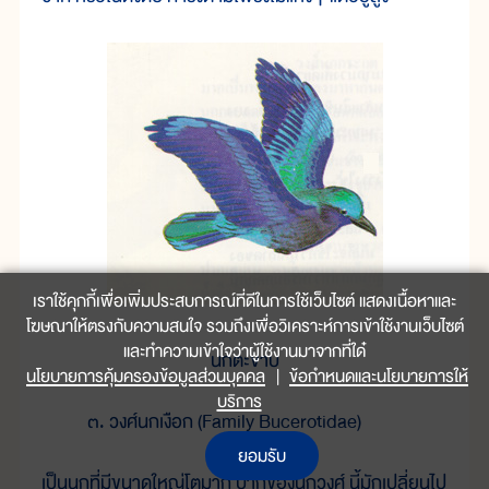
เราใช้คุกกี้เพื่อเพิ่มประสบการณ์ที่ดีในการใช้เว็บไซต์ แสดงเนื้อหาและ
โฆษณาให้ตรงกับความสนใจ รวมถึงเพื่อวิเคราะห์การเข้าใช้งานเว็บไซต์
และทำความเข้าใจว่าผู้ใช้งานมาจากที่ใด๋
นกตะขาบ
นโยบายการคุ้มครองข้อมูลส่วนบุคคล
|
ข้อกำหนดและนโยบายการให้
บริการ
๓. วงศ์นกเงือก (Family Bucerotidae)
ยอมรับ
เป็นนกที่มีขนาดใหญ่โตมาก ปากของนกวงศ์ นี้มักเปลี่ยนไป