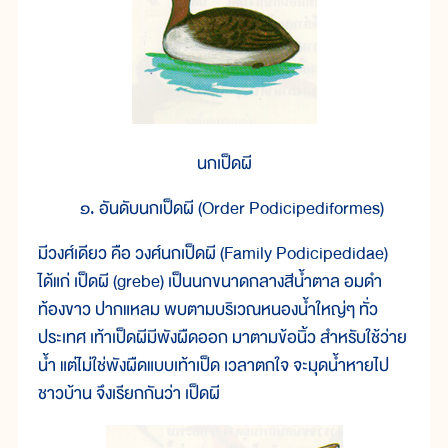
นกเป็ดผี
๑. อันดับนกเป็ดผี (Order Podicipediformes)
มีวงศ์เดียว คือ วงศ์นกเป็ดผี (Family Podicipedidae)
ได้แก่ เป็ดผี (grebe) เป็นนกขนาดกลางสีน้ำตาล อมดำ
ท้องขาว ปากแหลม พบตามบริเวณหนองน้ำใหญ่ๆ ทั่ว
ประเทศ เท้าเป็ดผีมีพังผืดออก มาตามข้อนิ้ว สำหรับใช้ว่าย
น้ำ แต่ไม่ใช่พังผืดแบบเท้าเป็ด เวลาตกใจ จะมุดน้ำหายไป
ชาวบ้าน จึงเรียกกันว่า เป็ดผี