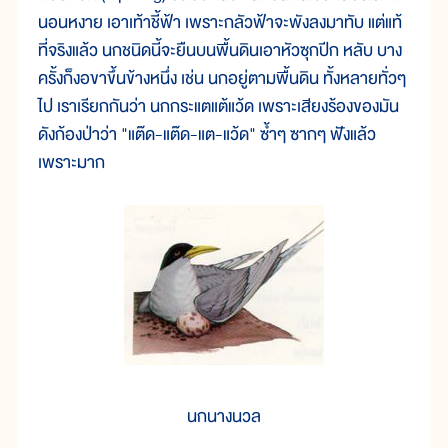
นอนหงาย เอาเท้าชี้ฟ้า เพราะกลัวฟ้าจะพังลงมาทับ แต่แท้
ที่จริงแล้ว นกชนิดนี้จะยืนบนพื้นดินเอาหัวซุกปีก หลับ บาง
ครั้งก็งอขาขึ้นข้างหนึ่ง เช่น นกอยู่ตามพื้นดิน ทั้งหลายทั่วๆ
ไป เราเรียกกันว่า นกกระแตแต้แว้ด เพราะเสียงร้องของมัน
ดังก้องป่าว่า "แต๊ด-แต๊ด-แต-แว้ด" ซ้ำๆ ซากๆ ฟังแล้ว
เพราะมาก
นกนางนวล