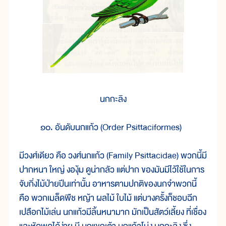
นกกะลิง
๑๐. อันดับนกแก้ว (Order Psittaciformes)
มีวงศ์เดียว คือ วงศ์นกแก้ว (Family Psittacidae) พวกนี้มี
ปากหนา ใหญ่ งองุ้ม ดูน่ากลัว แต่ปาก ของมันมีไว้ใช้ในการ
จับกิ่งไม้ป่ายปีนเท่านั้น อาหารตามปกติของนกจำพวกนี้
คือ พวกเมล็ดพืช หญ้า ผลไม้ ใบไม้ แต่บางครั้งก็ชอบฉีก
เปลือกไม้เล่น นกแก้วมีลิ้นหนามาก มักเป็นสัตว์เลี้ยง ที่เชื่อง