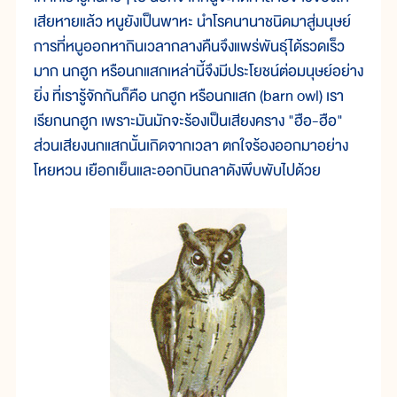
เสียหายแล้ว หนูยังเป็นพาหะ นำโรคนานาชนิดมาสู่มนุษย์
การที่หนูออกหากินเวลากลางคืนจึงแพร่พันธุ์ได้รวดเร็ว
มาก นกฮูก หรือนกแสกเหล่านี้จึงมีประโยชน์ต่อมนุษย์อย่าง
ยิ่ง ที่เรารู้จักกันก็คือ นกฮูก หรือนกแสก (barn owl) เรา
เรียกนกฮูก เพราะมันมักจะร้องเป็นเสียงคราง "ฮือ-ฮือ"
ส่วนเสียงนกแสกนั้นเกิดจากเวลา ตกใจร้องออกมาอย่าง
โหยหวน เยือกเย็นและออกบินถลาดังพึบพับไปด้วย