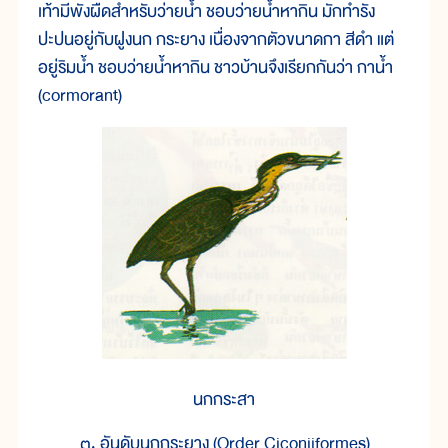
เท้ามีพังผืดสำหรับว่ายน้ำ ชอบว่ายน้ำหากิน มักทำรัง
ปะปนอยู่กับฝูงนก กระยาง เนื่องจากตัวขนาดกา สีดำ แต่
อยู่ริมน้ำ ชอบว่ายน้ำหากิน ชาวบ้านจึงเรียกกันว่า กาน้ำ
(cormorant)
นกกระสา
๓. อันดับนกกระยาง (Order Ciconiiformes)