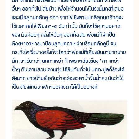
ฉลาด แกมโกงของแม่นก เมื่อไข่เสร็จแล้ว แม่นก จะกลิ้งไข่
อื่นๆ ออกทิ้งไปเสียบ้าง เพื่อให้จำนวนไข่ในรังนั้นคงที่เสมอ
และเมื่อลูกนกคักคู ออก จากไข่ ซึ่งตามปกติลูกนกคักคูจะ
ใช้เวลากกไข่เพียง ๓-๔ วันเท่านั้น มันก็จะใช้ความฉลาด
ของ มันค่อยๆ กลิ้งไข่อื่นๆ ออกทิ้งเสีย พ่อแม่ก็จำเป็น
ต้องหาอาหารมาป้อนลูกนกกาเหว่าหรือนกคักคูนี้ จน
กระทั่งโต ซึ่งบางครั้งก็จะโตกว่าพ่อแม่ที่เลี้ยงมันมามากมาย
นัก เราเรียกว่า นกกาเหว่า ก็ เพราะเสียงร้อง "กา-เหว่า"
ซ้ำๆ กัน ตามสวน ตามทุ่ง ได้ยินกันทั่วไป นกกะปูดก็ร้องได้
ดังมาก ชาวบ้านเชื่อกันว่าจะร้องเวลาน้ำขึ้นน้ำลง นับว่าใช้
เป็นเสียงแทนนาฬิกาบอกเวลาได้เป็นอย่างดี