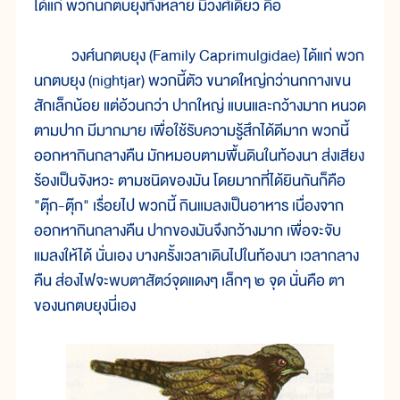
ได้แก่ พวกนกตบยุงทั้งหลาย มีวงศ์เดียว คือ
วงศ์นกตบยุง (Family Caprimulgidae) ได้แก่ พวก
นกตบยุง (nightjar) พวกนี้ตัว ขนาดใหญ่กว่านกกางเขน
สักเล็กน้อย แต่อ้วนกว่า ปากใหญ่ แบนและกว้างมาก หนวด
ตามปาก มีมากมาย เพื่อใช้รับความรู้สึกได้ดีมาก พวกนี้
ออกหากินกลางคืน มักหมอบตามพื้นดินในท้องนา ส่งเสียง
ร้องเป็นจังหวะ ตามชนิดของมัน โดยมากที่ได้ยินกันก็คือ
"ตุ๊ก-ตุ๊ก" เรื่อยไป พวกนี้ กินแมลงเป็นอาหาร เนื่องจาก
ออกหากินกลางคืน ปากของมันจึงกว้างมาก เพื่อจะจับ
แมลงให้ได้ นั่นเอง บางครั้งเวลาเดินไปในท้องนา เวลากลาง
คืน ส่องไฟจะพบตาสัตว์จุดแดงๆ เล็กๆ ๒ จุด นั่นคือ ตา
ของนกตบยุงนี่เอง