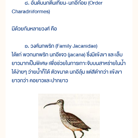
๘. อันดับนกตีนเทียน-นกอีก๋อย (Order
Charadriiformes)
มีด้วยกันหลายวงศ์ คือ
๑. วงศ์นกพริก (Family Jacanidae)
ได้แก่ พวกนกพริก นกอีแจว (jacana) ซึ่งมีแข้งขา และเล็บ
ยาวมากเป็นพิเศษ เพื่อช่วยในการเกาะจับบนสาหร่ายในน้ำ
ได้ง่ายๆ ว่ายน้ำก็ได้ ตัวขนาด นกอีลุ้ม แต่สีดำกว่า แข้งขา
ยาวกว่า คอยาวและปากยาว