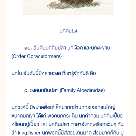
นกตบยุง
๑๔. อันดับนกกินปลา นกเงือก และนกตะขาบ
(Order Coraciiformers)
นกใน อันดับนี้มีหลายวงศ์ ที่เรารู้จักกันดี คือ
๑. วงศ์นกกินปลา (Family Alcedinidae)
นกวงศ์นี้ มีขนาดตั้งแต่เล็กมากกว่านกกระจอกจนใหญ่
ขนาดนกเขา ได้แก่ พวกนกกระเต็น นกกำกวม นกกินเปี้ยว
หรือนกปูเปี้ยว และ นกกินปลา ภาษาอังกฤษเรียกรวมๆ กัน
ว่า king fisher นกพวกนี้มีสีสวยงามมาก ส่วนมากก็กิน ปู