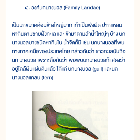
๔. วงศ์นกนางนวล (Family Laridae)
เป็นนกขนาดค่อนข้างใหญ่มาก เท้าเป็นพังผืด ปากแหลม
หากินตามชายฝั่งทะเล และเข้ามาตามลำน้ำใหญ่ๆ บ้าง นก
นางนวลบางชนิดหากินใน น้ำจืดก็มี เช่น นกนางนวลที่พบ
ทางภาคเหนือของประเทศไทย กล่าวกันว่า ชาวทะเลนับถือ
นก นางนวล เพราะถือกันว่า พอพบนกนางนวลก็แสดงว่า
อยู่ใกล้ผืนแผ่นดินแล้ว ได้แก่ นกนางนวล (gull) และนก
นางนวลแกลบ (tern)