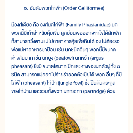
๖. อันดับพวกไก่ฟ้า (Order Galliformes)
มีวงศ์เดียว คือ วงศ์นกไก่ฟ้า (Family Phasianidae) นก
พวกนี้มีเท้าสำหรับคุ้ยเขี่ย ลูกอ่อนพอออกจากไข่ได้สักพัก
ก็สามารถวิ่งตามแม่ไปหาอาหารคุ้ยเขี่ยกินได้เอง ไม่ต้องรอ
พ่อแม่หาอาหารมาป้อน เช่น นกชนิดอื่นๆ พวกนี้มีขนาด
ต่างกันมาก เช่น นกยูง (peafowl) นกหว้า (argus
pheasant) ซึ่งมี ขนาดโตมาก ปีกและหางของนกตัวผู้ทั้ง ๒
ชนิด สามารถแผ่ออกไปร่ายรำอวดตัวเมียได้ พวก อื่นๆ ก็มี
ไก่ฟ้า (pheasant) ไก่ป่า (jungle fowl) ซึ่งเป็นต้นตระกูล
ของไก่บ้าน และรวมทั้งพวก นกกระทา (partridge) ด้วย