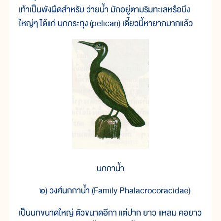
เท้าเป็นพังผืดสำหรับ ว่ายน้ำ มักอยู่ตามริมทะเลหรือบึง
ใหญ่ๆ ได้แก่ นกกระทุง (pelican) เดี๋ยวนี้หายากมากแล้ว
นกกาน้ำ
๒) วงศ์นกกาน้ำ (Family Phalacrocoracidae)
เป็นนกขนาดใหญ่ ตัวขนาดอีกา แต่ปาก ยาว แหลม คอยาว