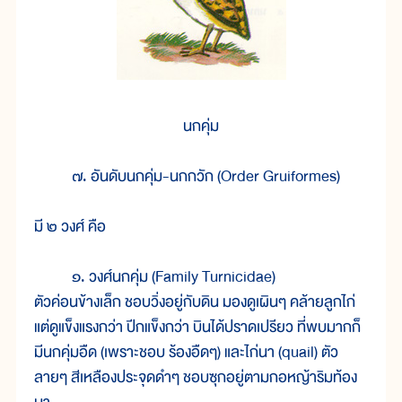
นกคุ่ม
๗. อันดับนกคุ่ม-นกกวัก (Order Gruiformes)
มี ๒ วงศ์ คือ
๑. วงศ์นกคุ่ม (Family Turnicidae)
ตัวค่อนข้างเล็ก ชอบวิ่งอยู่กับดิน มองดูเผินๆ คล้ายลูกไก่
แต่ดูแข็งแรงกว่า ปีกแข็งกว่า บินได้ปราดเปรียว ที่พบมากก็
มีนกคุ่มอืด (เพราะชอบ ร้องอืดๆ) และไก่นา (quail) ตัว
ลายๆ สีเหลืองประจุดดำๆ ชอบซุกอยู่ตามกอหญ้าริมท้อง