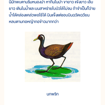
นี้มักพบตามริมหนองน้ำ หากินในน้ำ ขายาว แข้งยาว เล็บ
ยาว เดินในน้ำและบนสาหร่ายใบบัวได้ไม่จม ถ้าจำเป็นก็ว่าย
น้ำได้คล่องแคล่วพอใช้ได้ บินแข็งแต่ชอบบินฉวัดเฉวียน
หลบตามกอหญ้ากอข้าวมากกว่า
นกพริก