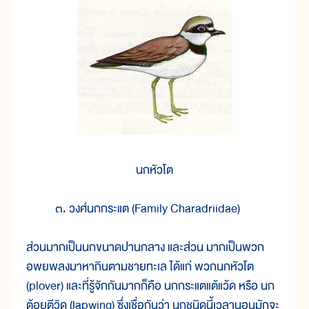
นกหัวโต
๓. วงศ์นกกระแต (Family Charadriidae)
ส่วนมากเป็นนกขนาดปานกลาง และส่วน มากเป็นพวก
อพยพลงมาหากินตามชายทะเล ได้แก่ พวกนกหัวโต
(plover) และที่รู้จักกันมากก็คือ นกกระแตแต้แว้ด หรือ นก
ต้อยตีวิด (lapwing) ซึ่งเชื่อกันว่า นกชนิดนี้เวลานอนมักจะ