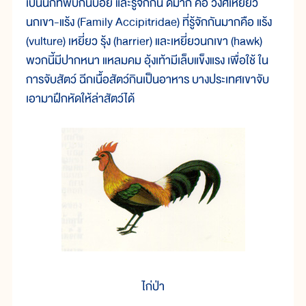
เป็นนกที่พบกันบ่อย และรู้จักกัน ดีมาก คือ วงศ์เหยี่ยว
นกเขา-แร้ง (Family Accipitridae) ที่รู้จักกันมากคือ แร้ง
(vulture) เหยี่ยว รุ้ง (harrier) และเหยี่ยวนกเขา (hawk)
พวกนี้มีปากหนา แหลมคม อุ้งเท้ามีเล็บแข็งแรง เพื่อใช้ ใน
การจับสัตว์ ฉีกเนื้อสัตว์กินเป็นอาหาร บางประเทศเขาจับ
เอามาฝึกหัดให้ล่าสัตว์ได้
ไก่ป่า