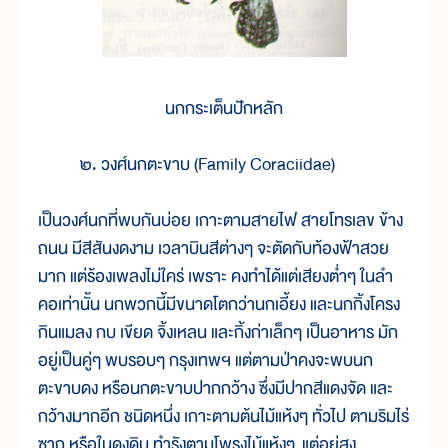
นกกระเต็นปักหลัก
๒. วงศ์นกตะขาบ (Family Coraciidae)
เป็นวงศ์นกที่พบกันบ่อย เกาะตามสายไฟ สายโทรเลข ข้าง
ถนน มีสีสันงดงาม เวลาบินสีต่างๆ จะตัดกับท้องฟ้าสวย
มาก แต่ร้องเพลงไม่ใคร่ เพราะ คงทำได้แต่เสียงต่ำๆ ในลำ
คอเท่านั้น นกพวกนี้มีขนาดโตกว่านกเอี้ยง และนกกิ้งโครง
กินแมลง กบ เขียด จิ้งเหลน และกิ้งก่าเล็กๆ เป็นอาหาร มัก
อยู่เป็นคู่ๆ พบรอบๆ กรุงเทพฯ แต่ตามป่าคงจะพบนก
ตะขาบดง หรือนกตะขาบปากกว้าง ซึ่งมีปากสีแดงจัด และ
กว้างมากอีก ชนิดหนึ่ง เกาะตามต้นไม้แห้งๆ ทั่วไป ตามริมไร่
ซาก หรือในดงดิบ ทำรังตามโพรงไม้แห้งๆ แต่อยู่สูง