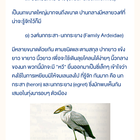
เป็นนกขนาดใหญ่มากจนถึงขนาด ปานกลางมีหลายวงศ์ที่
น่าจะรู้จักไว้ก็มี
๑) วงศ์นกกระสา-นกกระยาง (Family Ardeidae)
มีหลายขนาดด้วยกัน ตามชนิดและตามสกุล ปากยาว แข้ง
ยาว ขายาว นิ้วยาว เพื่อจะใช้เดินลุยโคลนได้ง่ายๆ นิ้วกลาง
ของนก พวกนี้มักจะมี "หวี" ยื่นออกมาเป็นซี่เล็กๆ เข้าใจว่า
คงใช้ในการเหยียบมิให้จมเลนลงไป ที่รู้จัก กันมาก คือ นก
กระสา (heron) และนกกระยาง (egret) ซึ่งมักพบเห็นกัน
เสมอในทุ่งนารอบๆ ตัวเมือง