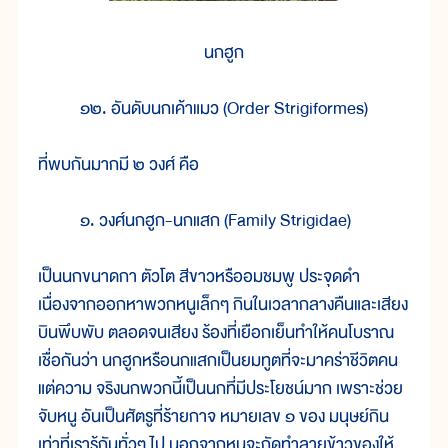
นกฮูก
๑๒. อันดับนกเค้าแมว (Order Strigiformes)
ที่พบกันมากมี ๒ วงศ์ คือ
๑. วงศ์นกฮูก-นกแสก (Family Strigidae)
เป็นนกขนาดกา ตัวโต สีขาวหรืออมชมพู ประจุดดำ
เนื่องจากออกหาพวกหนูเล็กๆ กินในเวลากลางคืนและเสียง
บินพึบพับ ตลอดจนเสียง ร้องที่เยือกเย็นทำให้คนโบราณ
เชื่อกันว่า นกฮูกหรือนกแสกเป็นยมทูตที่จะมาคร่าชีวิตคน
แต่ความ จริงนกพวกนี้เป็นนกที่มีประโยชน์มาก เพราะช่วย
จับหนู อันเป็นศัตรูที่ร้ายกาจ หมายเลข ๑ ของ มนุษย์กิน
เท่าที่เรารู้กันทั่วๆ ไป นอกจากหนูจะกัดทำลายข้าวของให้