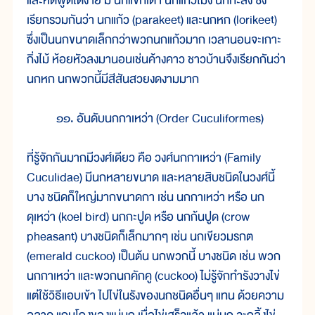
และหัดพูดได้ง่าย มี นกแขกเต้า นกแก้วโม่ง นกกะลิง ซึ่ง
เรียกรวมกันว่า นกแก้ว (parakeet) และนกหก (lorikeet)
ซึ่งเป็นนกขนาดเล็กกว่าพวกนกแก้วมาก เวลานอนจะเกาะ
กิ่งไม้ ห้อยหัวลงมานอนเช่นค้างคาว ชาวบ้านจึงเรียกกันว่า
นกหก นกพวกนี้มีสีสันสวยงดงามมาก
๑๑. อันดับนกกาเหว่า (Order Cuculiformes)
ที่รู้จักกันมากมีวงศ์เดียว คือ วงศ์นกกาเหว่า (Family
Cuculidae) มีนกหลายขนาด และหลายสิบชนิดในวงศ์นี้
บาง ชนิดก็ใหญ่มากขนาดกา เช่น นกกาเหว่า หรือ นก
ดุเหว่า (koel bird) นกกะปูด หรือ นกก้นปูด (crow
pheasant) บางชนิดก็เล็กมากๆ เช่น นกเขียวมรกต
(emerald cuckoo) เป็นต้น นกพวกนี้ บางชนิด เช่น พวก
นกกาเหว่า และพวกนกคักคู (cuckoo) ไม่รู้จักทำรังวางไข่
แต่ใช้วิธีแอบเข้า ไปไข่ในรังของนกชนิดอื่นๆ แทน ด้วยความ