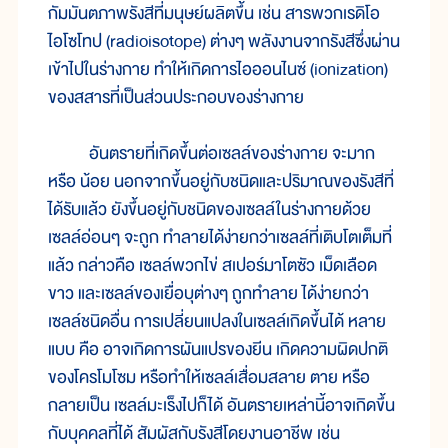
กัมมันตภาพรังสี
ที่
มนุษย์
ผลิต
ขึ้น เช่น สาร
พวกเรดิโอ
ไอโซโทป (radioisotope) ต่างๆ พลัง
งาน
จาก
รังสี
ซึ่ง
ผ่าน
เข้า
ไป
ใน
ร่าง
กาย ทำ
ให้
เกิด
การ
ไอออนไนซ์ (ionization)
ของ
สสาร
ที่
เป็น
ส่วน
ประกอบ
ของ
ร่าง
กาย
อันตรายที่เกิดขึ้นต่อเซลล์ของร่างกาย จะมาก
หรือ น้อย นอกจากขึ้นอยู่กับชนิดและปริมาณของรังสีที่
ได้รับแล้ว ยังขึ้นอยู่กับชนิดของเซลล์ในร่างกายด้วย
เซลล์อ่อนๆ จะถูก ทำลายได้ง่ายกว่าเซลล์ที่เติบโตเต็มที่
แล้ว กล่าวคือ เซลล์พวกไข่ สเปอร์มาโตซัว เม็ดเลือด
ขาว และเซลล์ของเยื่อบุต่างๆ ถูกทำลาย ได้ง่ายกว่า
เซลล์ชนิดอื่น การเปลี่ยนแปลงในเซลล์เกิดขึ้นได้ หลาย
แบบ คือ อาจเกิดการผันแปรของยีน เกิดความผิดปกติ
ของโครโมโซม หรือทำให้เซลล์เสื่อมสลาย ตาย หรือ
กลายเป็น เซลล์มะเร็งไปก็ได้ อันตรายเหล่านี้อาจเกิดขึ้น
กับบุคคลที่ได้ สัมผัสกับรังสีโดยงานอาชีพ เช่น