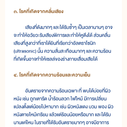
๓. โรค
ที่
เกิด
จาก
คลื่น
เสียง
เสียง
ที่
ดัง
มากๆ และ
ได้
รับ
ซ้ำๆ เป็น
เวลา
นานๆ อาจ
จะ
ทำ
ให้
อวัยวะ
รับ
เสียง
พิการ
และ
ทำ
ให้
หู
ตึง
ได้ ส่วน
คลื่น
เสียง
ที่
สูง
กว่า
ที่
เรา
ได้
ยิน
ที่
เรียก
ว่าอัลตรา
โซ
นิก
(ultrasonic) นั้น ความ
สั่น
สะเทือน
มากๆ และ
ความ
ร้อน
ที่
เกิด
ขึ้น
อาจ
ทำ
ให้
เซลล์
ของ
ร่าง
กาย
เสื่อม
เสีย
ได้
๔. โรค
ที่
เกิด
จาก
ความ
ร้อน
และ
ความ
เย็น
อันตราย
จาก
ความ
ร้อน
เฉพาะ
ที่ พบ
ได้
บ่อย
ที่
ผิว
หนัง เช่น ถูก
เตา
รีด น้ำ
ร้อน
ลวก ไฟ
ไหม้ มี
การ
เปลี่ยน
แปลง
ตั้ง
แต่
น้อย
ไปหา
มาก เช่น ผิว
หนัง
แดง บวม พอง ผิว
หนัง
ตาย
ไหม้
เกรียม แล้ว
แต่
ร้อน
น้อย
หรือ
มาก และ
ได้
รับ
นาน
แค่
ไหน ใน
ราย
ที่
ได้
รับ
อันตราย
มากๆ อาจ
มี
อาการ