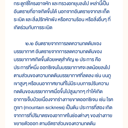
กระดูก
ซี่
โครง
อาจ
หัก และ
ทรวง
อก
ยุบ
ลง
ไป เหล่า
นี้
เป็น
อันตราย
ที่
อาจ
เกิด
ขึ้น
ได้ นอก
จาก
อันตราย
จาก
สะเก็ด
ระเบิด และ
สิ่ง
ปรัก
หัก
พัง หรือ
ความ
ร้อน หรือ
สิ่ง
อื่นๆ ที่
เกิด
ร่วมกับการ
ระเบิด
๒.๒ อันตราย
จาก
การ
ลด
ความ
กด
ดัน
ของ
บรรยากาศ อันตราย
จาก
การ
ลด
ความ
กด
ดัน
ของ
บรรยากาศ
เกิด
ขึ้น
ด้วย
เหตุ
สำคัญ ๒ ประการ คือ
ประการ
ที่
หนึ่ง ออกซิเจน
ใน
บรรยากาศ
จะ
ลด
น้อย
ลง
ไป
ตาม
ส่วน
ของ
ความ
กด
ดัน
บรรยากาศ
ที่
ลด
ลง เช่น บน
ภู
เขา
สูงๆ หรือ
บน
อากาศ
ยาน
ที่
ไม่
มี
ระบบ
การ
ปรับ
ความ
กด
ดัน
ของ
บรรยากาศ
เมื่อ
ขึ้น
ไป
สูง
มากๆ ทำ
ให้
เกิด
อาการ
เจ็บ
ป่วย
เนื่อง
จาก
ร่าง
กาย
ขาด
ออกซิเจน เช่น โรค
ภู
เขา (mountain sickness) เป็น
ต้น ประการ
ที่
สอง เกิด
จาก
การ
ที่
ปริมาตร
ของ
อากาศ
ใน
ช่อง
ต่างๆ ของ
ร่าง
กาย
ขยาย
ตัว
ออก ตาม
อัตรา
ส่วน
ของ
ความ
กด
ดัน