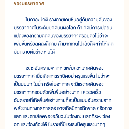
ของ
บรรยากาศ
ใน
ภาวะ
ปกติ ร่าง
กาย
เคย
ชิน
อยู่กับความ
ดัน
ของ
บรรยากาศ
ใน
ระดับ
ปกติ
บน
ผิว
โลก ถ้า
เกิด
มี
การ
เปลี่ยน
แปลง
ของ
ความกด
ดัน
ของ
บรรยากาศ
รอบ
ตัว
ไม่
ว่า
จะ
เพิ่ม
ขึ้น
หรือ
ลด
ลง
ก็
ตาม ถ้า
มาก
เกิน
ไป
แล้ว
ก็
จะ
ทำ
ให้
เกิด
อันตราย
ต่อ
ร่าง
กาย
ได้
๒.๑ อันตราย
จาก
การ
เพิ่ม
ความ
กด
ดัน
ของ
บรรยากาศ เมื่อ
เกิด
การ
ระเบิด
อย่าง
รุน
แรง
ขึ้น ไม่
ว่า
จะ
เป็น
บน
บก ใน
น้ำ หรือใน
อากาศ จะ
มี
แรง
กด
ดัน
ของ
บรรยากาศ
รอบ
ตัว
เพิ่ม
ขึ้น
อย่าง
มาก และ
รวด
เร็ว
อันตราย
ที่
เกิด
ขึ้น
ต่อ
ร่าง
กาย
ก็
จะ
เป็น
แบบ
อันตราย
จาก
พลัง
งาน
ทา
งกลศาสตร์ อาจ
เกิด
มี
การ
ฉีก
ขาด หรือ
การ
แตก และ
ตก
เลือด
ของ
อวัยวะ
ใน
ช่อง
กะโหลกศีรษะ ช่อง
อก และ
ช่อง
ท้อง
ได้ ใน
ราย
ที่
มี
แรง
ระเบิด
รุน
แรง
มากๆ