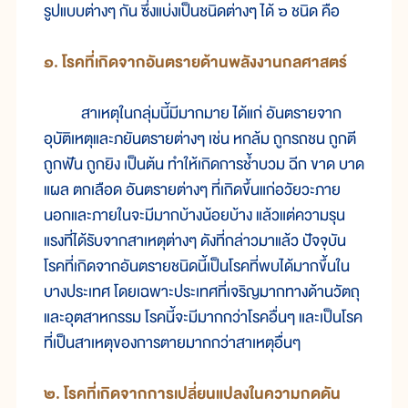
รูป
แบบ
ต่างๆ กัน ซึ่ง
แบ่ง
เป็น
ชนิด
ต่างๆ ได้ ๖ ชนิด คือ
๑. โรค
ที่
เกิด
จาก
อันตราย
ด้าน
พลัง
งาน
กล
ศาสตร์
สาเหตุ
ใน
กลุ่ม
นี้
มี
มาก
มาย ได้
แก่ อันตราย
จาก
อุบัติ
เหตุ
และ
ภยันตราย
ต่างๆ เช่น หก
ล้ม ถูก
รถ
ชน ถูก
ตี
ถูก
ฟัน ถูก
ยิง เป็น
ต้น ทำ
ให้
เกิด
การ
ช้ำ
บวม ฉีก ขาด บาด
แผล ตก
เลือด อันตราย
ต่างๆ ที่
เกิด
ขึ้น
แก่
อวัยวะ
ภาย
นอก
และ
ภาย
ใน
จะ
มี
มาก
บ้าง
น้อย
บ้าง แล้ว
แต่
ความ
รุน
แรง
ที่
ได้
รับ
จาก
สาเหตุ
ต่างๆ ดัง
ที่
กล่าว
มา
แล้ว ปัจจุบัน
โรค
ที่
เกิด
จาก
อันตราย
ชนิด
นี้
เป็น
โรค
ที่
พบ
ได้
มาก
ขึ้น
ใน
บาง
ประเทศ โดย
เฉพาะ
ประเทศ
ที่
เจริญ
มาก
ทางด้าน
วัตถุ
และ
อุตสาหกรรม โรค
นี้
จะ
มี
มาก
กว่า
โรค
อื่นๆ และ
เป็น
โรค
ที่
เป็น
สาเหตุ
ของ
การ
ตาย
มาก
กว่า
สาเหตุ
อื่น
ๆ
๒. โรค
ที่
เกิด
จาก
การ
เปลี่ยน
แปลง
ใน
ความ
กด
ดัน