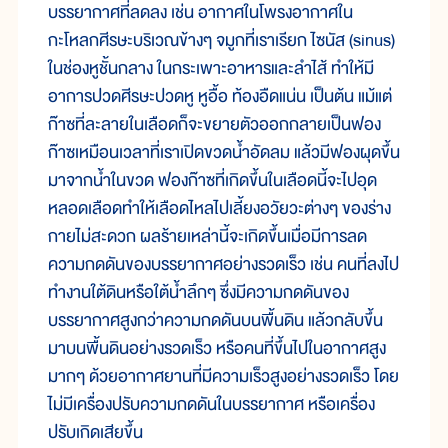
บรรยากาศ
ที่
ลด
ลง เช่น อากาศ
ใน
โพรง
อากาศ
ใน
กะโหลกศีรษะบริเวณ
ข้างๆ จมูก
ที่
เรา
เรียก ไซนัส (sinus)
ใน
ช่อง
หู
ชั้น
กลาง ใน
กระเพาะ
อาหาร
และ
ลำ
ไส้ ทำ
ให้
มี
อาการ
ปวดศีรษะปวด
หู หู
อื้อ ท้อง
อืด
แน่น เป็น
ต้น แม้
แต่
ก๊าซ
ที่
ละ
ลาย
ใน
เลือด
ก็
จะ
ขยาย
ตัว
ออก
กลาย
เป็น
ฟอง
ก๊าซ
เหมือน
เวลา
ที่
เรา
เปิด
ขวด
น้ำ
อัด
ลม แล้ว
มี
ฟอง
ผุด
ขึ้น
มา
จาก
น้ำ
ใน
ขวด ฟอง
ก๊าซ
ที่
เกิด
ขึ้น
ใน
เลือด
นี้
จะ
ไป
อุด
หลอด
เลือด
ทำ
ให้
เลือด
ไหล
ไป
เลี้ยง
อวัยวะ
ต่างๆ ของ
ร่าง
กาย
ไม่
สะดวก ผล
ร้าย
เหล่า
นี้
จะ
เกิด
ขึ้น
เมื่อ
มี
การ
ลด
ความ
กด
ดัน
ของ
บรรยากาศ
อย่าง
รวด
เร็ว เช่น คน
ที่
ลง
ไป
ทำ
งาน
ใต้
ดิน
หรือ
ใต้
น้ำ
ลึกๆ ซึ่ง
มี
ความ
กด
ดัน
ของ
บรรยากาศ
สูง
กว่า
ความ
กด
ดัน
บน
พื้น
ดิน แล้ว
กลับ
ขึ้น
มา
บน
พื้น
ดิน
อย่าง
รวด
เร็ว หรือ
คน
ที่
ขึ้น
ไป
ใน
อากาศ
สูง
มากๆ ด้วย
อากาศ
ยาน
ที่
มี
ความ
เร็ว
สูง
อย่าง
รวด
เร็ว โดย
ไม่
มีเครื่องปรับ
ความ
กด
ดัน
ใน
บรรยากาศ หรือเครื่อง
ปรับ
เกิด
เสีย
ขึ้น