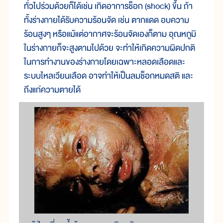
ทั่ว
ไป
ร่วม
ด้วย
ก็
ได้
เช่น เกิด
อาการช็อก (shock) ขึ้น ถ้า
ทั้ง
ร่าง
กาย
ได้
รับ
ความ
ร้อน
จัด เช่น ตาก
แดด อบ
ความ
ร้อน
สูงๆ หรือ
แม้
แต่
อากาศ
จะ
ร้อน
จัด
เอง
ก็
ตาม อุณหภูมิ
ใน
ร่าง
กาย
ก็
จะ
สูง
ตาม
ไป
ด้วย จะ
ทำ
ให้
เกิด
ความ
ผิด
ปกติ
ใน
การ
ทำ
งาน
ของ
ร่าง
กาย
โดย
เฉพาะ
หลอด
เลือด
และ
ระบบ
ไหล
เวียน
เลือด อาจ
ทำ
ให้
เป็น
ลมช็อก
หมด
สติ และ
ถึง
แก่
ความ
ตาย
ได้