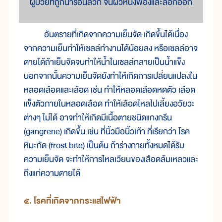
ผู้ป่วยที่ถูกน้ำร้อนลวก จนผิวหนังพองและลอกออก
อันตราย
ที่
เกิด
จาก
ความ
เย็น
จัด เกิด
ขึ้น
ได้
เนื่อง
จาก
ความ
เย็น
ทำ
ให้
เซลล์
ทำ
งาน
ได้
น้อย
ลง หรือ
เซลล์
อาจ
ตาย
ได้
ถ้า
เย็นจัด
จน
ทำ
ให้
น้ำ
ใน
เซลล์
กลาย
เป็น
น้ำ
แข็ง
นอก
จาก
นั้น
ความ
เย็น
จัด
ยัง
ทำ
ให้
เกิด
การ
เปลี่ยน
แปลง
ใน
หลอด
เลือด
และ
เลือด เช่น ทำ
ให้
หลอด
เลือด
หด
ตัว เลือด
แข็ง
ตัว
ภาย
ใน
หลอด
เลือด ทำ
ให้
เลือด
ไหล
ไป
เลี้ยง
อวัยวะ
ต่างๆ ไม่
ได้ อาจ
ทำ
ให้
เกิด
มี
เนื้อ
ตาย
ชนิด
แกง
กรีน
(gangrene) เกิด
ขึ้น เช่น ที่
นิ้ว
มือ
นิ้ว
เท้า ที่
เรียก
ว่า โรค
หิมะ
กัด (frost bite) เป็น
ต้น ถ้า
ร่าง
กาย
ทั้ง
หมด
ได้
รับ
ความ
เย็น
จัด จะ
ทำ
ให้
การ
ไหล
เวียน
ของ
เลือด
ล้ม
เหลว
และ
ถึง
แก่
ความ
ตาย
ได้
๕. โรค
ที่
เกิด
จาก
กระแส
ไฟ
ฟ้า