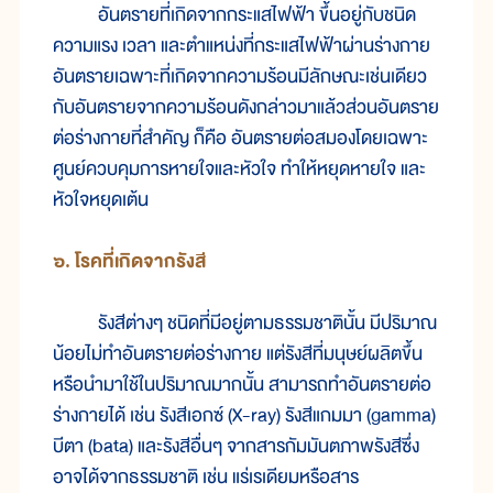
อันตราย
ที่
เกิด
จาก
กระแส
ไฟ
ฟ้า ขึ้น
อยู่กับชนิด
ความ
แรง เวลา และ
ตำแหน่ง
ที่
กระแส
ไฟ
ฟ้า
ผ่าน
ร่าง
กาย
อันตราย
เฉพาะ
ที่
เกิด
จาก
ความ
ร้อน
มี
ลักษณะ
เช่น
เดียว
กับอันตราย
จาก
ความ
ร้อน
ดัง
กล่าว
มา
แล
้วส่วน
อันตราย
ต่อ
ร่าง
กาย
ที่
สำคัญ ก็
คือ อันตราย
ต่อ
สมอง
โดย
เฉพาะ
ศูนย์
ควบ
คุม
การ
หาย
ใจ
และ
หัว
ใจ ทำ
ให้
หยุด
หาย
ใจ และ
หัว
ใจ
หยุด
เต้น
๖. โรค
ที่
เกิด
จาก
รังสี
รังสี
ต่างๆ ชนิด
ที่
มี
อยู่
ตาม
ธรรม
ชาติ
นั้น มี
ปริมาณ
น้อย
ไม่
ทำ
อันตราย
ต่อ
ร่าง
กาย แต่
รังสี
ที่
มนุษย์
ผลิต
ขึ้น
หรือ
นำ
มา
ใช้
ในปริมาณ
มาก
นั้น สามารถ
ทำ
อันตราย
ต่อ
ร่าง
กาย
ได้ เช่น รังสี
เอกซ์ (X-ray) รังสี
แกมมา (gamma)
บีตา (bata) และ
รังสี
อื่นๆ จาก
สาร
กัมมันตภาพรังสี
ซึ่ง
อาจ
ได้
จาก
ธรรม
ชาติ เช่น แร่เรเดี
ยม
หรือ
สาร