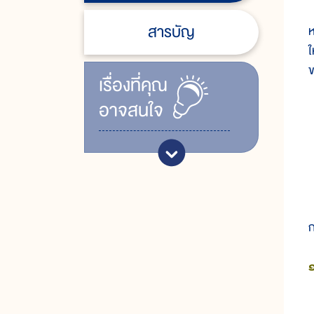
สารบัญ
ห
ใ
ข
เรื่ิองที่คุณ
อาจสนใจ
๑
๒
๓
๔
๕
ก
ค