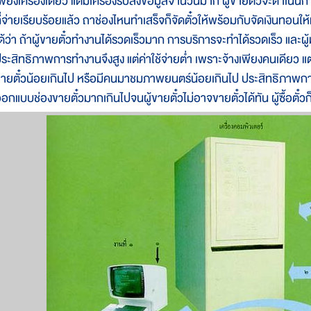
พียงเครื่องเดียว แต่มีเครื่องรับส่งข้อมูลจำนวนมาก ผู้ขายตั๋วจะดำเนินกา
ี่จ่ายเรียบร้อยแล้ว ถาช่องไหนทำเสร็จก็จัดตั๋วให้พร้อมกับจัดเงินทอนให้
ด้ว่า ถ้าผู้ขายตั๋วทำงานได้รวดเร็วมาก การบริการจะทำได้รวดเร็ว และผู้ม
ระสิทธิภาพการทำงานจึงสูง แต่ค่าใช้จ่ายต่ำ เพราะจ้างเพียงคนเดียว 
ายตั๋วน้อยเกินไป หรือมีคนมาชมภาพยนตร์น้อยเกินไป ประสิทธิภาพการดำ
อกแบบช่องขายตั๋วมากเกินไปจนผู้ขายตั๋วไม่อาจขายตั๋วได้ทัน ผู้ซื้อตั๋วก