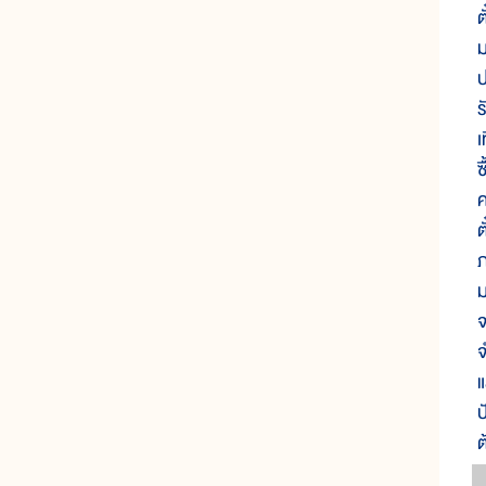
ต
ม
ป
ร
เ
ซ
ค
ต
ภ
ม
จ
จ
แ
ป
ต