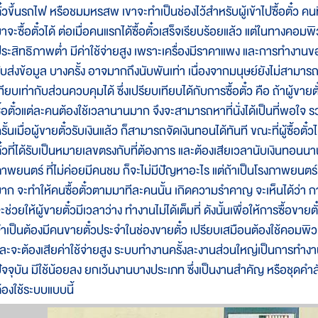
ั๋วขึ้นรถไฟ หรือชมมหรสพ เขาจะทำเป็นช่องไว้สำหรับผู้เข้าไปซื้อตั๋ว คนท
าจะซื้อตั๋วได้ ต่อเมื่อคนแรกได้ซื้อตั๋วเสร็จเรียบร้อยแล้ว แต่ในทางคอม
ระสิทธิภาพต่ำ มีค่าใช้จ่ายสูง เพราะเครื่องมีราคาแพง และการทำงาน
ับส่งข้อมูล บางครั้ง อาจมากถึงนับพันเท่า เนื่องจากมนุษย์ยังไม่สามารถสร
ทียบเท่ากับส่วนควบคุมได้ ซึ่งเปรียบเทียบได้กับการซื้อตั๋ว คือ ถ้าผู้ขายตั
ื้อตั๋วแต่ละคนต้องใช้เวลานานมาก จึงจะสามารถหาที่นั่งได้เป็นที่พอใจ
รั้นเมื่อผู้ขายตั๋วรับเงินแล้ว ก็สามารถจัดเงินทอนได้ทันที ขณะที่ผู้ซื้อต
ั๋วที่ได้รับเป็นหมายเลขตรงกับที่ต้องการ และต้องเสียเวลานับเงินทอนนานม
าพยนตร์ ที่ไม่ค่อยมีคนชม ก็จะไม่มีปัญหาอะไร แต่ถ้าเป็นโรงภาพยนต
าก จะทำให้คนซื้อตั๋วตามมาทีละคนนั้น เกิดความรำคาญ จะเห็นได้ว่า กา
ะช่วยให้ผู้ขายตั๋วมีเวลาว่าง ทำงานไม่ได้เต็มที่ ดังนั้นเพื่อให้การซื้อข
ำเป็นต้องมีคนขายตั๋วประจำในช่องขายตั๋ว เปรียบเสมือนต้องใช้คอมพิวเตอ
ละจะต้องเสียค่าใช้จ่ายสูง ระบบทำงานครั้งละงานส่วนใหญ่เป็นการทำ
ัจจุบัน มีใช้น้อยลง ยกเว้นงานบางประเภท ซึ่งเป็นงานสำคัญ หรือชุดคำ
้องใช้ระบบแบบนี้