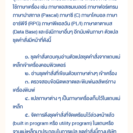
ใช้ภาษาเครื่อง เช่น ภาษาแอสเซมเบลอร์ ภาษาฟอร์แทรน
ภาษาปาสกาล (Pascal) ภาษาซี (C) ภาษาโคบอล ภาษา
อาร์พีจี (RPG) ภาษาพีแอลวัน (PL/I) ภาษาดาตาเบส
(Data Base) และยังมีภาษาอื่นๆ อีกนับพันภาษา ตัวแปล
ชุดคำสั่งมีหน้าที่ดังนี้
๑. ชุดคำสั่งควบคุมอ่านตัวแปลชุดคำสั่งจากแถบแม่
เหล็กเข้าเครื่องคอมพิวเตอร์
๒. อ่านชุดคำสั่งที่เขียนด้วยภาษาต่างๆ เข้าเครื่อง
๓. ตรวจสอบข้อผิดพลาดและพิมพ์ผลลัพธ์ทาง
เครื่องพิมพ์
๔. แปลภาษาต่าง ๆ เป็นภาษาเครื่องเก็บไว้ในแถบแม่
เหล็ก
๕. จัดการดึงชุดคำสั่งที่จัดเตรียมไว้ล่วงหน้าแล้ว
(built in program หรือ utility program) ในแถบหรือ
จานแม่เหล็กมาประกอบในการแปล ชุดคำสั่งนี้ทางบริษัท