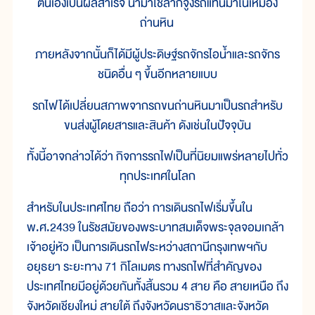
ตนเองเป็นผลสำเร็จ นำมาใช้ลากจูงรถแทนม้าในเหมือง
ถ่านหิน
ภายหลังจากนั้นก็ได้มีผู้ประดิษฐ์รถจักรไอน้ำและรถจักร
ชนิดอื่น ๆ ขึ้นอีกหลายแบบ
รถไฟได้เปลี่ยนสภาพจากรถขนถ่านหินมาเป็นรถสำหรับ
ขนส่งผู้โดยสารและสินค้า ดังเช่นในปัจจุบัน
ทั้งนี้อาจกล่าวได้ว่า กิจการรถไฟเป็นที่นิยมแพร่หลายไปทั่ว
ทุกประเทศในโลก
สำหรับในประเทศไทย ถือว่า การเดินรถไฟเริ่มขึ้นใน
พ.ศ.2439 ในรัชสมัยของพระบาทสมเด็จพระจุลจอมเกล้า
เจ้าอยู่หัว เป็นการเดินรถไฟระหว่างสถานีกรุงเทพฯกับ
อยุธยา ระยะทาง 71 กิโลเมตร ทางรถไฟที่สำคัญของ
ประเทศไทยมีอยู่ด้วยกันทั้งสิ้นรวม 4 สาย คือ สายเหนือ ถึง
จังหวัดเชียงใหม่ สายใต้ ถึงจังหวัดนราธิวาสและจังหวัด