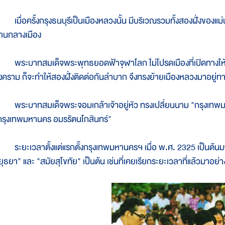
มื่อครั้งกรุงธนบุรีเป็นเมืองหลวงนั้น มีบริเวณรวมทั้งสองฝั่งของแม่น้
่านกลางเมือง
ระบาทสมเด็จพระพุทธยอดฟ้าจุฬาโลก ไม่โปรดเมืองที่เปิดทางให้เรือ
งคราม ก็จะทำให้สองฝั่งติดต่อกันลำบาก จึงทรงย้ายเมืองหลวงมาอยู่ทาง
ระบาทสมเด็จพระจอมเกล้าเจ้าอยู่หัว ทรงเปลี่ยนนาม "กรุงเทพมห
กรุงเทพมหานคร อมรรัตนโกสินทร์"
ะยะเวลาตั้งแต่แรกตั้งกรุงเทพมหานครฯ เมื่อ พ.ศ. 2325 เป็นต้นมา 
ยุธยา" และ "สมัยสุโขทัย" เป็นต้น เช่นที่เคยเรียกระยะเวลาที่แล้วมาอย่า