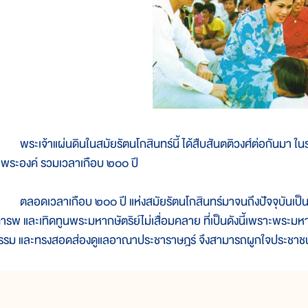
ระเจ้าแผ่นดินในสมัยรัตนโกสินทร์นี้ ได้สืบสันตติวงศ์ต่อกันมา ในรา
 พระองค์ รวมเวลาเกือบ ๒๐๐ ปี
ลอดเวลาเกือบ ๒๐๐ ปี แห่งสมัยรัตนโกสินทร์มาจนถึงปัจจุบันเป็นที่
คารพ และเทิดทูนพระมหากษัตริย์ไม่เสื่อมคลาย ที่เป็นดังนี้เพราะพระมห
รรม และทรงสอดส่องดูแลอาณาประชาราษฎร์ จึงสามารถผูกใจประชาชนไว