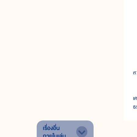
พ
๙
ต
เ
ธ
เรื่องอื่น
ภายในเล่ม