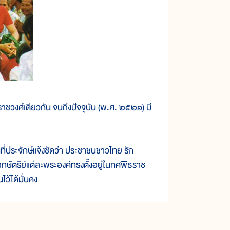
ชวงศ์เดียวกัน จนถึงปัจจุบัน (พ.ศ. ๒๕๒๑) มี
ประจักษ์แจ้งชัดว่า ประชาชนชาวไทย รัก
ากษัตริย์แต่ละพระองค์ทรงตั้งอยู่ในทศพิธราช
้ได้มั่นคง