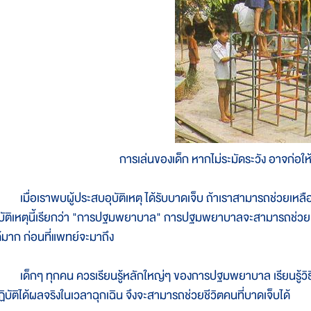
การเล่นของเด็ก หากไม่ระมัดระวัง อาจก่อให้เก
มื่อเราพบผู้ประสบอุบัติเหตุ ได้รับบาดเจ็บ ถ้าเราสามารถช่วยเหลือเขา
ุบัติเหตุนี้เรียกว่า "การปฐมพยาบาล" การปฐมพยาบาลจะสามารถช่วยเห
ด้มาก ก่อนที่แพทย์จะมาถึง
ด็กๆ ทุกคน ควรเรียนรู้หลักใหญ่ๆ ของการปฐมพยาบาล เรียนรู้วิธี
ฏิบัติได้ผลจริงในเวลาฉุกเฉิน จึงจะสามารถช่วยชีวิตคนที่บาดเจ็บได้