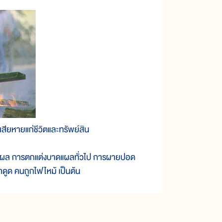
สียหายแก่ชีวิตและทรัพย์สิน
แผล การตกแต่งบาดแผลทั่วไป การผายปอด
ดูด คนถูกไฟไหม้ เป็นต้น