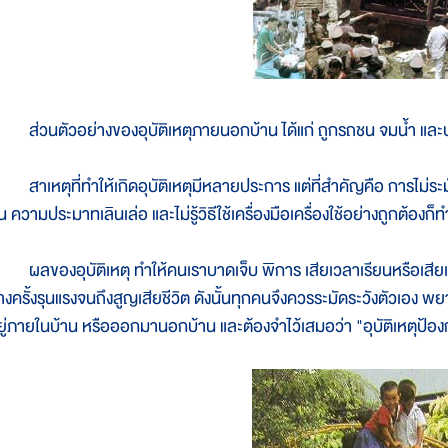
่วนตัวอย่างของอุบัติเหตุภายนอกบ้าน ได้แก่ ถูกรถชน จมน้ำ และบา
าเหตุที่ทำให้เกิดอุบัติเหตุมีหลายประการ แต่ที่สำคัญคือ การไม่ระมั
้น ความประมาทเลินเล่อ และไม่รู้วิธีใช้เครื่องมือเครื่องใช้อย่างถูกต้องก็ท
ลของอุบัติเหตุ ทำให้คนเราบาดเจ็บ พิการ เสียเวลาเรียนหรือเสียเ
งครั้งรุนแรงจนถึงสูญเสียชีวิต ดังนั้นทุกคนจึงควรระมัดระวังตัวเอง พยายาม
ยู่ภายในบ้าน หรือออกมานอกบ้าน และต้องจำไว้เสมอว่า "อุบัติเหตุป้องก