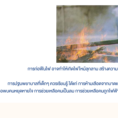
การก่อฟืนไฟ อาจทำให้เกิดไฟไหม้ลุกลาม สร้างความเ
ารปฐมพยาบาลที่เด็กๆ ควรเรียนรู้ ได้แก่ การห้ามเลือดจากบาด
มื่อพบคนหยุดหายใจ การช่วยเหลือคนเป็นลม การช่วยเหลือคนถูกไฟฟ้า