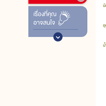
น
เรื่ิองที่คุณ
อาจสนใจ
อ
น