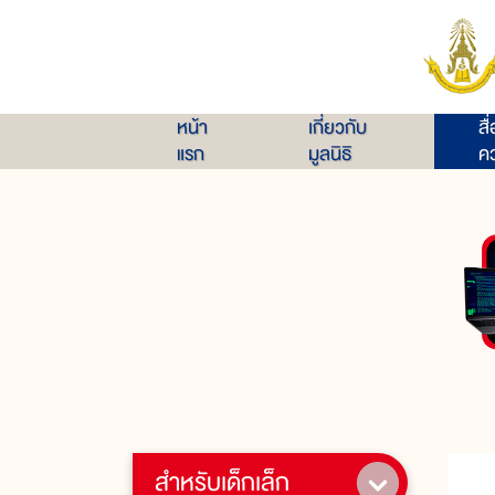
หน้า
เกี่ยวกับ
สื
แรก
มูลนิธิ
คว
สำหรับเด็กเล็ก
เ