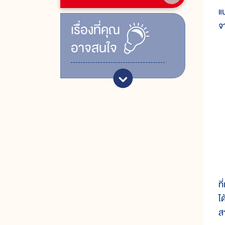
แบ
จ
เรื่ิองที่คุณ
อาจสนใจ
ข
ที
ไ
ส