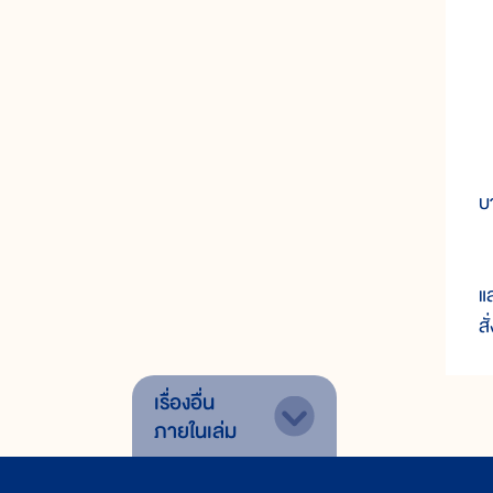
ช
บา
ภ
แ
ส
เรื่องอื่น
ภายในเล่ม