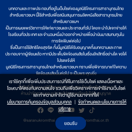
บทความและภาพประกอบที่อยู่ในเว็บไซต์ของมูลนิธิโครงการสารานุกรมไทย
สำหรับเยาวชนฯ นี้ใช้สำหรับเพื่อสนับสนุนการผลิตหนังสือสารานุกรมไทย
สำหรับเยาวชนฯ
เป็นการเผยแพร่วิชาการให้แก่เยาวชนและประชาชนทั่วไป โดยจะนำไปแจกจ่ายให้
โรงเรียนทั่วประเทศ และจำนวนหนึ่งนำออกจำหน่ายเพื่อนำเงินมาสมทบทุนใน
การจัดพิมพ์ต่อไป
ซึ่งเป็นการใช้สิทธิโดยสุจริต ทั้งนี้มูลนิธิได้รับอนุญาตทั้งบทความและภาพ
ประกอบจากผู้เขียนแล้ว หากมีประเด็นขัดข้องสงสัยในเรื่องลิขสิทธิ์อย่างใด ขอได้
โปรดแจ้งให้
มูลนิธิโครงการสารานุกรมไทยสำหรับเยาวชนฯ ทราบเพื่อพิจารณาแก้ไขความ
ขัดข้องสงสัยนั้นต่อไป จะเป็นพระคุณยิ่ง
เราใช้คุกกี้เพื่อเพิ่มประสบการณ์ที่ดีในการใช้เว็บไซต์ แสดงเนื้อหาและ
ลิขสิทธิ์เป็นของมูลนิธิโครงการสารานุกรมไทยสำหรับเยาวชนฯ
โฆษณาให้ตรงกับความสนใจ รวมถึงเพื่อวิเคราะห์การเข้าใช้งานเว็บไซต์
ห้ามนำข้อความและรูปภาพไปเผยแพร่โดยไม่ได้รับอนุญาต
และทำความเข้าใจว่าผู้ใช้งานมาจากที่ใด๋
นโยบายการคุ้มครองข้อมูลส่วนบุคคล
|
ข้อกำหนดและนโยบายการให้
บริการ
@saranukromthai
|
www.saranukromthai.or.th
ยอมรับ