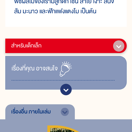
พืชผลไม้ของเรามีลูกดก เช่น ลำไย เงาะ ลิ้นจี่
ส้ม มะนาว และฟักแฟงแตงโม เป็นต้น
สำหรับเด็กเล็ก
เรื่ิองที่คุณ
อาจสนใจ
เรื่องอื่น
ภายในเล่ม