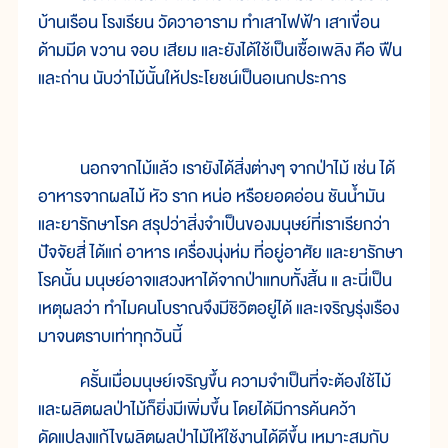
บ้านเรือน โรงเรียน วัดวาอาราม ทำเสาไฟฟ้า เสาเขื่อน
ด้ามมีด ขวาน จอบ เสียม และยังได้ใช้เป็นเชื้อเพลิง คือ ฟืน
และถ่าน นับว่าไม้นั้นให้ประโยชน์เป็นอเนกประการ
นอกจากไม้แล้ว เรายังได้สิ่งต่างๆ จากป่าไม้ เช่น ได้
อาหารจากผลไม้ หัว ราก หน่อ หรือยอดอ่อน ชันน้ำมัน
และยารักษาโรค สรุปว่าสิ่งจำเป็นของมนุษย์ที่เราเรียกว่า
ปัจจัยสี่ ได้แก่ อาหาร เครื่องนุ่งห่ม ที่อยู่อาศัย และยารักษา
โรคนั้น มนุษย์อาจแสวงหาได้จากป่าแทบทั้งสิ้น แ ละนี่เป็น
เหตุผลว่า ทำไมคนโบราณจึงมีชิวิตอยู่ได้ และเจริญรุ่งเรือง
มาจนตราบเท่าทุกวันนี้
ครั้นเมื่อมนุษย์เจริญขึ้น ความจำเป็นที่จะต้องใช้ไม้
และผลิตผลป่าไม้ก็ยิ่งมีเพิ่มขึ้น โดยได้มีการค้นคว้า
ดัดแปลงแก้ไขผลิตผลป่าไม้ให้ใช้งานได้ดีขึ้น เหมาะสมกับ