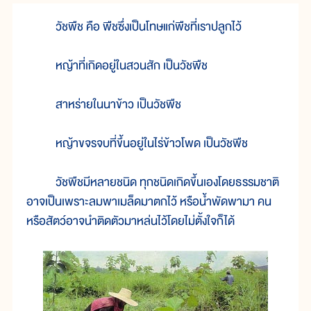
วัชพืช คือ พืชซึ่งเป็นโทษแก่พืชที่เราปลูกไว้
หญ้าที่เกิดอยู่ในสวนสัก เป็นวัชพืช
สาหร่ายในนาข้าว เป็นวัชพืช
หญ้าขจรจบที่ขึ้นอยู่ในไร่ข้าวโพด เป็นวัชพืช
วัชพืชมีหลายชนิด ทุกชนิดเกิดขึ้นเองโดยธรรมชาติ
อาจเป็นเพราะลมพาเมล็ดมาตกไว้ หรือน้ำพัดพามา คน
หรือสัตว์อาจนำติดตัวมาหล่นไว้โดยไม่ตั้งใจก็ได้