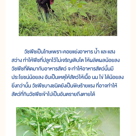
วัชพืชเป็นโทษเพราะคอยแย่งอาหาร น้ำ และแสง
สว่าง ทำให้พืชที่ปลูกไว้ไม่เจริญเติบโต ให้ผลิตผลน้อยลง
วัชพืชที่ติดมากับอาหารสัตว์ จะทำให้อาหารสัตว์นั้นมี
ประโยชน์น้อยลง อันเป็นเหตุให้สัตว์ให้เนื้อ นม ไข่ ได้น้อยลง
ยิ่งกว่านั้น วัชพืชบางชนิดยังเป็นพิษร้ายแรง ที่อาจทำให้
สัตว์ที่กินวัชพืชเข้าไปเป็นอันตรายถึงตายได้