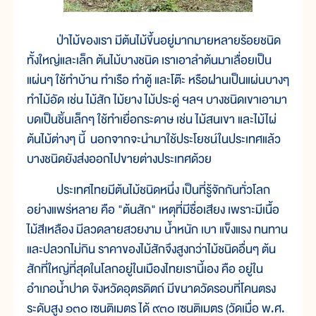
ป่าไม้ของเรา มีต้นไม้ขึ้นอยู่มากมายหลายร้อยชนิด
ทั้งใหญ่และเล็ก ต้นไม้บางชนิด เราเอาลำต้นมาเลื่อยเป็น
แผ่นๆ ใช้ทำบ้าน ทำเรือ ทำตู้ และโต๊ะ หรือฝานเป็นแผ่นบางๆ
ทำไม้อัด เช่น ไม้สัก ไม้ยาง ไม้ประดู่ ฯลฯ บางชนิดเขาเอามา
บดเป็นชิ้นเล็กๆ ใช้ทำเยื่อกระดาษ เช่น ไม้สนเขา และไม้ไผ่
ต้นไม้ต่างๆ นี้ นอกจากจะนำมาใช้ประโยชน์ในประเทศแล้ว
บางชนิดยังส่งออกไปขายต่างประเทศด้วย
ประเทศไทยมีต้นไม้ชนิดหนึ่ง เป็นที่รู้จักกันทั่วโลก
อย่างแพร่หลาย คือ "ต้นสัก" เหตุที่มีชื่อเสียง เพราะมีเนื้อ
ไม้สีเหลือง มีลวดลายสวยงาม น้ำหนัก เบา แข็งแรง ทนทาน
และปลวกไม่กิน ราคาของไม้สักจึงสูงกว่าไม้ชนิดอื่นๆ ต้น
สักที่ใหญ่ที่สุดในโลกอยู่ในเมืองไทยเรานี้เอง คือ อยู่ใน
อำเภอน้ำปาด จังหวัดอุตรดิตถ์ มีขนาดวัดรอบที่โคนตรง
ระดับสูง ๑๓๐ เซนติเมตร ได้ ๙๓๐ เซนติเมตร (วัดเมื่อ พ.ศ.