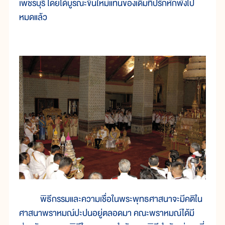
เพชรบุรี โดยได้บูรณะขึ้นใหม่แทนของเดิมที่ปรักหักพังไป
หมดแล้ว
พิธีกรรมและความเชื่อในพระพุทธศาสนาจะมีคติใน
ศาสนาพราหมณ์ปะปนอยู่ตลอดมา คณะพราหมณ์ได้มี