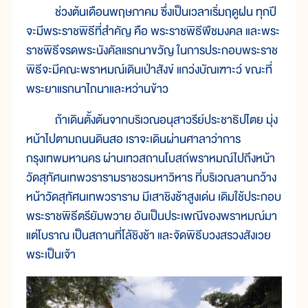
ช่วงต้นเดือนพฤษภาคม ซึ่งเป็นเวลาเริ่มฤดูฝน ทุกปี
จะมีพระราชพิธีที่สำคัญ คือ พระราชพิธีพืชมงคล และพระ
ราชพิธีจรดพระนังคัลแรกนาขวัญ ในการประกอบพระราช
พิธีจะมีคณะพราหมณ์เดินเป่าสังข์ แกว่งบัณเฑาะว์ ขณะที่
พระยาแรกนาไถนาและหว่านข้าว
ถ้าเดินตั้งต้นจากบริเวณอนุสาวรีย์ประชาธิปไตย มุ่ง
หน้าไปตามถนนดินสอ เราจะเดินผ่านศาลาว่าการ
กรุงเทพมหานคร ผ่านเทวสถานโบสถ์พราหมณ์ไปถึงหน้า
วัดสุทัศนเทพวรารามราชวรมหาวิหาร ที่บริเวณลานกว้าง
หน้าวัดสุทัศนเทพวราราม มีเสาชิงช้าสูงเด่น เดิมใช้ประกอบ
พระราชพิธีตรียัมพวาย อันเป็นประเพณีของพราหมณ์มา
แต่โบราณ เป็นสถานที่โล้ชิงช้า และจัดพิธีบวงสรวงสังเวย
พระเป็นเจ้า