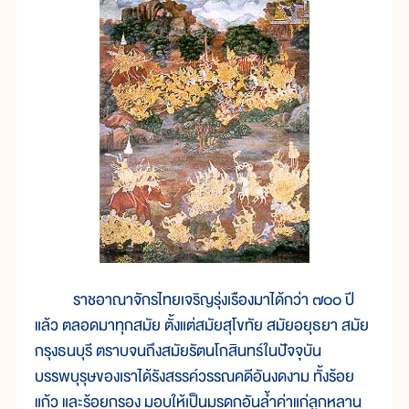
ราชอาณาจักรไทยเจริญรุ่งเรืองมาได้กว่า ๗๐๐ ปี
แล้ว ตลอดมาทุกสมัย ตั้งแต่สมัยสุโขทัย สมัยอยุธยา สมัย
กรุงธนบุรี ตราบจนถึงสมัยรัตนโกสินทร์ในปัจจุบัน
บรรพบุรุษของเราได้รังสรรค์วรรณคดีอันงดงาม ทั้งร้อย
แก้ว และร้อยกรอง มอบให้เป็นมรดกอันล้ำค่าแก่ลูกหลาน