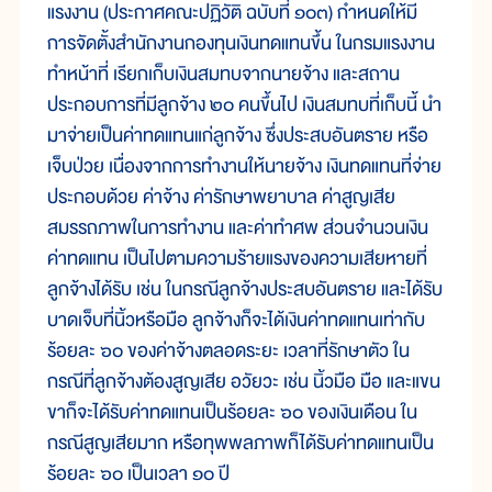
แรงงาน (ประกาศคณะปฏิวัติ ฉบับที่ ๑๐๓) กำหนดให้มี
การจัดตั้งสำนักงานกองทุนเงินทดแทนขึ้น ในกรมแรงงาน
ทำหน้าที่ เรียกเก็บเงินสมทบจากนายจ้าง และสถาน
ประกอบการที่มีลูกจ้าง ๒๐ คนขึ้นไป เงินสมทบที่เก็บนี้ นำ
มาจ่ายเป็นค่าทดแทนแก่ลูกจ้าง ซึ่งประสบอันตราย หรือ
เจ็บป่วย เนื่องจากการทำงานให้นายจ้าง เงินทดแทนที่จ่าย
ประกอบด้วย ค่าจ้าง ค่ารักษาพยาบาล ค่าสูญเสีย
สมรรถภาพในการทำงาน และค่าทำศพ ส่วนจำนวนเงิน
ค่าทดแทน เป็นไปตามความร้ายแรงของความเสียหายที่
ลูกจ้างได้รับ เช่น ในกรณีลูกจ้างประสบอันตราย และได้รับ
บาดเจ็บที่นิ้วหรือมือ ลูกจ้างก็จะได้เงินค่าทดแทนเท่ากับ
ร้อยละ ๖๐ ของค่าจ้างตลอดระยะ เวลาที่รักษาตัว ใน
กรณีที่ลูกจ้างต้องสูญเสีย อวัยวะ เช่น นิ้วมือ มือ และแขน
ขาก็จะได้รับค่าทดแทนเป็นร้อยละ ๖๐ ของเงินเดือน ใน
กรณีสูญเสียมาก หรือทุพพลภาพก็ได้รับค่าทดแทนเป็น
ร้อยละ ๖๐ เป็นเวลา ๑๐ ปี