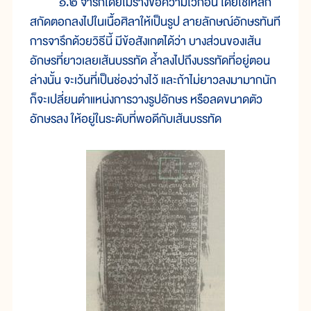
๑.๒ จารึกโดยไม่ร่างข้อความไว้ก่อน โดยใช้เหล็ก
สกัดตอกลงไปในเนื้อศิลาให้เป็นรูป ลายลักษณ์อักษรทันที
การจารึกด้วยวิธีนี้ มีข้อสังเกตได้ว่า บางส่วนของเส้น
อักษรที่ยาวเลยเส้นบรรทัด ล้ำลงไปถึงบรรทัดที่อยู่ตอน
ล่างนั้น จะเว้นที่เป็นช่องว่างไว้ และถ้าไม่ยาวลงมามากนัก
ก็จะเปลี่ยนตำแหน่งการวางรูปอักษร หรือลดขนาดตัว
อักษรลง ให้อยู่ในระดับที่พอดีกับเส้นบรรทัด