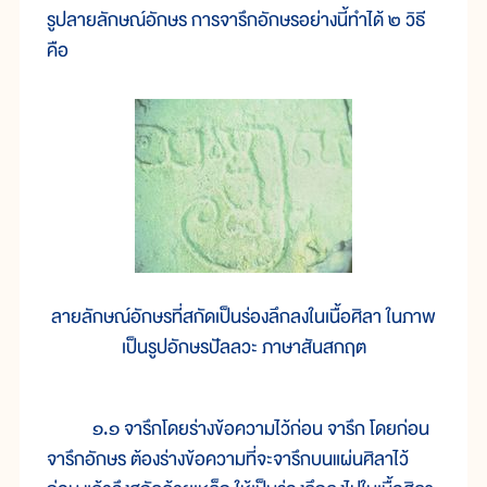
รูปลายลักษณ์อักษร การจารึกอักษรอย่างนี้ทำได้ ๒ วิธี
คือ
ลายลักษณ์อักษรที่สกัดเป็นร่องลึกลงในเนื้อศิลา ในภาพ
เป็นรูปอักษรปัลลวะ ภาษาสันสกฤต
๑.๑ จารึกโดยร่างข้อความไว้ก่อน จารึก โดยก่อน
จารึกอักษร ต้องร่างข้อความที่จะจารึกบนแผ่นศิลาไว้