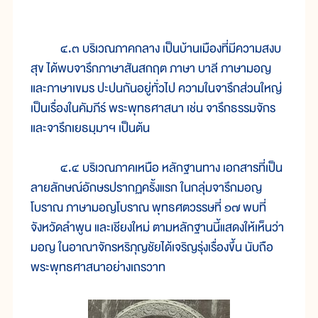
๔.๓ บริเวณภาคกลาง เป็นบ้านเมืองที่มีความสงบ
สุข ได้พบจารึกภาษาสันสกฤต ภาษา บาลี ภาษามอญ
และภาษาเขมร ปะปนกันอยู่ทั่วไป ความในจารึกส่วนใหญ่
เป็นเรื่องในคัมภีร์ พระพุทธศาสนา เช่น จารึกธรรมจักร
และจารึกเยธมฺมาฯ เป็นต้น
๔.๔ บริเวณภาคเหนือ หลักฐานทาง เอกสารที่เป็น
ลายลักษณ์อักษรปรากฏครั้งแรก ในกลุ่มจารึกมอญ
โบราณ ภาษามอญโบราณ พุทธศตวรรษที่ ๑๗ พบที่
จังหวัดลำพูน และเชียงใหม่ ตามหลักฐานนี้แสดงให้เห็นว่า
มอญ ในอาณาจักรหริภุญชัยได้เจริญรุ่งเรื่องขึ้น นับถือ
พระพุทธศาสนาอย่างเถรวาท