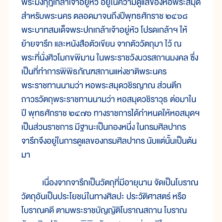
พระมงกุฎเกล้าเจ้าอยู่หัว อยู่ในความดูแลของหอพระสมุด
สำหรับพระนคร ตลอดมาจนถึงปีพุทธศักราช ๒๔๖๘
พระบาทสมเด็จพระปกเกล้าเจ้าอยู่หัว โปรดเกล้าฯ ให้
ย้ายจารึก และหนังสือตัวเขียน จากตัววัตถุมา ไว้ ณ
พระที่นั่งศิวโมกขพิมาน ในพระราชวังบวรสถานมงคล ซึ่ง
เป็นที่ทำการพิพิธภัณฑสถานแห่งชาติพระนคร
พระราชทานนามว่า หอพระสมุดวชิรญาณ ส่วนตึก
ถาวรวัตถุพระราชทานนามว่า หอสมุดวชิราวุธ ต่อมาใน
ปี พุทธศักราช ๒๔๗๖ ทางราชการได้กำหนดให้หอสมุดฯ
เป็นส่วนราชการ มีฐานะเป็นกองหนึ่ง ในกรมศิลปากร
จารึกจึงอยู่ในการดูแลของกรมศิลปากร นับแต่นั้นเป็นต้น
มา
เนื่องจากจารึกเป็นวัตถุที่มีอายุนาน จัดเป็นโบราณ
วัตถุอันเป็นประโยชน์ในทางศิลปะ ประวัติศาสตร์ หรือ
โบราณคดี ตามพระราชบัญญัติโบราณสถาน โบราณ