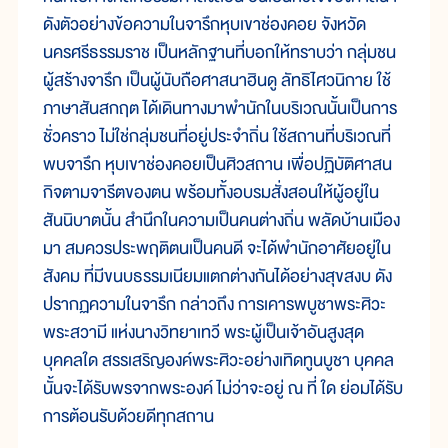
ดังตัวอย่างข้อความในจารึกหุบเขาช่องคอย จังหวัด
นครศรีธรรมราช เป็นหลักฐานที่บอกให้ทราบว่า กลุ่มชน
ผู้สร้างจารึก เป็นผู้นับถือศาสนาฮินดู ลัทธิไศวนิกาย ใช้
ภาษาสันสกฤต ได้เดินทางมาพำนักในบริเวณนั้นเป็นการ
ชั่วคราว ไม่ใช่กลุ่มชนที่อยู่ประจำถิ่น ใช้สถานที่บริเวณที่
พบจารึก หุบเขาช่องคอยเป็นศิวสถาน เพื่อปฏิบัติศาสน
กิจตามจารีตของตน พร้อมทั้งอบรมสั่งสอนให้ผู้อยู่ใน
สันนิบาตนั้น สำนึกในความเป็นคนต่างถิ่น พลัดบ้านเมือง
มา สมควรประพฤติตนเป็นคนดี จะได้พำนักอาศัยอยู่ใน
สังคม ที่มีขนบธรรมเนียมแตกต่างกันได้อย่างสุขสงบ ดัง
ปรากฏความในจารึก กล่าวถึง การเคารพบูชาพระศิวะ
พระสวามี แห่งนางวิทยาเทวี พระผู้เป็นเจ้าอันสูงสุด
บุคคลใด สรรเสริญองค์พระศิวะอย่างเทิดทูนบูชา บุคคล
นั้นจะได้รับพรจากพระองค์ ไม่ว่าจะอยู่ ณ ที่ ใด ย่อมได้รับ
การต้อนรับด้วยดีทุกสถาน