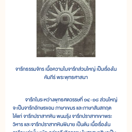
จารึกธรรมจักร เนื้อความในจารึกส่วนใหญ่ เป็นเรื่องใน
คัมภีร์ พระพุทธศาสนา
จารึกในระหว่างพุทธศตวรรษที่ ๑๔-๑๘ ส่วนใหญ่
จะเป็นจารึกอักษรขอม ภาษาเขมร และภาษาสันสกฤต
ได้แก่ จารึกปราสาทหิน พนมรุ้ง จารึกปราสาทเขาพระ
วิหาร และจารึกปราสาทหินพิมาย เป็นต้น เนื้อเรื่องใน