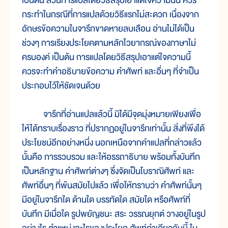
เป็นต้น ส่วนการแปลโดยวิธีสรุปเอาแต่ใจความนั้น ควร
กระทำในกรณีที่การแปลด้วยวิธีแรกไม่สะดวก เนื่องจาก
อักษรข้อความในจารึกขาดหายลบเลือน อ่านไม่ได้เป็น
ช่วงๆ การเรียงประโยคตามหลักไวยากรณ์ของภาษาไม่
ครบองค์ เป็นต้น การแปลโดยวิธีสรุปเอาแต่ใจความนี้
ควรจะทำคำอธิบายข้อความ คำศัพท์ และอื่นๆ ที่จำเป็น
ประกอบไว้ให้ชัดเจนด้วย
จารึกที่อ่านแปลแล้วนี้ มิได้มีจุดมุ่งหมายเพียงเพื่อ
ให้ได้ทราบเรื่องราว ที่ปรากฏอยู่ในจารึกเท่านั้น สิ่งที่พึงได้
ประโยชน์อีกอย่างหนึ่ง นอกเหนือจากคำแปลที่กล่าวแล้ว
นั้นคือ การรวบรวม และให้อรรถาธิบาย พร้อมทั้งบันทึก
เป็นหลักฐาน คำศัพท์ต่างๆ ซึ่งจัดเป็นโบราณิศัพท์ และ
ศัพท์อื่นๆ ที่พ้นสมัยไปแล้ว เพื่อให้ทราบว่า คำศัพท์นั้นๆ
มีอยู่ในจารึกใด ด้านใด บรรทัดใด สมัยใด หรือศัพท์ที่
บันทึก มีเมื่อใด รูปพยัญชนะ สระ วรรณยุกต์ วางอยู่ในรูป