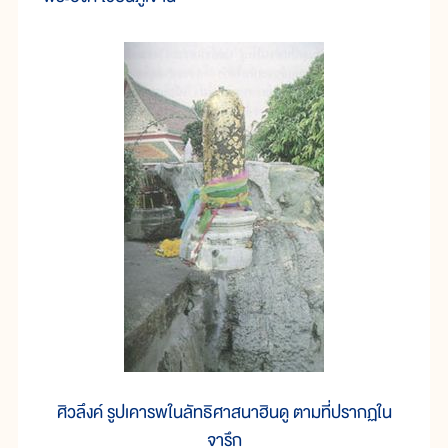
ศิวลึงค์ รูปเคารพในลัทธิศาสนาฮินดู ตามที่ปรากฏใน
จารึก