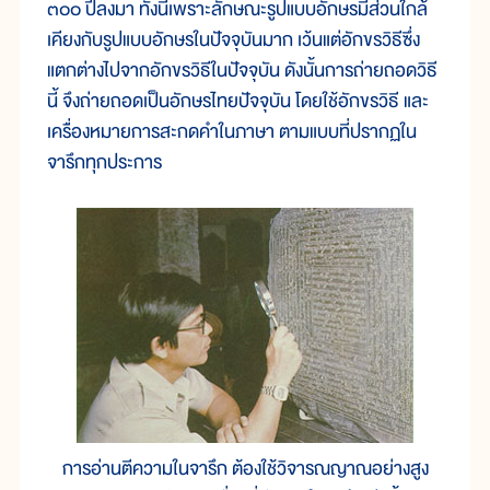
๓๐๐ ปีลงมา ทั้งนี้เพราะลักษณะรูปแบบอักษรมีส่วนใกล้
เคียงกับรูปแบบอักษรในปัจจุบันมาก เว้นแต่อักขรวิธีซึ่ง
แตกต่างไปจากอักขรวิธีในปัจจุบัน ดังนั้นการถ่ายถอดวิธี
นี้ จึงถ่ายถอดเป็นอักษรไทยปัจจุบัน โดยใช้อักขรวิธี และ
เครื่องหมายการสะกดคำในภาษา ตามแบบที่ปรากฏใน
จารึกทุกประการ
การอ่านตีความในจารึก ต้องใช้วิจารณญาณอย่างสูง