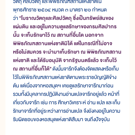
วัตถุ ศิลปวัตถุ และพิพิธภัณฑสถานแห่งชาติใน
พุทธศักราช ๒๕๐๔ หมวด ๓ มาตรา ๒๖ กำหนด
ว่า
"โบราณวัตถุและศิลปวัตถุ ซึ่งเป็นทรัพย์สินของ
แผ่นดิน และอยู่ในความดูแลรักษาของกรมศิลปากร
นั้น จะเก็บรักษาไว้ ณ สถานที่อื่นใด นอกจาก
พิพิธภัณฑสถานแห่งชาติมิได้ แต่ในกรณีที่ไม่อาจ
หรือไม่สมควร จะนำมาเก็บรักษา ณ พิพิธภัณฑสถาน
แห่งชาติ และได้รับอนุมัติ จากรัฐมนตรีแล้ว จะเก็บไว้
ณ สถานที่อื่นก็ได้"
ดังนั้นจารึกจึงต้องจัดแสดงหรือเก็บ
ไว้ในพิพิธภัณฑสถานแห่งชาติตามพระราชบัญญัติข้าง
ต้น แต่เนื่องจากหอสมุดฯ เคยดูแลรักษาจารึกมาก่อน
รวมทั้งมีบุคลากรปฏิบัติงานอ่านแปลจารึกอยู่แล้ว หน้าที่
เกี่ยวกับจารึก เช่น การ ศึกษาวิเคราะห์ อ่าน แปล และเก็บ
รักษาจารึกที่อยู่ระหว่างการอ่านแปล จึงยังคงอยู่ในความ
รับผิดชอบของหอสมุดแห่งชาติสืบมา จนถึงปัจจุบัน