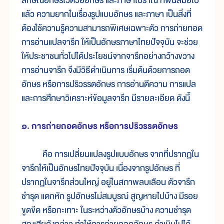
ลักษณ์อักษรไว้ด้วยอักษร และภาษาโบราณ ที่พ้นสมัยไป
แล้ว ความยากในเรื่องรูปแบบอักษร และภาษา เป็นสิ่งที่
ต้องใช้ความรู้ความสามารถพิเศษเฉพาะตัว การถ่ายทอด
การอ่านแปลจารึก ให้เป็นอักษรภาษาไทยปัจจุบัน จะช่วย
ให้ประชาชนทั่วไปได้ประโยชน์จากจารึกอย่างกว้างขวาง
การอ่านจารึก จึงมีวิธีดำเนินการ เริ่มต้นด้วยการถอด
อักษร หรือการปริวรรตอักษร การอ่านตีความ การแปล
และการศึกษาวิเคราะห์ข้อมูลจารึก มีรายละเอียด ดังนี้
๑. การถ่ายถอดอักษร หรือการปริวรรตอักษร
คือ การเปลี่ยนแปลงรูปแบบอักษร จากที่ปรากฏใน
จารึกให้เป็นอักษรไทยปัจจุบัน เนื่องจากรูปอักษร ที่
ปรากฏในจารึกส่วนใหญ่ อยู่ในสภาพลบเลือน ตัวจารึก
ชำรุด แตกหัก รูปอักษรไม่สมบูรณ์ สูญหายไปบ้าง มีรอย
ขูดขีด หรือกะเทาะ ในระหว่างตัวอักษรบ้าง ความชำรุด