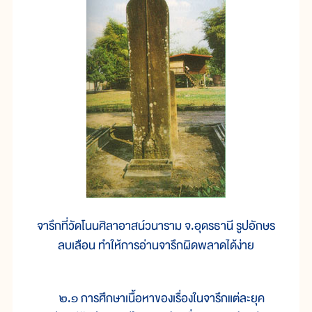
จารึกที่วัดโนนศิลาอาสน์วนาราม จ.อุดรธานี รูปอักษร
ลบเลือน ทำให้การอ่านจารึกผิดพลาดได้ง่าย
๒.๑ การศึกษาเนื้อหาของเรื่องในจารึกแต่ละยุค