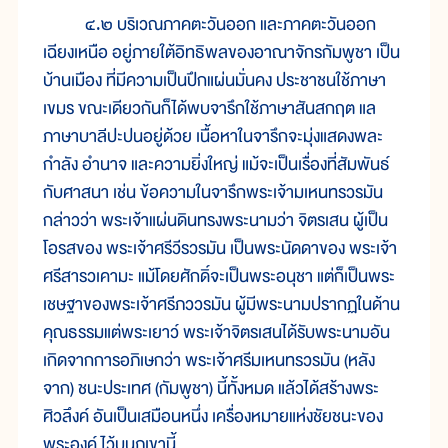
๔.๒ บริเวณภาคตะวันออก และภาคตะวันออก
เฉียงเหนือ อยู่ภายใต้อิทธิพลของอาณาจักรกัมพูชา เป็น
บ้านเมือง ที่มีความเป็นปึกแผ่นมั่นคง ประชาชนใช้ภาษา
เขมร ขณะเดียวกันก็ได้พบจารึกใช้ภาษาสันสกฤต แล
ภาษาบาลีปะปนอยู่ด้วย เนื้อหาในจารึกจะมุ่งแสดงพละ
กำลัง อำนาจ และความยิ่งใหญ่ แม้จะเป็นเรื่องที่สัมพันธ์
กับศาสนา เช่น ข้อความในจารึกพระเจ้ามเหนทรวรมัน
กล่าวว่า พระเจ้าแผ่นดินทรงพระนามว่า จิตรเสน ผู้เป็น
โอรสของ พระเจ้าศรีวีรวรมัน เป็นพระนัดดาของ พระเจ้า
ศรีสารวเคามะ แม้โดยศักดิ์จะเป็นพระอนุชา แต่ก็เป็นพระ
เชษฐาของพระเจ้าศรีภววรมัน ผู้มีพระนามปรากฏในด้าน
คุณธรรมแต่พระเยาว์ พระเจ้าจิตรเสนได้รับพระนามอัน
เกิดจากการอภิเษกว่า พระเจ้าศรีมเหนทรวรมัน (หลัง
จาก) ชนะประเทศ (กัมพูชา) นี้ทั้งหมด แล้วได้สร้างพระ
ศิวลึงค์ อันเป็นเสมือนหนึ่ง เครื่องหมายแห่งชัยชนะของ
พระองค์ ไว้บนภูเขานี้