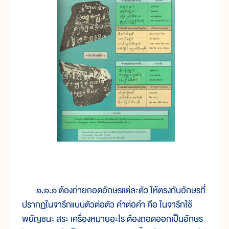
๑.๑.๑ ต้องถ่ายถอดอักษรแต่ละตัว ให้ตรงกับอักษรที่
ปรากฏในจารึกแบบตัวต่อตัว คำต่อคำ คือ ในจารึกใช้
พยัญชนะ สระ เครื่องหมายอะไร ต้องถอดออกเป็นอักษร