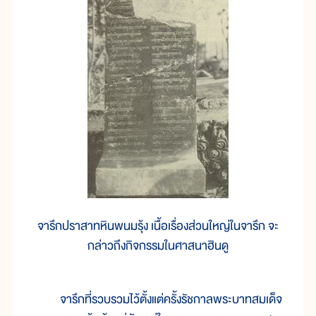
จารึกปราสาทหินพนมรุ้ง เนื้อเรื่องส่วนใหญ่ในจารึก จะ
กล่าวถึงกิจกรรมในศาสนาฮินดู
จารึกที่รวบรวมไว้ตั้งแต่ครั้งรัชกาลพระบาทสมเด็จ