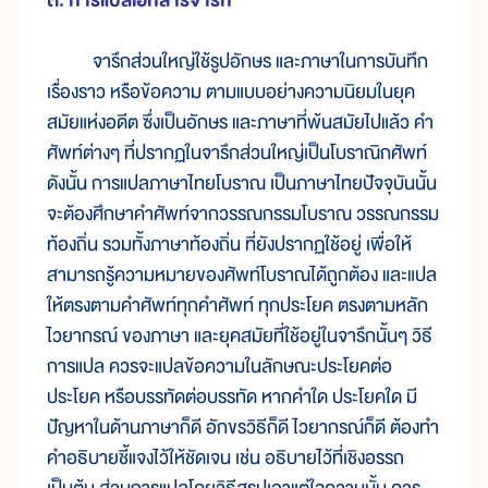
๓. การแปลเอกสารจารึก
จารึกส่วนใหญ่ใช้รูปอักษร และภาษาในการบันทึก
เรื่องราว หรือข้อความ ตามแบบอย่างความนิยมในยุค
สมัยแห่งอดีต ซึ่งเป็นอักษร และภาษาที่พ้นสมัยไปแล้ว คำ
ศัพท์ต่างๆ ที่ปรากฏในจารึกส่วนใหญ่เป็นโบราณิกศัพท์
ดังนั้น การแปลภาษาไทยโบราณ เป็นภาษาไทยปัจจุบันนั้น
จะต้องศึกษาคำศัพท์จากวรรณกรรมโบราณ วรรณกรรม
ท้องถิ่น รวมทั้งภาษาท้องถิ่น ที่ยังปรากฏใช้อยู่ เพื่อให้
สามารถรู้ความหมายของศัพท์โบราณได้ถูกต้อง และแปล
ให้ตรงตามคำศัพท์ทุกคำศัพท์ ทุกประโยค ตรงตามหลัก
ไวยากรณ์ ของภาษา และยุคสมัยที่ใช้อยู่ในจารึกนั้นๆ วิธี
การแปล ควรจะแปลข้อความในลักษณะประโยคต่อ
ประโยค หรือบรรทัดต่อบรรทัด หากคำใด ประโยคใด มี
ปัญหาในด้านภาษาก็ดี อักขรวิธีก็ดี ไวยากรณ์ก็ดี ต้องทำ
คำอธิบายชี้แจงไว้ให้ชัดเจน เช่น อธิบายไว้ที่เชิงอรรถ