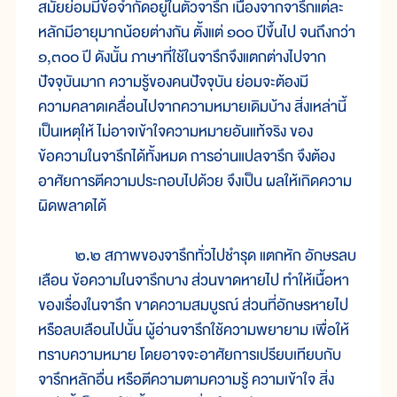
สมัยย่อมมีข้อจำกัดอยู่ในตัวจารึก เนื่องจากจารึกแต่ละ
หลักมีอายุมากน้อยต่างกัน ตั้งแต่ ๑๐๐ ปีขึ้นไป จนถึงกว่า
๑,๓๐๐ ปี ดังนั้น ภาษาที่ใช้ในจารึกจึงแตกต่างไปจาก
ปัจจุบันมาก ความรู้ของคนปัจจุบัน ย่อมจะต้องมี
ความคลาดเคลื่อนไปจากความหมายเดิมบ้าง สิ่งเหล่านี้
เป็นเหตุให้ ไม่อาจเข้าใจความหมายอันแท้จริง ของ
ข้อความในจารึกได้ทั้งหมด การอ่านแปลจารึก จึงต้อง
อาศัยการตีความประกอบไปด้วย จึงเป็น ผลให้เกิดความ
ผิดพลาดได้
๒.๒ สภาพของจารึกทั่วไปชำรุด แตกหัก อักษรลบ
เลือน ข้อความในจารึกบาง ส่วนขาดหายไป ทำให้เนื้อหา
ของเรื่องในจารึก ขาดความสมบูรณ์ ส่วนที่อักษรหายไป
หรือลบเลือนไปนั้น ผู้อ่านจารึกใช้ความพยายาม เพื่อให้
ทราบความหมาย โดยอาจจะอาศัยการเปรียบเทียบกับ
จารึกหลักอื่น หรือตีความตามความรู้ ความเข้าใจ สิ่ง