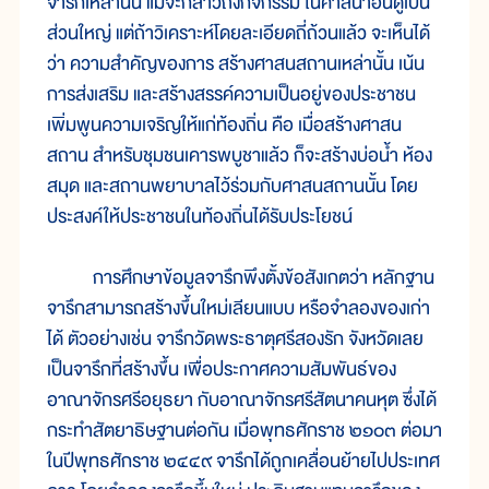
จารึกเหล่านั้น แม้จะกล่าวถึงกิจกรรม ในศาสนาฮินดูเป็น
ส่วนใหญ่ แต่ถ้าวิเคราะห์โดยละเอียดถี่ถ้วนแล้ว จะเห็นได้
ว่า ความสำคัญของการ สร้างศาสนสถานเหล่านั้น เน้น
การส่งเสริม และสร้างสรรค์ความเป็นอยู่ของประชาชน
เพิ่มพูนความเจริญให้แก่ท้องถิ่น คือ เมื่อสร้างศาสน
สถาน สำหรับชุมชนเคารพบูชาแล้ว ก็จะสร้างบ่อน้ำ ห้อง
สมุด และสถานพยาบาลไว้ร่วมกับศาสนสถานนั้น โดย
ประสงค์ให้ประชาชนในท้องถิ่นได้รับประโยชน์
การศึกษาข้อมูลจารึกพึงตั้งข้อสังเกตว่า หลักฐาน
จารึกสามารถสร้างขึ้นใหม่เลียนแบบ หรือจำลองของเก่า
ได้ ตัวอย่างเช่น จารึกวัดพระธาตุศรีสองรัก จังหวัดเลย
เป็นจารึกที่สร้างขึ้น เพื่อประกาศความสัมพันธ์ของ
อาณาจักรศรีอยุธยา กับอาณาจักรศรีสัตนาคนหุต ซึ่งได้
กระทำสัตยาธิษฐานต่อกัน เมื่อพุทธศักราช ๒๑๐๓ ต่อมา
ในปีพุทธศักราช ๒๔๔๙ จารึกได้ถูกเคลื่อนย้ายไปประเทศ