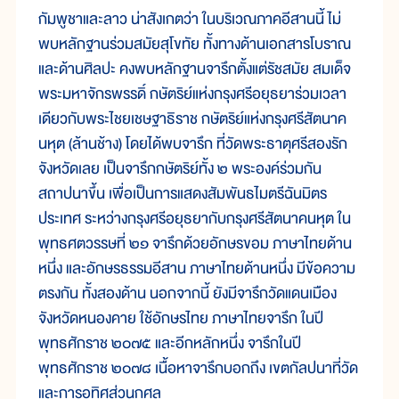
กัมพูชาและลาว น่าสังเกตว่า ในบริเวณภาคอีสานนี้ ไม่
พบหลักฐานร่วมสมัยสุโขทัย ทั้งทางด้านเอกสารโบราณ
และด้านศิลปะ คงพบหลักฐานจารึกตั้งแต่รัชสมัย สมเด็จ
พระมหาจักรพรรดิ์ กษัตริย์แห่งกรุงศรีอยุธยาร่วมเวลา
เดียวกับพระไชยเชษฐาธิราช กษัตริย์แห่งกรุงศรีสัตนาค
นหุต (ล้านช้าง) โดยได้พบจารึก ที่วัดพระธาตุศรีสองรัก
จังหวัดเลย เป็นจารึกกษัตริย์ทั้ง ๒ พระองค์ร่วมกัน
สถาปนาขึ้น เพื่อเป็นการแสดงสัมพันธไมตรีฉันมิตร
ประเทศ ระหว่างกรุงศรีอยุธยากับกรุงศรีสัตนาคนหุต ใน
พุทธศตวรรษที่ ๒๑ จารึกด้วยอักษรขอม ภาษาไทยด้าน
หนึ่ง และอักษรธรรมอีสาน ภาษาไทยด้านหนึ่ง มีข้อความ
ตรงกัน ทั้งสองด้าน นอกจากนี้ ยังมีจารึกวัดแดนเมือง
จังหวัดหนองคาย ใช้อักษรไทย ภาษาไทยจารึก ในปี
พุทธศักราช ๒๐๗๕ และอีกหลักหนึ่ง จารึกในปี
พุทธศักราช ๒๐๗๘ เนื้อหาจารึกบอกถึง เขตกัลปนาที่วัด
และการอุทิศส่วนกุศล