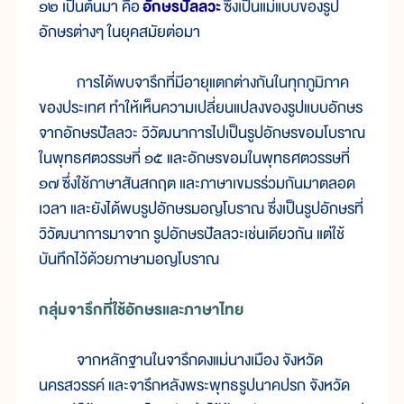
๑๒ เป็นต้นมา คือ
อักษรปัลลวะ
ซึ่งเป็นแม่แบบของรูป
อักษรต่างๆ ในยุคสมัยต่อมา
การได้พบจารึกที่มีอายุแตกต่างกันในทุกภูมิภาค
ของประเทศ ทำให้เห็นความเปลี่ยนแปลงของรูปแบบอักษร
จากอักษรปัลลวะ วิวัฒนาการไปเป็นรูปอักษรขอมโบราณ
ในพุทธศตวรรษที่ ๑๕ และอักษรขอมในพุทธศตวรรษที่
๑๗ ซึ่งใช้ภาษาสันสกฤต และภาษาเขมรร่วมกันมาตลอด
เวลา และยังได้พบรูปอักษรมอญโบราณ ซึ่งเป็นรูปอักษรที่
วิวัฒนาการมาจาก รูปอักษรปัลลวะเช่นเดียวกัน แต่ใช้
บันทึกไว้ด้วยภาษามอญโบราณ
กลุ่มจารึกที่ใช้อักษรและภาษาไทย
จากหลักฐานในจารึกดงแม่นางเมือง จังหวัด
นครสวรรค์ และจารึกหลังพระพุทธรูปนาคปรก จังหวัด