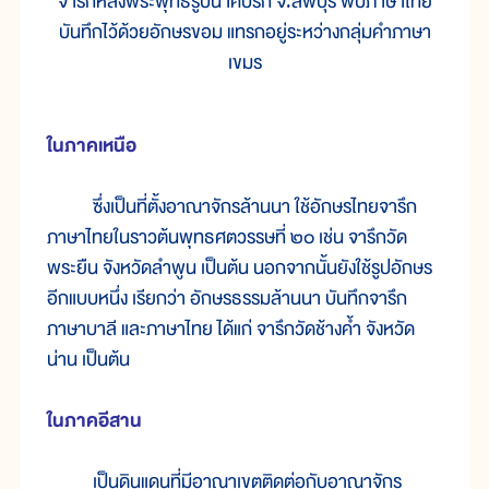
จารึกหลังพระพุทธรูปนาคปรก จ.ลพบุรี พบภาษาไทย
บันทึกไว้ด้วยอักษรขอม แทรกอยู่ระหว่างกลุ่มคำภาษา
เขมร
ในภาคเหนือ
ซึ่งเป็นที่ตั้งอาณาจักรล้านนา ใช้อักษรไทยจารึก
ภาษาไทยในราวต้นพุทธศตวรรษที่ ๒๐ เช่น จารึกวัด
พระยืน จังหวัดลำพูน เป็นต้น นอกจากนั้นยังใช้รูปอักษร
อีกแบบหนึ่ง เรียกว่า อักษรธรรมล้านนา บันทึกจารึก
ภาษาบาลี และภาษาไทย ได้แก่ จารึกวัดช้างค้ำ จังหวัด
น่าน เป็นต้น
ในภาคอีสาน
เป็นดินแดนที่มีอาณาเขตติดต่อกับอาณาจักร