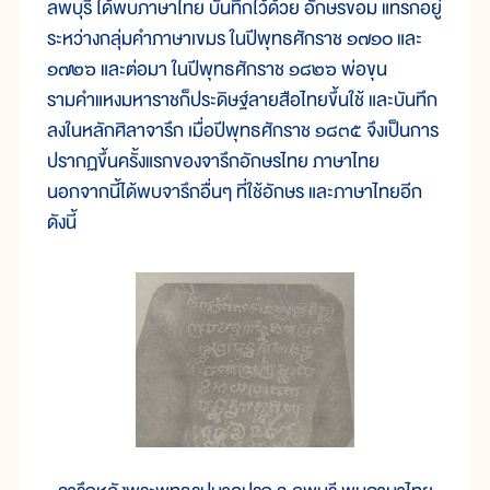
ลพบุรี ได้พบภาษาไทย บันทึกไว้ด้วย อักษรขอม แทรกอยู่
ระหว่างกลุ่มคำภาษาเขมร ในปีพุทธศักราช ๑๗๑๐ และ
๑๗๒๖ และต่อมา ในปีพุทธศักราช ๑๘๒๖ พ่อขุน
รามคำแหงมหาราชก็ประดิษฐ์ลายสือไทยขึ้นใช้ และบันทึก
ลงในหลักศิลาจารึก เมื่อปีพุทธศักราช ๑๘๓๕ จึงเป็นการ
ปรากฏขึ้นครั้งแรกของจารึกอักษรไทย ภาษาไทย
นอกจากนี้ได้พบจารึกอื่นๆ ที่ใช้อักษร และภาษาไทยอีก
ดังนี้