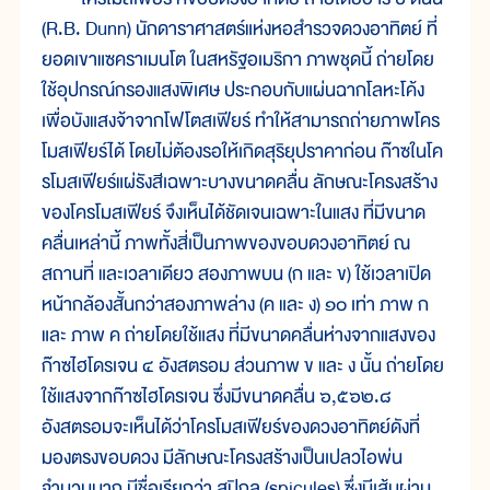
(R.B. Dunn) นักดาราศาสตร์แห่งหอสำรวจดวงอาทิตย์ ที่
ยอดเขาแซคราเมนโต ในสหรัฐอเมริกา ภาพชุดนี้ ถ่ายโดย
ใช้อุปกรณ์กรองแสงพิเศษ ประกอบกับแผ่นฉากโลหะโค้ง
เพื่อบังแสงจ้าจากโฟโตสเฟียร์ ทำให้สามารถถ่ายภาพโคร
โมสเฟียร์ได้ โดยไม่ต้องรอให้เกิดสุริยุปราคาก่อน ก๊าซในโค
รโมสเฟียร์แผ่รังสีเฉพาะบางขนาดคลื่น ลักษณะโครงสร้าง
ของโครโมสเฟียร์ จึงเห็นได้ชัดเจนเฉพาะในแสง ที่มีขนาด
คลื่นเหล่านี้ ภาพทั้งสี่เป็นภาพของขอบดวงอาทิตย์ ณ
สถานที่ และเวลาเดียว สองภาพบน (ก และ ข) ใช้เวลาเปิด
หน้ากล้องสั้นกว่าสองภาพล่าง (ค และ ง) ๑๐ เท่า ภาพ ก
และ ภาพ ค ถ่ายโดยใช้แสง ที่มีขนาดคลื่นห่างจากแสงของ
ก๊าซไฮโดรเจน ๔ อังสตรอม ส่วนภาพ ข และ ง นั้น ถ่ายโดย
ใช้แสงจากก๊าซไฮโดรเจน ซึ่งมีขนาดคลื่น ๖,๕๖๒.๘
อังสตรอมจะเห็นได้ว่าโครโมสเฟียร์ของดวงอาทิตย์ดังที่
มองตรงขอบดวง มีลักษณะโครงสร้างเป็นเปลวไอพ่น
จำนวนมาก มีชื่อเรียกว่า สปิกุล (spicules) ซึ่งมีเส้นผ่าน