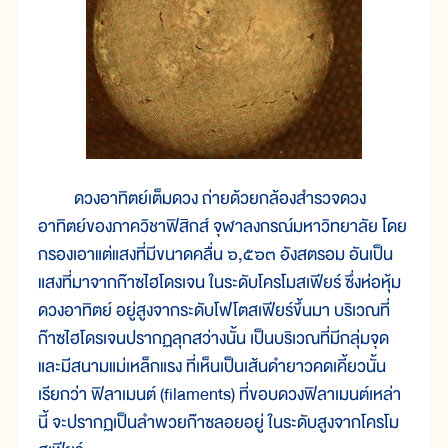
ดวงอาทิตย์เต็มดวง ถ่ายด้วยกล้องสำรวจดวง
อาทิตย์ของภาควิชาฟิสิกส์ จุฬาลงกรณ์มหาวิทยาลัย โดย
กรองเอาแต่แสงที่มีขนาดคลื่น ๖,๕๖๓ อังสตรอม อันเป็น
แสงที่มาจากก๊าซไฮโดรเจน ในระดับโครโมสเฟียร์ ซึ่งห่อหุ้ม
ดวงอาทิตย์ อยู่สูงจากระดับโฟโตสเฟียร์ขึ้นมา บริเวณที่
ก๊าซไฮโดรเจนปรากฏลุกสว่างนั้น เป็นบริเวณที่มีกลุ่มจุด
และมีสนามแม่เหล็กแรง ที่เห็นเป็นเส้นดำยาวคดเคี้ยวนั้น
เรียกว่า ฟิลาเมนต์ (filaments) ที่ขอบดวงฟิลาเมนต์เหล่า
นี้ จะปรากฏเป็นลำพวยก๊าซลอยอยู่ ในระดับสูงจากโครโม