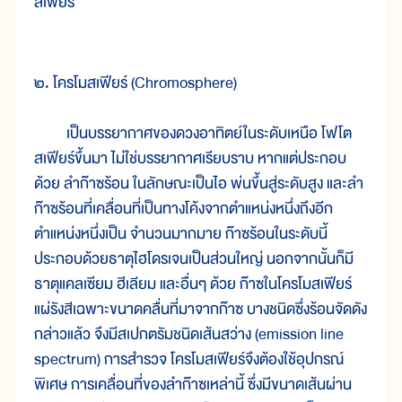
สเฟียร์
๒. โครโมสเฟียร์ (Chromosphere)
เป็นบรรยากาศของดวงอาทิตย์ในระดับเหนือ โฟโต
สเฟียร์ขึ้นมา ไม่ใช่บรรยากาศเรียบราบ หากแต่ประกอบ
ด้วย ลำก๊าซร้อน ในลักษณะเป็นไอ พ่นขึ้นสู่ระดับสูง และลำ
ก๊าซร้อนที่เคลื่อนที่เป็นทางโค้งจากตำแหน่งหนึ่งถึงอีก
ตำแหน่งหนึ่งเป็น จำนวนมากมาย ก๊าซร้อนในระดับนี้
ประกอบด้วยธาตุไฮโดรเจนเป็นส่วนใหญ่ นอกจากนั้นก็มี
ธาตุแคลเซียม ฮีเลียม และอื่นๆ ด้วย ก๊าซในโครโมสเฟียร์
แผ่รังสีเฉพาะขนาดคลื่นที่มาจากก๊าซ บางชนิดซึ่งร้อนจัดดัง
กล่าวแล้ว จึงมีสเปกตรัมชนิดเส้นสว่าง (emission line
spectrum) การสำรวจ โครโมสเฟียร์จึงต้องใช้อุปกรณ์
พิเศษ การเคลื่อนที่ของลำก๊าซเหล่านี้ ซึ่งมีขนาดเส้นผ่าน