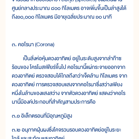
ศูนย์กลางประมาณ ๘๐๐ กิโลเมตร อาจเพิ่มขึ้นเป็นลำสูงได้
ถึง๑๐,๐๐๐ กิโลเมตร มีอายุเฉลี่ยประมาณ ๑๐ นาที
๓. คอโรนา (Corona)
เป็นสิ่งห่อหุ้มดวงอาทิตย์ อยู่ในระดับสูงจากลำก๊าซ
ร้อนของ โครโมสเฟียร์ขึ้นไป คอโรนานี้แผ่กระจายออกจาก
ดวงอาทิตย์ ตรวจสอบได้ไกลถึงกว่าเจ็ดล้าน กิโลเมตร จาก
ดวงอาทิตย์ การตรวจสอบแสงจากคอโรนาซึ่งสว่างเพียง
หนึ่งในล้านของแสงสว่าง จากตัวดวงอาทิตย์ แสดงว่าคอโร
นานี้มีองค์ประกอบที่สำคัญสามประการคือ
๓.๑ อิเล็กตรอนที่มีอุณหภูมิสูง
๓.๒ อนุภาคฝุ่นผงซึ่งโคจรวนรอบดวงอาทิตย์อยู่ในระยะ
ใกล้ และสะท้อนแสงอาทิตย์