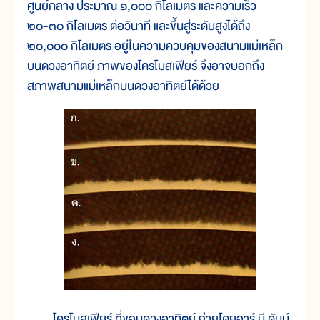
ศูนย์กลาง ประมาณ ๑,๐๐๐ กิโลเมตร และความเร็ว
๒๐-๓๐ กิโลเมตร ต่อวินาที และขึ้นสู่ระดับสูงได้ถึง
๒๐,๐๐๐ กิโลเมตร อยู่ในความควบคุมของสนามแม่เหล็ก
บนดวงอาทิตย์ ภาพของโครโมสเฟียร์ จึงอาจบอกถึง
สภาพสนามแม่เหล็กบนดวงอาทิตย์ได้ด้วย
โครโมสเฟียร์ ที่ขอบดวงอาทิตย์ ถ่ายโดยอาร์ บี ดันน์