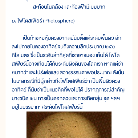
สะท้อนในกล้อง และท้องฟ้ามีเมฆมาก
๑. โฟโตสเฟียร์ (Photosphere)
เป็นก๊าซห่อหุ้มดวงอาทิตย์นับตั้งแต่ระดับพื้นผิว ลึก
ลงไปภายในดวงอาทิตย์จนถึงความลึกประมาณ ๒๕๐
กิโลเมตร ซึ่งเป็นระดับลึกที่สุดที่เราอาจมอง เห็นได้ โฟโต
สเฟียร์นี้อาจเทียบได้กับระดับผิวดินของโลกเรา หากแต่ว่า
หนากว่าและโปร่งต่อแสง สว่างธรรมดาพอประมาณ ดังนั้น
ในบางกรณีที่มีผู้กล่าวถึงโฟโตสเฟียร์ว่า เป็นพื้นผิวดวง
อาทิตย์ ก็นับว่าเป็นแนวคิดที่พอไปได้ ปรากฏการณ์สำคัญ
บางชนิด เช่น การเป็นดอกดวงและการเกิดกลุ่ม จุด ฯลฯ
อยู่ในบรรยากาศระดับโฟโตสเฟียร์นี้