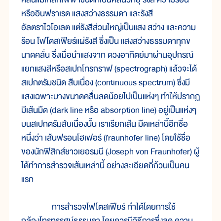
หรืออินฟราเรด แสงสว่างธรรมดา และรังสี
อัลตราไวโอเลต แต่รังสีส่วนใหญ่เป็นแสง สว่าง และความ
ร้อน โฟโตสเฟียร์แผ่รังสี ซึ่งเป็น แสงสว่างธรรมดาทุกข
นาดคลื่น ซึ่งเมื่อนำแสงจาก ดวงอาทิตย์มาผ่านอุปกรณ์
แยกแสงสีหรือสเปกโทรกราฟ (spectrograph) แล้วจะได้
สเปกตรัมชนิด สืบเนื่อง (continuous spectrum) ซึ่งมี
แสงเฉพาะบางขนาดคลื่นลดน้อยไปเป็นแห่งๆ ทำให้ปรากฏ
มีเส้นมืด (dark line หรือ absorption line) อยู่เป็นแห่งๆ
บนสเปกตรัมสืบเนื่องนั้น เราเรียกเส้น มืดเหล่านี้อีกชื่อ
หนึ่งว่า เส้นฟรอนโฮเฟอร์ (fraunhofer line) โดยใช้ชื่อ
ของนักฟิสิกส์ชาวเยอรมนี (Joseph von Fraunhofer) ผู้
ได้ทำการสำรวจเส้นเหล่านี้ อย่างละเอียดถี่ถ้วนเป็นคน
แรก
การสำรวจโฟโตสเฟียร์ ทำได้โดยการใช้
กล้องโทรทรรศน์ธรรมดา โดยควรมีวิธีการซึ่งลด ความ