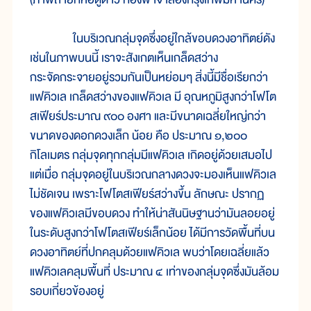
ในบริเวณกลุ่มจุดซึ่งอยู่ใกล้ขอบดวงอาทิตย์ดัง
เช่นในภาพบนนี้ เราจะสังเกตเห็นเกล็ดสว่าง
กระจัดกระจายอยู่รวมกันเป็นหย่อมๆ สิ่งนี้มีชื่อเรียกว่า
แฟคิวเล เกล็ดสว่างของแฟคิวเล มี อุณหภูมิสูงกว่าโฟโต
สเฟียร์ประมาณ ๙๐๐ องศา และมีขนาดเฉลี่ยใหญ่กว่า
ขนาดของดอกดวงเล็ก น้อย คือ ประมาณ ๑,๒๐๐
กิโลเมตร กลุ่มจุดทุกกลุ่มมีแฟคิวเล เกิดอยู่ด้วยเสมอไป
แต่เมื่อ กลุ่มจุดอยู่ในบริเวณกลางดวงจะมองเห็นแฟคิวเล
ไม่ชัดเจน เพราะโฟโตสเฟียร์สว่างขึ้น ลักษณะ ปรากฏ
ของแฟคิวเลมีขอบดวง ทำให้น่าสันนิษฐานว่ามันลอยอยู่
ในระดับสูงกว่าโฟโตสเฟียร์เล็กน้อย ได้มีการวัดพื้นที่บน
ดวงอาทิตย์ที่ปกคลุมด้วยแฟคิวเล พบว่าโดยเฉลี่ยแล้ว
แฟคิวเลคลุมพื้นที่ ประมาณ ๔ เท่าของกลุ่มจุดซึ่งมันล้อม
รอบเกี่ยวข้องอยู่