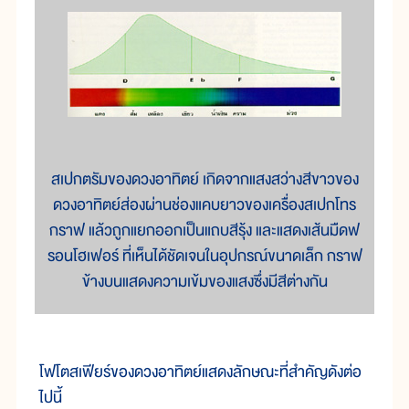
สเปกตรัมของดวงอาทิตย์ เกิดจากแสงสว่างสีขาวของ
ดวงอาทิตย์ส่องผ่านช่องแคบยาวของเครื่องสเปกโทร
กราฟ แล้วถูกแยกออกเป็นแถบสีรุ้ง และแสดงเส้นมืดฟ
รอนโฮเฟอร์ ที่เห็นได้ชัดเจนในอุปกรณ์ขนาดเล็ก กราฟ
ข้างบนแสดงความเข้มของแสงซึ่งมีสีต่างกัน
โฟ
โต
สเฟียร์
ของ
ดวง
อาทิตย์
แสดง
ลักษณะ
ที่
สำคัญ
ดัง
ต่อ
ไป
นี้