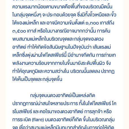
ความแรงมากน้อยตามขนาดคือพื้นที่ของบริเวณมืดนั้น
ในกลุ่มจุดหนึ่งๆ จะประกอบด้วยจุด ซึ่งมีทั้งขั้วเหนือและขั้ว
ใต้ของแม่เหล็ก และอาจมีความเข้มตั้งแต่ ๑,๓๐๐ เกาส์ถึง
๓,๕๐๐ เกาส์ หรือในบางกรณีอาจมากกว่านั้น การค้น
พบสนามแม่เหล็กในบริเวณจุดและกลุ่มจุดของดวง
อาทิตย์ ทำให้เกิดข้อสันนิษฐานในปัจจุบันว่า เส้นแรงแม่
เหล็กซึ่งพุ่งผ่านโฟโตสเฟียร์นี้ มีอำนาจกีดกัน การถ่ายเท
พลังงานความร้อนจากภายในขึ้นมายังระดับพื้นผิว จึง
ทำให้อุณหภูมิและความสว่างใน บริเวณนั้นลดลง ปรากฏ
ให้เห็นเป็นจุดและกลุ่มจุดขึ้น
กลุ่มจุดบนดวงอาทิตย์เป็นแหล่งเกิด
ปรากฏการณ์น่าสนใจหลายประการ ทั้งในโฟโตสเฟียร์ โค
รโมสเฟียร์ และคอโรนาของดวงอาทิตย์ การลุกจ้า หรือ
การระเบิด (flare) บนดวงอาทิตย์ก็เกิด ขึ้นในบริเวณกลุ่ม
จุด เชื่อว่าสนามแม่เหล็กมีบทบาทสำคัญในการก่อให้เกิด