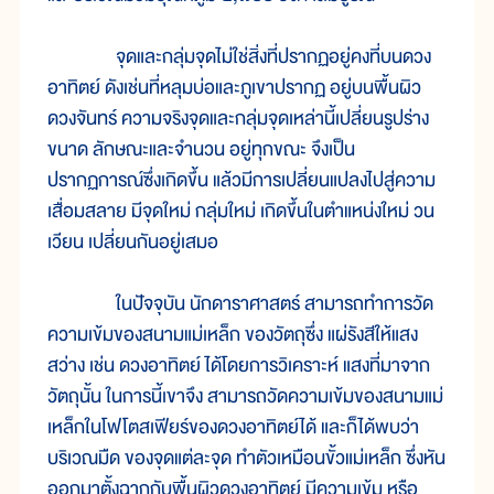
จุดและกลุ่มจุดไม่ใช่สิ่งที่ปรากฏอยู่คงที่บนดวง
อาทิตย์ ดังเช่นที่หลุมบ่อและภูเขาปรากฏ อยู่บนพื้นผิว
ดวงจันทร์ ความจริงจุดและกลุ่มจุดเหล่านี้เปลี่ยนรูปร่าง
ขนาด ลักษณะและจำนวน อยู่ทุกขณะ จึงเป็น
ปรากฏการณ์ซึ่งเกิดขึ้น แล้วมีการเปลี่ยนแปลงไปสู่ความ
เสื่อมสลาย มีจุดใหม่ กลุ่มใหม่ เกิดขึ้นในตำแหน่งใหม่ วน
เวียน เปลี่ยนกันอยู่เสมอ
ในปัจจุบัน นักดาราศาสตร์ สามารถทำการวัด
ความเข้มของสนามแม่เหล็ก ของวัตถุซึ่ง แผ่รังสีให้แสง
สว่าง เช่น ดวงอาทิตย์ ได้โดยการวิเคราะห์ แสงที่มาจาก
วัตถุนั้น ในการนี้เขาจึง สามารถวัดความเข้มของสนามแม่
เหล็กในโฟโตสเฟียร์ของดวงอาทิตย์ได้ และก็ได้พบว่า
บริเวณมืด ของจุดแต่ละจุด ทำตัวเหมือนขั้วแม่เหล็ก ซึ่งหัน
ออกมาตั้งฉากกับพื้นผิวดวงอาทิตย์ มีความเข้ม หรือ