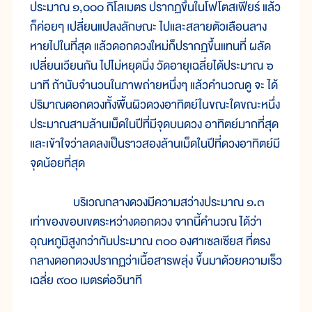
ประมาณ ๑,๐๐๐ กิโลเมตร ปรากฏขึ้นในโฟโตสเฟียร์ แล้ว
ก็ค่อยๆ เปลี่ยนแปลงลักษณะ ไปและสลายตัวเลือนลาง
หายไปในที่สุด แล้วดอกดวงใหม่ก็ปรากฏขึ้นแทนที่ ผลัด
เปลี่ยนเวียนกัน ไปไม่หยุดนิ่ง วัดอายุเฉลี่ยได้ประมาณ ๖
นาที ถ้านับจำนวนในภาพถ่ายหนึ่งๆ แล้วคำนวณดู จะ ได้
ปริมาณดอกดวงทั้งพื้นผิวดวงอาทิตย์ในขณะใดขณะหนึ่ง
ประมาณสามล้านเม็ดในปีที่มีจุดบนดวง อาทิตย์มากที่สุด
และเข้าใจว่าลดลงเป็นราวสองล้านเม็ดในปีที่ดวงอาทิตย์มี
จุดน้อยที่สุด
บริเวณกลางดวงมีความสว่างประมาณ ๑.๓
เท่าของขอบเขตระหว่างดอกดวง จากนี้คำนวณ ได้ว่า
อุณหภูมิสูงกว่ากันประมาณ ๓๐๐ องศาเซลเซียส ที่ตรง
กลางดอกดวงปรากฏว่าเนื้อสารพลุ่ง ขึ้นมาด้วยความเร็ว
เฉลี่ย ๙๐๐ เมตรต่อวินาที