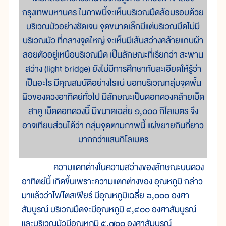
กรุงเทพมหานคร ในภาพนี้จะเห็นบริเวณมืดล้อมรอบด้วย
บริเวณมัวอย่างชัดเจน จุดขนาดเล็กมีแต่บริเวณมืดไม่มี
บริเวณมัว ที่กลางจุดใหญ่ จะเห็นมีเส้นสว่างคล้ายแถบผ้า
ลอยตัวอยู่เหนือบริเวณมืด เป็นลักษณะที่เรียกว่า สะพาน
สว่าง (light bridge) ยังไม่มีการศึกษากันละเอียดให้รู้ว่า
เป็นอะไร มีคุณสมบัติอย่างไรแน่ นอกบริเวณกลุ่มจุดพื้น
ผิวของดวงอาทิตย์ทั่วไป มีลักษณะเป็นดอกดวงคล้ายเม็ด
สาคู เม็ดดอกดวงนี้ มีขนาดเฉลี่ย ๑,๐๐๐ กิโลเมตร จึง
อาจเทียบส่วนได้ว่า กลุ่มจุดตามภาพนี้ แผ่ขยายกินที่ยาว
มากกว่าแสนกิโลเมตร
ความแตกต่างในความสว่างของลักษณะบนดวง
อาทิตย์นี้ เกิดขึ้นเพราะความแตกต่างของ อุณหภูมิ กล่าว
มาแล้วว่าโฟโตสเฟียร์ มีอุณหภูมิเฉลี่ย ๖,๐๐๐ องศา
สัมบูรณ์ บริเวณมืดจะมีอุณหภูมิ ๔,๔๐๐ องศาสัมบูรณ์
และบริเวณมัวมีอุณหภูมิ ๕,๗๐๐ องศาสัมบูรณ์