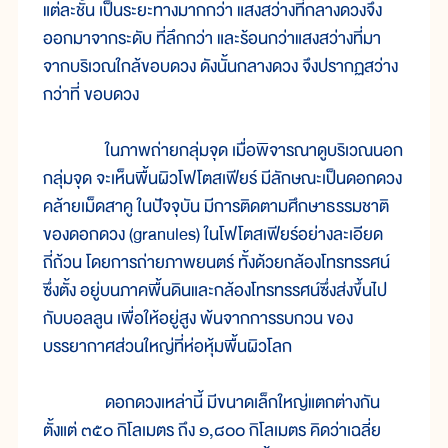
แต่ละชั้น เป็นระยะทางมากกว่า แสงสว่างที่กลางดวงจึง
ออกมาจากระดับ ที่ลึกกว่า และร้อนกว่าแสงสว่างที่มา
จากบริเวณใกล้ขอบดวง ดังนั้นกลางดวง จึงปรากฏสว่าง
กว่าที่ ขอบดวง
ในภาพถ่ายกลุ่มจุด เมื่อพิจารณาดูบริเวณนอก
กลุ่มจุด จะเห็นพื้นผิวโฟโตสเฟียร์ มีลักษณะเป็นดอกดวง
คล้ายเม็ดสาคู ในปัจจุบัน มีการติดตามศึกษาธรรมชาติ
ของดอกดวง (granules) ในโฟโตสเฟียร์อย่างละเอียด
ถี่ถ้วน โดยการถ่ายภาพยนตร์ ทั้งด้วยกล้องโทรทรรศน์
ซึ่งตั้ง อยู่บนภาคพื้นดินและกล้องโทรทรรศน์ซึ่งส่งขึ้นไป
กับบอลลูน เพื่อให้อยู่สูง พ้นจากการรบกวน ของ
บรรยากาศส่วนใหญ่ที่ห่อหุ้มพื้นผิวโลก
ดอกดวงเหล่านี้ มีขนาดเล็กใหญ่แตกต่างกัน
ตั้งแต่ ๓๕๐ กิโลเมตร ถึง ๑,๘๐๐ กิโลเมตร คิดว่าเฉลี่ย