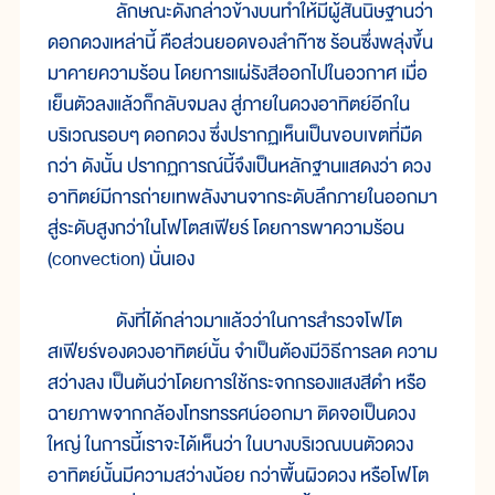
ลักษณะดังกล่าวข้างบนทำให้มีผู้สันนิษฐานว่า
ดอกดวงเหล่านี้ คือส่วนยอดของลำก๊าซ ร้อนซึ่งพลุ่งขึ้น
มาคายความร้อน โดยการแผ่รังสีออกไปในอวกาศ เมื่อ
เย็นตัวลงแล้วก็กลับจมลง สู่ภายในดวงอาทิตย์อีกใน
บริเวณรอบๆ ดอกดวง ซึ่งปรากฏเห็นเป็นขอบเขตที่มืด
กว่า ดังนั้น ปรากฏการณ์นี้จึงเป็นหลักฐานแสดงว่า ดวง
อาทิตย์มีการถ่ายเทพลังงานจากระดับลึกภายในออกมา
สู่ระดับสูงกว่าในโฟโตสเฟียร์ โดยการพาความร้อน
(convection) นั่นเอง
ดังที่ได้กล่าวมาแล้วว่าในการสำรวจโฟโต
สเฟียร์ของดวงอาทิตย์นั้น จำเป็นต้องมีวิธีการลด ความ
สว่างลง เป็นต้นว่าโดยการใช้กระจกกรองแสงสีดำ หรือ
ฉายภาพจากกล้องโทรทรรศน์ออกมา ติดจอเป็นดวง
ใหญ่ ในการนี้เราจะได้เห็นว่า ในบางบริเวณบนตัวดวง
อาทิตย์นั้นมีความสว่างน้อย กว่าพื้นผิวดวง หรือโฟโต