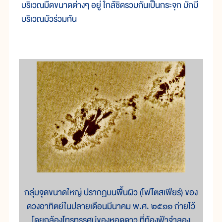
บริเวณมืดขนาดต่างๆ อยู่ ใกล้ชิดรวมกันเป็นกระจุก มักมี
บริเวณมัวร่วมกัน
กลุ่มจุดขนาดใหญ่ ปรากฏบนพื้นผิว (โฟโตสเฟียร์) ของ
ดวงอาทิตย์ในปลายเดือนมีนาคม พ.ศ. ๒๕๑๑ ถ่ายไว้
โดยกล้องโทรทรรศน์ของหอดูดาว ที่ท้องฟ้าจำลอง