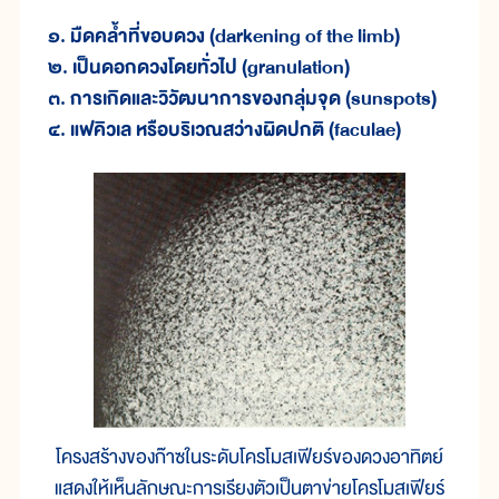
๑. มืดคล้ำ
ที่
ขอบ
ดวง (darkening of the limb)
๒. เป็น
ดอก
ดวง
โดย
ทั่วไป (granulation)
๓. การ
เกิด
และ
วิวัฒนาการ
ของ
กลุ่ม
จุด (sunspots)
๔. แฟ
คิว
เล หรือ
บริเวณ
สว่าง
ผิด
ปกติ (faculae)
โครงสร้างของก๊าซในระดับโครโมสเฟียร์ของดวงอาทิตย์
แสดงให้เห็นลักษณะการเรียงตัวเป็นตาข่ายโครโมสเฟียร์