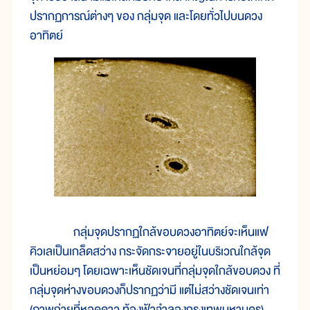
ปรากฏการณ์ต่างๆ ของ กลุ่มจุด และโดยทั่วไปบนดวง
อาทิตย์
กลุ่มจุดปรากฏใกล้ขอบดวงอาทิตย์จะเห็นแฟ
คิวเลเป็นเกล็ดสว่าง กระจัดกระจายอยู่ในบริเวณใกล้จุด
เป็นหย่อมๆ โดยเฉพาะเห็นชัดเจนที่กลุ่มจุดใกล้ขอบดวง ที่
กลุ่มจุดห่างขอบดวงก็ปรากฏว่ามี แต่ไม่สว่างชัดเจนเท่า
(ภาพถ่ายที่หอดูดาว ท้องฟ้าจำลองกรุงเทพมหานคร)