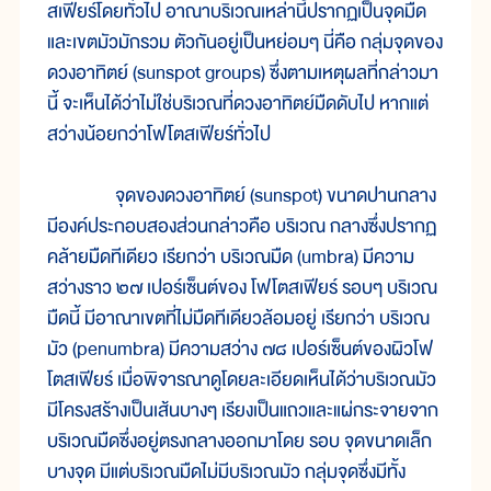
สเฟียร์โดยทั่วไป อาณาบริเวณเหล่านี้ปรากฏเป็นจุดมืด
และเขตมัวมักรวม ตัวกันอยู่เป็นหย่อมๆ นี่คือ กลุ่มจุดของ
ดวงอาทิตย์ (sunspot groups) ซึ่งตามเหตุผลที่กล่าวมา
นี้ จะเห็นได้ว่าไม่ใช่บริเวณที่ดวงอาทิตย์มืดดับไป หากแต่
สว่างน้อยกว่าโฟโตสเฟียร์ทั่วไป
จุดของดวงอาทิตย์ (sunspot) ขนาดปานกลาง
มีองค์ประกอบสองส่วนกล่าวคือ บริเวณ กลางซึ่งปรากฏ
คล้ายมืดทีเดียว เรียกว่า บริเวณมืด (umbra) มีความ
สว่างราว ๒๗ เปอร์เซ็นต์ของ โฟโตสเฟียร์ รอบๆ บริเวณ
มืดนี้ มีอาณาเขตที่ไม่มืดทีเดียวล้อมอยู่ เรียกว่า บริเวณ
มัว (penumbra) มีความสว่าง ๗๘ เปอร์เซ็นต์ของผิวโฟ
โตสเฟียร์ เมื่อพิจารณาดูโดยละเอียดเห็นได้ว่าบริเวณมัว
มีโครงสร้างเป็นเส้นบางๆ เรียงเป็นแถวและแผ่กระจายจาก
บริเวณมืดซึ่งอยู่ตรงกลางออกมาโดย รอบ จุดขนาดเล็ก
บางจุด มีแต่บริเวณมืดไม่มีบริเวณมัว กลุ่มจุดซึ่งมีทั้ง