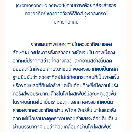
(cromospheric network)ถ่ายภาพด้วยกล้องสำรวจ
ดวงอาทิตย์ของภาควิชาฟิสิกส์ จุฬาลงกรณ์
มหาวิทยาลัย
จากแผนภาพแสดงภายในดวงอาทิตย์ แสดง
ลักษณะบางประการดังกล่าวอย่างชัดเจน ใน ภาพนี้ดวง
อาทิตย์ปรากฏสว่างที่กลางดวง และความสว่างนั้นลด
น้อยลงที่ใกล้ขอบ ลักษณะเช่นนี้ ของดวงอาทิตย์เป็นหลัก
ฐานยืนยันว่า ดวงอาทิตย์ไม่ใช่ก้อนทรงกลมที่เป็นของแข็ง
หรือของเหลวที่ทึบต่อรังสี แต่เป็นก้อนก๊าซซึ่งมีความโปร่ง
ต่อรังสีพอประมาณ ก๊าซในโฟโตสเฟียร์มีอุณหภูมิสูงขึ้น
ในระดับลึกลงไป เมื่อเรามองดูตรงกลางดวงอาทิตย์นั้น
ลำแสงจากดวงอาทิตย์ผ่านโฟโตสเฟียร์ขึ้น มาในแนวตั้ง
ฉาก แต่เมื่อเรามองดูตรงขอบดวง ลำแสงจะต้องเดินเฉียง
ผ่านบรรยากาศ นับว่าต้อง เคลื่อนที่ผ่านโฟโตสเฟียร์