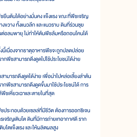
ยืนต้นได้อย่างมั่นคง แข็งแรง ขณะที่พืชเจริญ
งขวาง ทั้งแนวลึก และแนวราบ ดินที่ร่วนซุย
านต่อลมพายุ ไม่ทำให้ต้นพืชล้มหรือถอนโคนได้
งนี้เนื่องจากธาตุอาหารพืชจะถูกปลดปล่อย
ี่รากพืชสามารถดึงดูดไปใช้ประโยชน์ได้ง่าย
สามารถดึงดูดได้ง่าย เพื่อนำไปหล่อเลี้ยงลำต้น
่รากพืชสามารถดึงดูดขึ้นมาใช้ประโยชน์ได้ การ
้พืชเหี่ยวเฉาและตายในที่สุด
ชประกอบด้วยเซลล์ที่มีชีวิต ต้องการออกซิเจน
รเจริญเติบโต ดินที่มีการถ่ายเทอากาศดี ราก
ติบโตแข็งแรง และให้ผลิตผลสูง