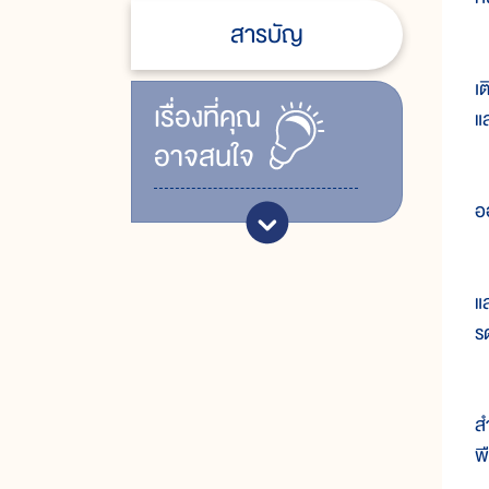
สารบัญ
๑
เ
เรื่ิองที่คุณ
แ
อาจสนใจ
๒
อ
๓
แ
ร
๔
ส
พ