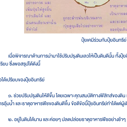
ปุ๋ยเคมีร่วมกับปุ๋ยอินทรีย์
มื่อพิจารณาด้านการนำมาใช้ปรับปรุงดินเลวให้เป็นดินดีนั้น ทั้งปุ๋ยอินท
รียบ ซึ่งพอสรุปได้ดังนี้
อได้เปรียบของปุ๋ยอินทรีย์
. ช่วยปรับปรุงดินให้ดีขึ้น โดยเฉพาะคุณสมบัติทางฟิสิกส์ของดิน 
รอุ้มน้ำ และธาตุอาหารพืชของดินดีขึ้น ข้อดีข้อนี้ปุ๋ยอินทรีย์ทำได้แต่ผู้
. อยู่ในดินได้นาน และค่อยๆ ปลดปล่อยธาตุอาหารพืชอย่างช้าๆ