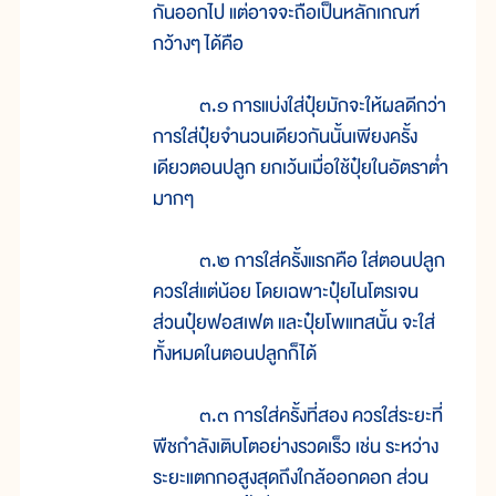
กันออกไป แต่อาจจะถือเป็นหลักเกณฑ์
กว้างๆ ได้คือ
๓.๑ การแบ่งใส่ปุ๋ยมักจะให้ผลดีกว่า
การใส่ปุ๋ยจำนวนเดียวกันนั้นเพียงครั้ง
เดียวตอนปลูก ยกเว้นเมื่อใช้ปุ๋ยในอัตราต่ำ
มากๆ
๓.๒ การใส่ครั้งแรกคือ ใส่ตอนปลูก
ควรใส่แต่น้อย โดยเฉพาะปุ๋ยไนโตรเจน
ส่วนปุ๋ยฟอสเฟต และปุ๋ยโพแทสนั้น จะใส่
ทั้งหมดในตอนปลูกก็ได้
๓.๓ การใส่ครั้งที่สอง ควรใส่ระยะที่
พืชกำลังเติบโตอย่างรวดเร็ว เช่น ระหว่าง
ระยะแตกกอสูงสุดถึงใกล้ออกดอก ส่วน