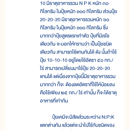
10 มีธาตุอาหารรวม N P K หนัก ๓๐
กิโลกรัม ในปุ๋ยหนัก ๑๐๐ กิโลกรัม ส่วนปุ๋ย
20-20-20 มีธาตุอาหารรวมหนัก ๖๐
กิโลกรัม ในปุ๋ยหนัก ๑๐๐ กิโลกรัม ซึ่ง
มากกว่าปุ๋ยสูตรแรกเท่าตัว ปุ๋ยที่มีเรโช
เดียวกัน จะบอกให้ทราบว่า เป็นปุ๋ยชนิด
เดียวกัน สามารถใช้แทนกันได้ ดัง นั้นถ้าใช้
ปุ๋ย 10-10-10 อยู่โดยใช้อัตรา ๕๐ กก./
ไร่ สามารถเปลี่ยนมาใช้ปุ๋ย 20-20-20
แทนได้ แต่เนื่องจากปุ๋ยนี้มีธาตุอาหารรวม
มากกว่า ก็จะ ต้องลดอัตราที่ใช้ให้น้อยลง
คือใช้เพียง ๒๕ กก./ ไร่ เท่านั้น ก็จะได้ธาตุ
อาหารที่เท่ากัน
ปุ๋ยเคมีจะมีสัดส่วนระหว่าง N:P:K
แตกต่างกัน แล้วแต่จะนำไปใช้กับชนิดของ