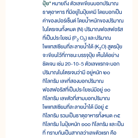
ปุ๋ย"
หมายถึง ตัวเลขเขียนบอกปริมาณ
ธาตุอาหาร ที่มีอยู่ในปุ๋ยเคมี โดยบอกเป็น
ค่าของเปอร์เซ็นต์ โดยน้ำหนักของปริมาณ
ไนโตรเจนทั้งหมด (N) ปริมาณฟอสฟอรัส
ที่เป็นประโยชน์ (P
O
) และปริมาณ
2
5
โพแทสเซียมที่ละลายน้ำได้ (K
O) สูตรปุ๋ย
2
จะเขียนไว้ที่ภาชนะบรรจุปุ๋ย เห็นได้อย่าง
ชัดเจน เช่น 20-10-5 ตัวเลขแรกจะบอก
ปริมาณไนโตรเจนว่ามี อยู่หนัก ๒๐
กิโลกรัม เลขที่สองบอกปริมาณ
ฟอสฟอรัสที่เป็นประโยชน์มีอยู่ ๑๐
กิโลกรัม เลขตัวที่สามบอกปริมาณ
โพแทสเซียมที่ละลายน้ำได้ มีอยู่ ๕
กิโลกรัม รวมเป็นธาตุอาหารทั้งหมด ๓๕
กิโลกรัม ในปุ๋ยหนัก ๑๐๐ กิโลกรัม และเป็น
ที่ ทราบกันเป็นสากลว่าเลขตัวแรก คือ