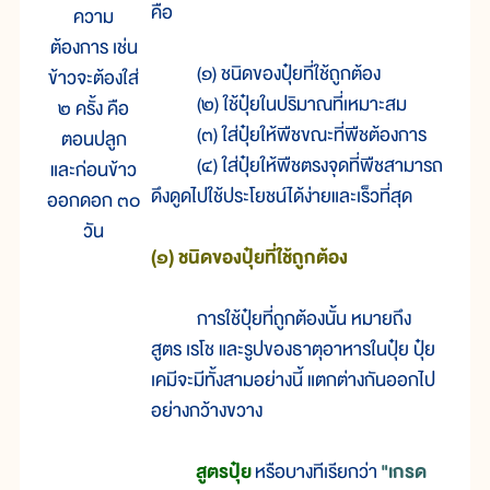
คือ
ความ
ต้องการ เช่น
(๑) ชนิดของปุ๋ยที่ใช้ถูกต้อง
ข้าวจะต้องใส่
(๒) ใช้ปุ๋ยในปริมาณที่เหมาะสม
๒ ครั้ง คือ
(๓) ใส่ปุ๋ยให้พืชขณะที่พืชต้องการ
ตอนปลูก
(๔) ใส่ปุ๋ยให้พืชตรงจุดที่พืชสามารถ
และก่อนข้าว
ดึงดูดไปใช้ประโยชน์ได้ง่ายและเร็วที่สุด
ออกดอก ๓๐
วัน
(๑) ชนิดของปุ๋ยที่ใช้ถูกต้อง
การใช้ปุ๋ยที่ถูกต้องนั้น หมายถึง
สูตร เรโช และรูปของธาตุอาหารในปุ๋ย ปุ๋ย
เคมีจะมีทั้งสามอย่างนี้ แตกต่างกันออกไป
อย่างกว้างขวาง
สูตรปุ๋ย
หรือบางทีเรียกว่า
"เกรด