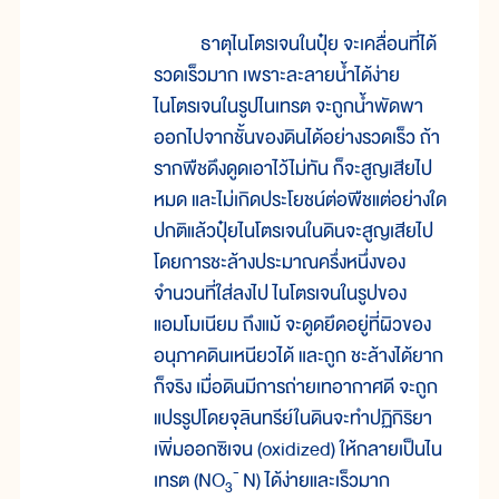
ธาตุไนโตรเจนในปุ๋ย จะเคลื่อนที่ได้
รวดเร็วมาก เพราะละลายน้ำได้ง่าย
ไนโตรเจนในรูปไนเทรต จะถูกน้ำพัดพา
ออกไปจากชั้นของดินได้อย่างรวดเร็ว ถ้า
รากพืชดึงดูดเอาไว้ไม่ทัน ก็จะสูญเสียไป
หมด และไม่เกิดประโยชน์ต่อพืชแต่อย่างใด
ปกติแล้วปุ๋ยไนโตรเจนในดินจะสูญเสียไป
โดยการชะล้างประมาณครึ่งหนึ่งของ
จำนวนที่ใส่ลงไป ไนโตรเจนในรูปของ
แอมโมเนียม ถึงแม้ จะดูดยึดอยู่ที่ผิวของ
อนุภาคดินเหนียวได้ และถูก ชะล้างได้ยาก
ก็จริง เมื่อดินมีการถ่ายเทอากาศดี จะถูก
แปรรูปโดยจุลินทรีย์ในดินจะทำปฏิกิริยา
เพิ่มออกซิเจน (oxidized) ให้กลายเป็นไน
-
เทรต (NO
N) ได้ง่ายและเร็วมาก
3