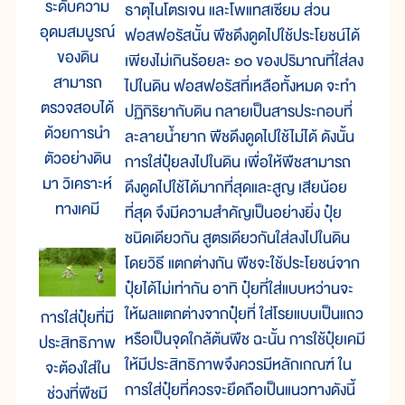
ระดับความ
ธาตุไนโตรเจน และโพแทสเซียม ส่วน
อุดมสมบูรณ์
ฟอสฟอรัสนั้น พืชดึงดูดไปใช้ประโยชน์ได้
ของดิน
เพียงไม่เกินร้อยละ ๑๐ ของปริมาณที่ใส่ลง
สามารถ
ไปในดิน ฟอสฟอรัสที่เหลือทั้งหมด จะทำ
ตรวจสอบได้
ปฏิกิริยากับดิน กลายเป็นสารประกอบที่
ด้วยการนำ
ละลายน้ำยาก พืชดึงดูดไปใช้ไม่ได้ ดังนั้น
ตัวอย่างดิน
การใส่ปุ๋ยลงไปในดิน เพื่อให้พืชสามารถ
มา วิเคราะห์
ดึงดูดไปใช้ได้มากที่สุดและสูญ เสียน้อย
ทางเคมี
ที่สุด จึงมีความสำคัญเป็นอย่างยิ่ง ปุ๋ย
ชนิดเดียวกัน สูตรเดียวกันใส่ลงไปในดิน
โดยวิธี แตกต่างกัน พืชจะใช้ประโยชน์จาก
ปุ๋ยได้ไม่เท่ากัน อาทิ ปุ๋ยที่ใส่แบบหว่านจะ
ให้ผลแตกต่างจากปุ๋ยที่ ใส่โรยแบบเป็นแถว
การใส่ปุ๋ยที่มี
หรือเป็นจุดใกล้ต้นพืช ฉะนั้น การใช้ปุ๋ยเคมี
ประสิทธิภาพ
ให้มีประสิทธิภาพจึงควรมีหลักเกณฑ์ ใน
จะต้องใส่ใน
การใส่ปุ๋ยที่ควรจะยึดถือเป็นแนวทางดังนี้
ช่วงที่พืชมี