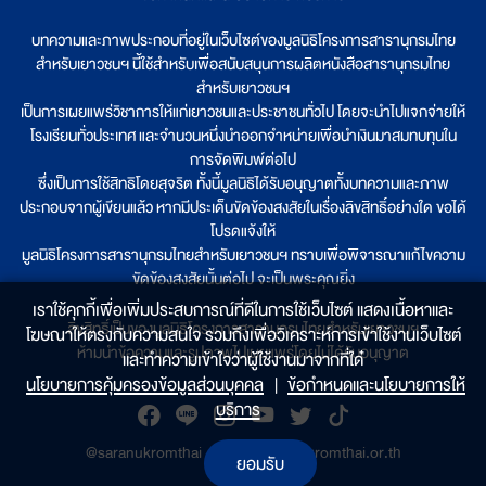
บทความและภาพประกอบที่อยู่ในเว็บไซต์ของมูลนิธิโครงการสารานุกรมไทย
สำหรับเยาวชนฯ นี้ใช้สำหรับเพื่อสนับสนุนการผลิตหนังสือสารานุกรมไทย
สำหรับเยาวชนฯ
เป็นการเผยแพร่วิชาการให้แก่เยาวชนและประชาชนทั่วไป โดยจะนำไปแจกจ่ายให้
โรงเรียนทั่วประเทศ และจำนวนหนึ่งนำออกจำหน่ายเพื่อนำเงินมาสมทบทุนใน
การจัดพิมพ์ต่อไป
ซึ่งเป็นการใช้สิทธิโดยสุจริต ทั้งนี้มูลนิธิได้รับอนุญาตทั้งบทความและภาพ
ประกอบจากผู้เขียนแล้ว หากมีประเด็นขัดข้องสงสัยในเรื่องลิขสิทธิ์อย่างใด ขอได้
โปรดแจ้งให้
มูลนิธิโครงการสารานุกรมไทยสำหรับเยาวชนฯ ทราบเพื่อพิจารณาแก้ไขความ
ขัดข้องสงสัยนั้นต่อไป จะเป็นพระคุณยิ่ง
เราใช้คุกกี้เพื่อเพิ่มประสบการณ์ที่ดีในการใช้เว็บไซต์ แสดงเนื้อหาและ
ลิขสิทธิ์เป็นของมูลนิธิโครงการสารานุกรมไทยสำหรับเยาวชนฯ
โฆษณาให้ตรงกับความสนใจ รวมถึงเพื่อวิเคราะห์การเข้าใช้งานเว็บไซต์
ห้ามนำข้อความและรูปภาพไปเผยแพร่โดยไม่ได้รับอนุญาต
และทำความเข้าใจว่าผู้ใช้งานมาจากที่ใด๋
นโยบายการคุ้มครองข้อมูลส่วนบุคคล
|
ข้อกำหนดและนโยบายการให้
บริการ
@saranukromthai
|
www.saranukromthai.or.th
ยอมรับ